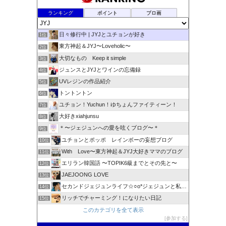
ランキング
ポイント
ブロ画
日々修行中 | JYJとユチョンが好き
1位
東方神起＆JYJ〜Loveholic〜
2位
大切なもの Keep it simple
3位
ジュンスとJYJとワインの忘備録
4位
UVレジンの作品紹介
5位
トントントン
6位
ユチョン！Yuchun！ゆちょんファイティーン！
7位
大好きxiahjunsu
8位
＊〜ジェジュンへの愛を呟くブログ〜＊
9位
ユチョンとポッポ レインボーの妄想ブログ
10位
With Love〜東方神起＆JYJ大好きママのブログ
11位
エリラン韓国語 〜TOPIK6級までとその先と〜
12位
JAEJOONG LOVE
13位
セカンドジェジュンライフ☆○o*ジェジュンと私 * o○☆
14位
リッチでチャーミング！になりたい日記
15位
このカテゴリを全て表示
参加する