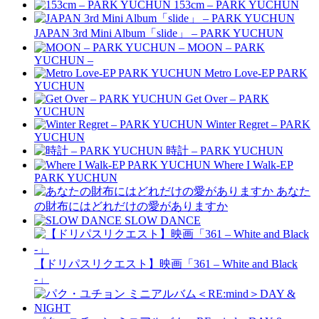
153cm – PARK YUCHUN
JAPAN 3rd Mini Album「slide」 – PARK YUCHUN
MOON – PARK
YUCHUN –
Metro Love-EP PARK
YUCHUN
Get Over – PARK
YUCHUN
Winter Regret – PARK
YUCHUN
時計 – PARK YUCHUN
Where I Walk-EP
PARK YUCHUN
あなた
の財布にはどれだけの愛がありますか
SLOW DANCE
【ドリパスリクエスト】映画「361 – White and Black
-」