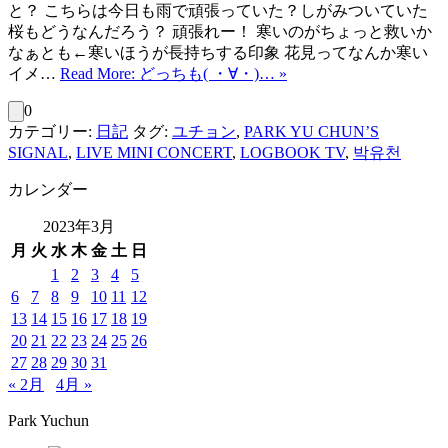
と？ こちらは今日も雨で頑張っていた？しがみついていた
桜もどうなんだろう？ 頑張れー！ 寒いのがちょっと救いか
なぁとも←寒いほうが長持ちする印象 花見ってなんか寒い
イメ…
Read More: どっちも( ・∀・)… »
0
カテゴリー:
日記
タグ:
ユチョン
,
PARK YU CHUN’S
SIGNAL
,
LIVE MINI CONCERT
,
LOGBOOK TV
,
박유천
カレンダー
2023年3月
月
火
水
木
金
土
日
1
2
3
4
5
6
7
8
9
10
11
12
13
14
15
16
17
18
19
20
21
22
23
24
25
26
27
28
29
30
31
« 2月
4月 »
Park Yuchun