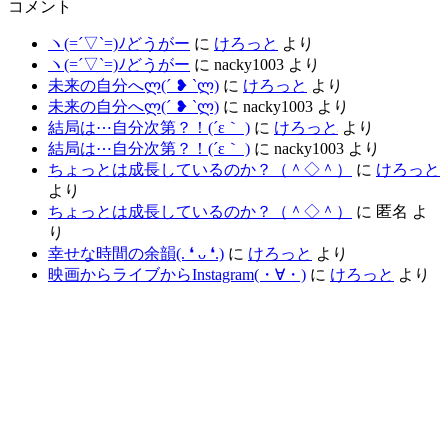
コメント
ヽ(=´▽`=)ﾉどうがー
に
けろっと
より
ヽ(=´▽`=)ﾉどうがー
に
nacky1003
より
未来の自分へლ⁠(⁠´⁠ ⁠❥⁠ ⁠`⁠ლ⁠)
に
けろっと
より
未来の自分へლ⁠(⁠´⁠ ⁠❥⁠ ⁠`⁠ლ⁠)
に
nacky1003
より
結局は⋯自分次第？！(´ε｀ )
に
けろっと
より
結局は⋯自分次第？！(´ε｀ )
に
nacky1003
より
ちょっとは成長しているのか？（＾◇＾）
に
けろっと
より
ちょっとは成長しているのか？（＾◇＾）
に
匿名
よ
り
幸せな時間の余韻(⁠.⁠ ⁠❛⁠ ⁠ᴗ⁠ ⁠❛⁠.⁠)
に
けろっと
より
映画からライブからInstagram(⁠・⁠∀⁠・⁠)
に
けろっと
より