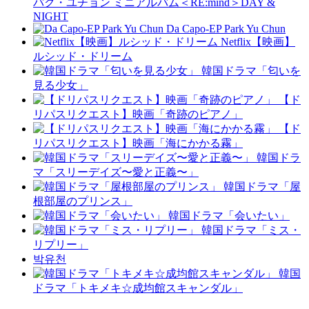
パク・ユチョン ミニアルバム＜RE:mind＞DAY &
NIGHT
Da Capo-EP Park Yu Chun
Netflix【映画】
ルシッド・ドリーム
韓国ドラマ「匂いを
見る少女」
【ド
リパスリクエスト】映画「奇跡のピアノ」
【ド
リパスリクエスト】映画「海にかかる霧」
韓国ドラ
マ「スリーデイズ〜愛と正義〜」
韓国ドラマ「屋
根部屋のプリンス」
韓国ドラマ「会いたい」
韓国ドラマ「ミス・
リプリー」
박유천
韓国
ドラマ「トキメキ☆成均館スキャンダル」