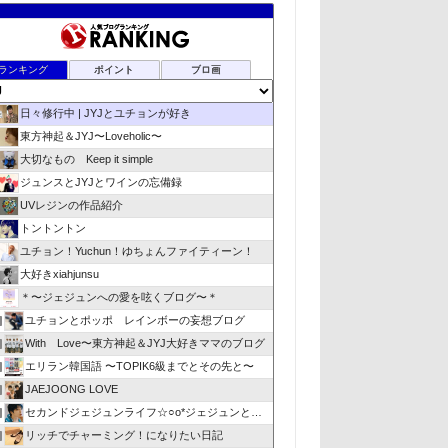
ランキング
ポイント
ブロ画
日々修行中 | JYJとユチョンが好き
東方神起＆JYJ〜Loveholic〜
大切なもの Keep it simple
ジュンスとJYJとワインの忘備録
UVレジンの作品紹介
トントントン
ユチョン！Yuchun！ゆちょんファイティーン！
大好きxiahjunsu
＊〜ジェジュンへの愛を呟くブログ〜＊
ユチョンとポッポ レインボーの妄想ブログ
位
With Love〜東方神起＆JYJ大好きママのブログ
位
エリラン韓国語 〜TOPIK6級までとその先と〜
位
JAEJOONG LOVE
位
セカンドジェジュンライフ☆○o*ジェジュンと私 * o○☆
位
リッチでチャーミング！になりたい日記
位