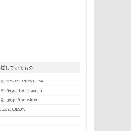
応援しているもの
 Yuhwan Park YouTube
 (@rypaffo) Instagram
 (@rypaffo) Twitter
CJESJYJ