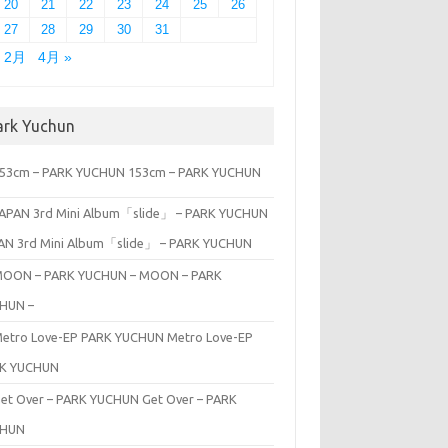
20
21
22
23
24
25
26
27
28
29
30
31
« 2月
4月 »
ark Yuchun
153cm – PARK YUCHUN
AN 3rd Mini Album「slide」 – PARK YUCHUN
MOON – PARK
HUN –
Metro Love-EP
K YUCHUN
Get Over – PARK
CHUN