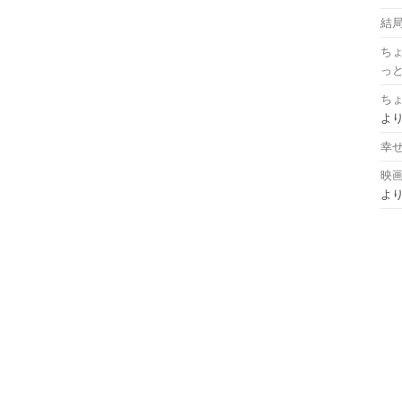
結局
ち
っ
ち
よ
幸せな時
映画
よ