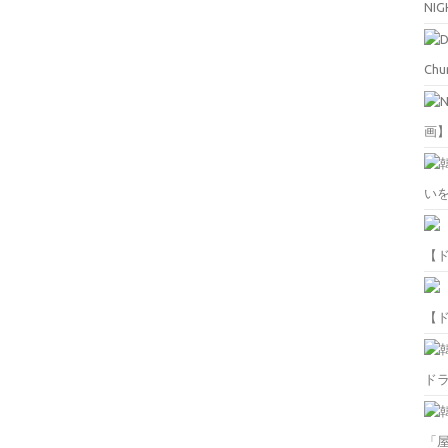
NIG
Chu
画
い
【
【
ド
「