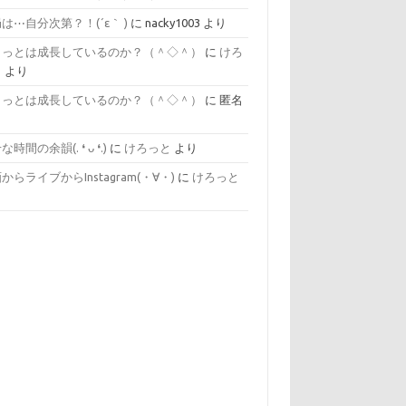
は⋯自分次第？！(´ε｀ )
に
nacky1003
より
ょっとは成長しているのか？（＾◇＾）
に
けろ
と
より
ょっとは成長しているのか？（＾◇＾）
に
匿名
り
間の余韻(⁠.⁠ ⁠❛⁠ ⁠ᴗ⁠ ⁠❛⁠.⁠)
に
けろっと
より
からライブからInstagram(⁠・⁠∀⁠・⁠)
に
けろっと
り