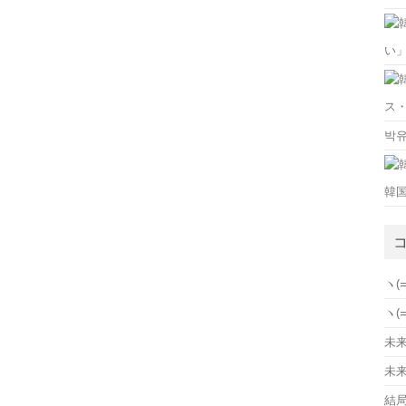
い
ス
박
韓
ヽ(
ヽ(
未来の
未来の
結局