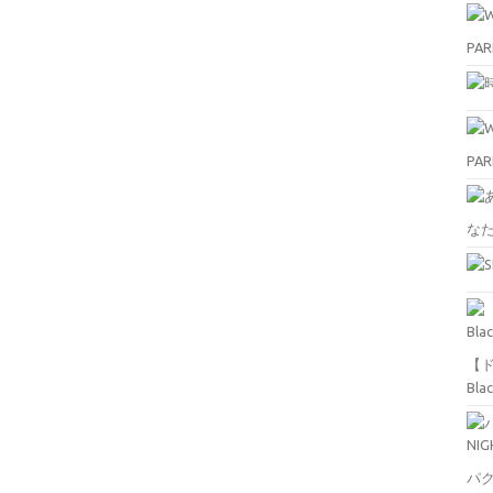
PAR
PAR
な
【ド
Bla
パク