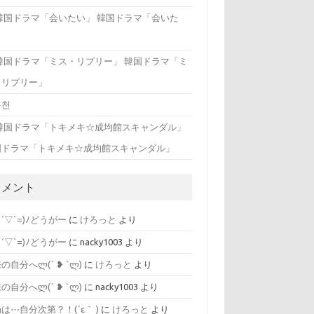
韓国ドラマ「会いた
」
韓国ドラマ「ミ
・リプリー」
유천
国ドラマ「トキメキ☆成均館スキャンダル」
コメント
=´▽`=)ﾉどうがー
に
けろっと
より
=´▽`=)ﾉどうがー
に
nacky1003
より
自分へლ⁠(⁠´⁠ ⁠❥⁠ ⁠`⁠ლ⁠)
に
けろっと
より
自分へლ⁠(⁠´⁠ ⁠❥⁠ ⁠`⁠ლ⁠)
に
nacky1003
より
は⋯自分次第？！(´ε｀ )
に
けろっと
より