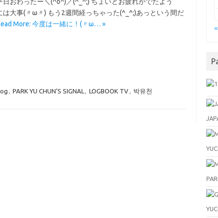
日おわったー＼(^o^)／(^_^;) ちょいとお疲れがでたよう
事(〃ω〃) もう2週間経っちゃった(^_^;)あっという間だ
Read More: 今度は一緒に！(〃ω… »
P
log
,
PARK YU CHUN’S SIGNAL
,
LOGBOOK TV
,
박유천
JAP
YUC
PAR
YU