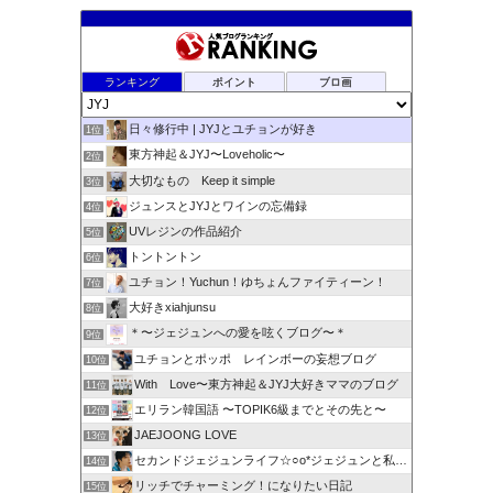
ランキング
ポイント
ブロ画
日々修行中 | JYJとユチョンが好き
1位
東方神起＆JYJ〜Loveholic〜
2位
大切なもの Keep it simple
3位
ジュンスとJYJとワインの忘備録
4位
UVレジンの作品紹介
5位
トントントン
6位
ユチョン！Yuchun！ゆちょんファイティーン！
7位
大好きxiahjunsu
8位
＊〜ジェジュンへの愛を呟くブログ〜＊
9位
ユチョンとポッポ レインボーの妄想ブログ
10位
With Love〜東方神起＆JYJ大好きママのブログ
11位
エリラン韓国語 〜TOPIK6級までとその先と〜
12位
JAEJOONG LOVE
13位
セカンドジェジュンライフ☆○o*ジェジュンと私 * o○☆
14位
リッチでチャーミング！になりたい日記
15位