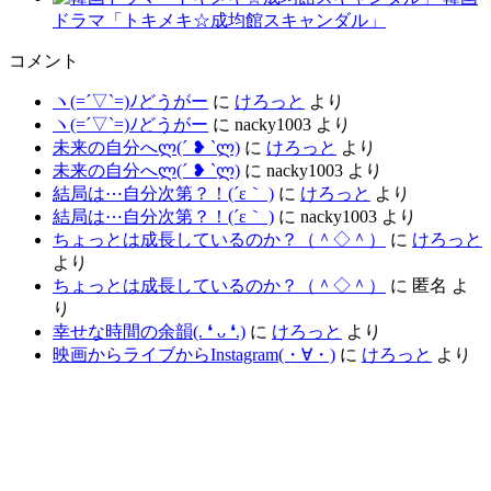
ドラマ「トキメキ☆成均館スキャンダル」
コメント
ヽ(=´▽`=)ﾉどうがー
に
けろっと
より
ヽ(=´▽`=)ﾉどうがー
に
nacky1003
より
未来の自分へლ⁠(⁠´⁠ ⁠❥⁠ ⁠`⁠ლ⁠)
に
けろっと
より
未来の自分へლ⁠(⁠´⁠ ⁠❥⁠ ⁠`⁠ლ⁠)
に
nacky1003
より
結局は⋯自分次第？！(´ε｀ )
に
けろっと
より
結局は⋯自分次第？！(´ε｀ )
に
nacky1003
より
ちょっとは成長しているのか？（＾◇＾）
に
けろっと
より
ちょっとは成長しているのか？（＾◇＾）
に
匿名
よ
り
幸せな時間の余韻(⁠.⁠ ⁠❛⁠ ⁠ᴗ⁠ ⁠❛⁠.⁠)
に
けろっと
より
映画からライブからInstagram(⁠・⁠∀⁠・⁠)
に
けろっと
より