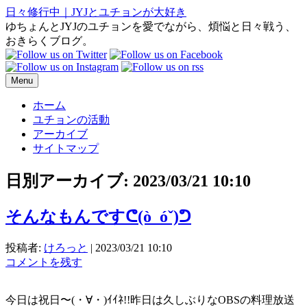
日々修行中｜JYJとユチョンが大好き
ゆちょんとJYJのユチョンを愛でながら、煩悩と日々戦う、
おきらくブログ。
Menu
ホーム
ユチョンの活動
アーカイブ
サイトマップ
日別アーカイブ:
2023/03/21 10:10
そんなもんですᕦ⁠(⁠ò⁠_⁠ó⁠ˇ⁠)⁠ᕤ
投稿者:
けろっと
|
2023/03/21 10:10
コメントを残す
今日は祝日〜(・∀・)ｲｲﾈ!!昨日は久しぶりなOBSの料理放送