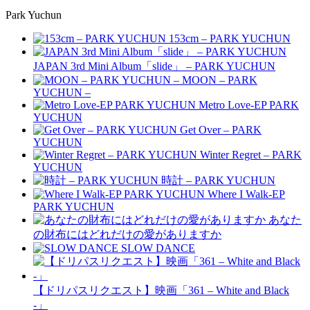
Park Yuchun
153cm – PARK YUCHUN
JAPAN 3rd Mini Album「slide」 – PARK YUCHUN
MOON – PARK
YUCHUN –
Metro Love-EP PARK
YUCHUN
Get Over – PARK
YUCHUN
Winter Regret – PARK
YUCHUN
時計 – PARK YUCHUN
Where I Walk-EP
PARK YUCHUN
あなた
の財布にはどれだけの愛がありますか
SLOW DANCE
【ドリパスリクエスト】映画「361 – White and Black
-」