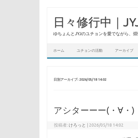
日々修行中｜J
ゆちょんとJYJのユチョンを愛でながら、
ホーム
ユチョンの活動
アーカイブ
日別アーカイブ:
2026/05/18 14:02
アシターーー(⁠・⁠∀⁠・⁠)
投稿者:
けろっと
|
2026/05/18 14:02