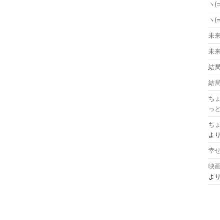
ヽ(
ヽ(
未来の
未来の
結局
結局
ち
っ
ち
よ
幸せな時
映画
よ