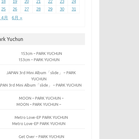
18
19
20
21
22
23
24
25
26
27
28
29
30
31
« 4月
6月 »
ark Yuchun
153cm – PARK YUCHUN
APAN 3rd Mini Album「slide」 – PARK YUCHUN
MOON – PARK YUCHUN –
Metro Love-EP PARK YUCHUN