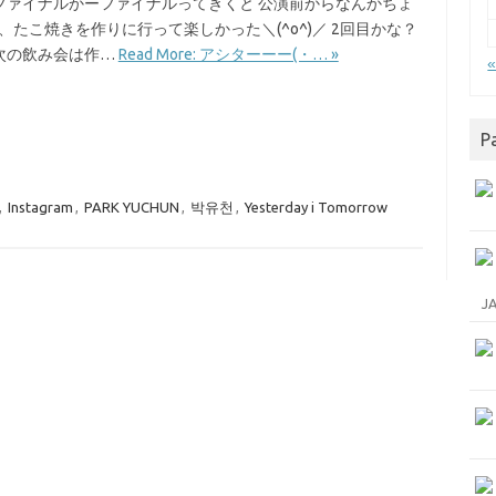
ファイナルかーファイナルってきくと 公演前からなんかちょ
、たこ焼きを作りに行って楽しかった＼(^o^)／ 2回目かな？
次の飲み会は作…
Read More: アシターーー(⁠・⁠… »
P
,
Instagram
,
PARK YUCHUN
,
박유천
,
Yesterday i Tomorrow
J