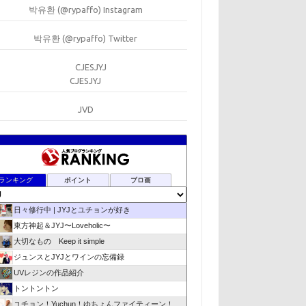
박유환 (@rypaffo) Instagram
박유환 (@rypaffo) Twitter
CJESJYJ
JVD
ランキング
ポイント
ブロ画
日々修行中 | JYJとユチョンが好き
東方神起＆JYJ〜Loveholic〜
大切なもの Keep it simple
ジュンスとJYJとワインの忘備録
UVレジンの作品紹介
トントントン
ユチョン！Yuchun！ゆちょんファイティーン！