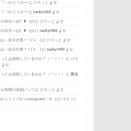
=´▽`=)ﾉどうがー
に
けろっと
より
=´▽`=)ﾉどうがー
に
nacky1003
より
自分へლ⁠(⁠´⁠ ⁠❥⁠ ⁠`⁠ლ⁠)
に
けろっと
より
自分へლ⁠(⁠´⁠ ⁠❥⁠ ⁠`⁠ლ⁠)
に
nacky1003
より
は⋯自分次第？！(´ε｀ )
に
けろっと
より
は⋯自分次第？！(´ε｀ )
に
nacky1003
より
ょっとは成長しているのか？（＾◇＾）
に
けろ
と
より
ょっとは成長しているのか？（＾◇＾）
に
匿名
り
間の余韻(⁠.⁠ ⁠❛⁠ ⁠ᴗ⁠ ⁠❛⁠.⁠)
に
けろっと
より
からライブからInstagram(⁠・⁠∀⁠・⁠)
に
けろっと
り