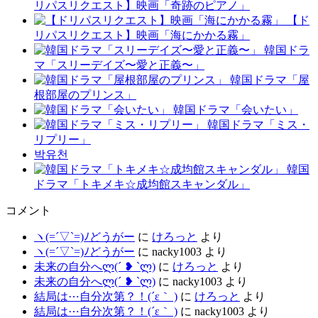
リパスリクエスト】映画「奇跡のピアノ」
【ド
リパスリクエスト】映画「海にかかる霧」
韓国ドラ
マ「スリーデイズ〜愛と正義〜」
韓国ドラマ「屋
根部屋のプリンス」
韓国ドラマ「会いたい」
韓国ドラマ「ミス・
リプリー」
박유천
韓国
ドラマ「トキメキ☆成均館スキャンダル」
コメント
ヽ(=´▽`=)ﾉどうがー
に
けろっと
より
ヽ(=´▽`=)ﾉどうがー
に
nacky1003
より
未来の自分へლ⁠(⁠´⁠ ⁠❥⁠ ⁠`⁠ლ⁠)
に
けろっと
より
未来の自分へლ⁠(⁠´⁠ ⁠❥⁠ ⁠`⁠ლ⁠)
に
nacky1003
より
結局は⋯自分次第？！(´ε｀ )
に
けろっと
より
結局は⋯自分次第？！(´ε｀ )
に
nacky1003
より