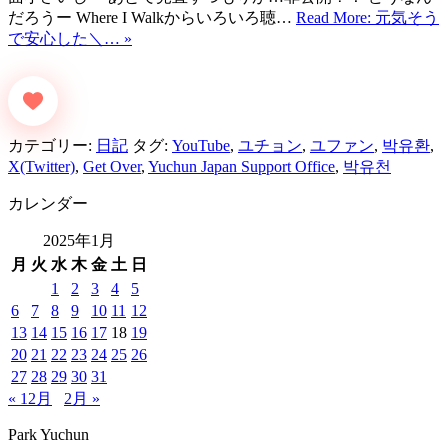
だろうー Where I Walkからいろいろ聴…
Read More: 元気そう
で安心した＼… »
カテゴリー:
日記
タグ:
YouTube
,
ユチョン
,
ユファン
,
박유환
,
X(Twitter)
,
Get Over
,
Yuchun Japan Support Office
,
박유천
カレンダー
2025年1月
月
火
水
木
金
土
日
1
2
3
4
5
6
7
8
9
10
11
12
13
14
15
16
17
18
19
20
21
22
23
24
25
26
27
28
29
30
31
« 12月
2月 »
Park Yuchun