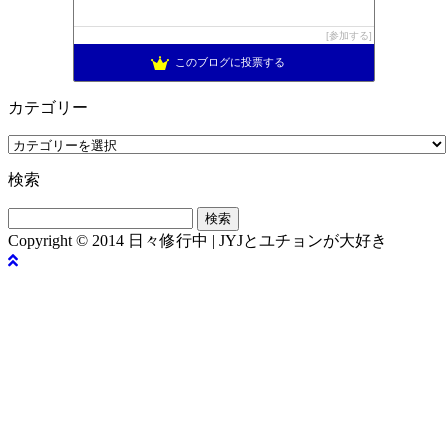
参加する
このブログに投票する
カテゴリー
カ
テ
検索
ゴ
リ
検
ー
索:
Copyright © 2014 日々修行中 | JYJとユチョンが大好き