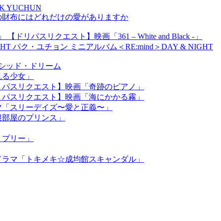
ARK YUCHUN
の財布にはどれだけの愛がありますか
【ドリパスリクエスト】映画「361 – White and Black -」
パク・ユチョン ミニアルバム＜RE:mind＞DAY & NIGHT
】ルシッド・ドリーム
見る少女」
リパスリクエスト】映画「奇跡のピアノ」
リパスリクエスト】映画「海にかかる霧」
マ「スリーデイズ〜愛と正義〜」
根部屋のプリンス」
リプリー」
ドラマ「トキメキ☆成均館スキャンダル」