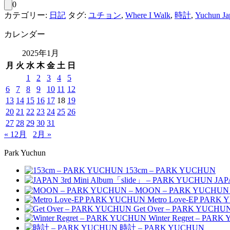
0
カテゴリー:
日記
タグ:
ユチョン
,
Where I Walk
,
時計
,
Yuchun Ja
カレンダー
2025年1月
月
火
水
木
金
土
日
1
2
3
4
5
6
7
8
9
10
11
12
13
14
15
16
17
18
19
20
21
22
23
24
25
26
27
28
29
30
31
« 12月
2月 »
Park Yuchun
153cm – PARK YUCHUN
JAP
MOON – PARK YUCHUN
Metro Love-EP PARK
Get Over – PARK YUCHU
Winter Regret – PAR
時計 – PARK YUCHUN