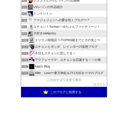
ジュンスとJYJとワインの忘備録
4位
UVレジンの作品紹介
5位
トントントン
6位
＊〜ジェジュンへの愛を呟くブログ〜＊
7位
ユチョン！Yuchun！ゆちょんファイティーン！
8位
大好きxiahjunsu
9位
エリラン韓国語 〜TOPIK6級までとその先と〜
10位
ユチョンとポッポ レインボーの妄想ブログ
11位
今日もユチョンに恋してる！
12位
アラフォーママ、ユチョンを応援する！！の巻
13位
Kaju's Blog
14位
With Love〜東方神起＆JYJ大好きママのブログ
15位
このカテゴリを全て表示
参加する
このブログに投票する