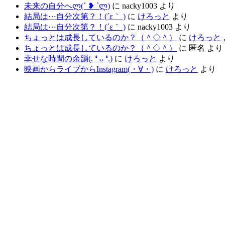
未来の自分へლ⁠(⁠´⁠ ⁠❥⁠ ⁠`⁠ლ⁠)
に
nacky1003
より
結局は⋯自分次第？！(´ε｀ )
に
けろっと
より
結局は⋯自分次第？！(´ε｀ )
に
nacky1003
より
ちょっとは成長しているのか？（＾◇＾）
に
けろっと
ちょっとは成長しているのか？（＾◇＾）
に
匿名
より
幸せな時間の余韻(⁠.⁠ ⁠❛⁠ ⁠ᴗ⁠ ⁠❛⁠.⁠)
に
けろっと
より
映画からライブからInstagram(⁠・⁠∀⁠・⁠)
に
けろっと
より