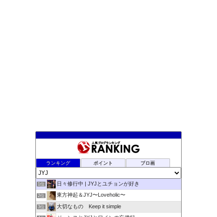
ランキング
ポイント
ブロ画
日々修行中 | JYJとユチョンが好き
1位
東方神起＆JYJ〜Loveholic〜
2位
大切なもの Keep it simple
3位