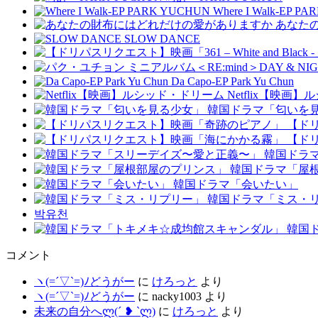
Where I Walk-EP P
あなた
SLOW DANCE
Da Capo-EP Park Yu Chun
Netflix【映画
韓国ドラマ「匂いを
【ド
【ド
韓国ドラ
韓国ドラマ「屋
韓国ドラマ「会いたい」
韓国ドラマ「ミス・
박유천
韓国
コメント
ヽ(=´▽`=)ﾉどうがー
に
けろっと
より
ヽ(=´▽`=)ﾉどうがー
に
nacky1003
より
未来の自分へლ⁠(⁠´⁠ ⁠❥⁠ ⁠`⁠ლ⁠)
に
けろっと
より