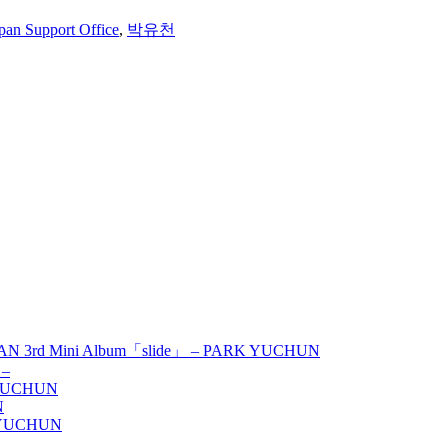
pan Support Office
,
박유천
AN 3rd Mini Album「slide」 – PARK YUCHUN
 –
 YUCHUN
N
K YUCHUN