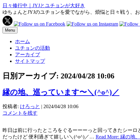
日々修行中｜JYJとユチョンが大好き
ゆちょんとJYJのユチョンを愛でながら、煩悩と日々戦う、
Menu
ホーム
ユチョンの活動
アーカイブ
サイトマップ
日別アーカイブ:
2024/04/28 10:06
縁の地、巡っています〜＼⁠(⁠^⁠o⁠^⁠)⁠／
投稿者:
けろっと
|
2024/04/28 10:06
コメントを残す
昨日は前に行ったところをぐるーーーっと回ってきたシーロとM
だったけど 便利過ぎて嬉しい＼(^o^)／…
Read More: 縁