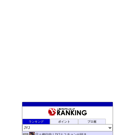
ランキング
ポイント
ブロ画
日々修行中 | JYJとユチョンが好き
1位