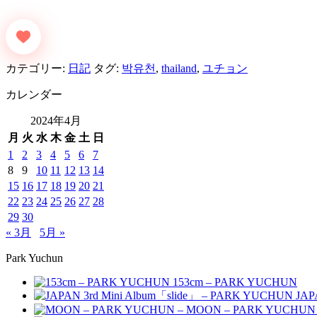
カテゴリー:
日記
タグ:
박유천
,
thailand
,
ユチョン
カレンダー
2024年4月
月
火
水
木
金
土
日
1
2
3
4
5
6
7
8
9
10
11
12
13
14
15
16
17
18
19
20
21
22
23
24
25
26
27
28
29
30
« 3月
5月 »
Park Yuchun
153cm – PARK YUCHUN
JAP
MOON – PARK YUCHUN