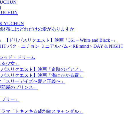
 YUCHUN
N
K YUCHUN
ARK YUCHUN
の財布にはどれだけの愛がありますか
【ドリパスリクエスト】映画「361 – White and Black -」
パク・ユチョン ミニアルバム＜RE:mind＞DAY & NIGHT
】ルシッド・ドリーム
見る少女」
リパスリクエスト】映画「奇跡のピアノ」
リパスリクエスト】映画「海にかかる霧」
マ「スリーデイズ〜愛と正義〜」
根部屋のプリンス」
リプリー」
ドラマ「トキメキ☆成均館スキャンダル」