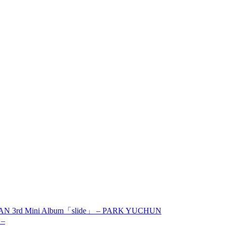
AN 3rd Mini Album「slide」 – PARK YUCHUN
 –