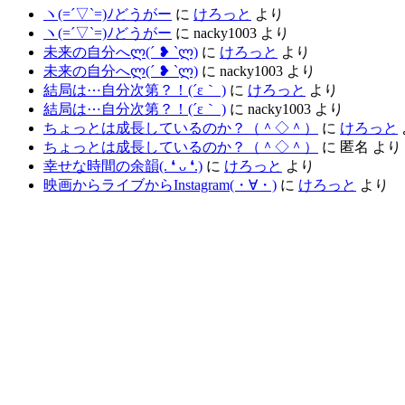
ヽ(=´▽`=)ﾉどうがー
に
けろっと
より
ヽ(=´▽`=)ﾉどうがー
に
nacky1003
より
未来の自分へლ⁠(⁠´⁠ ⁠❥⁠ ⁠`⁠ლ⁠)
に
けろっと
より
未来の自分へლ⁠(⁠´⁠ ⁠❥⁠ ⁠`⁠ლ⁠)
に
nacky1003
より
結局は⋯自分次第？！(´ε｀ )
に
けろっと
より
結局は⋯自分次第？！(´ε｀ )
に
nacky1003
より
ちょっとは成長しているのか？（＾◇＾）
に
けろっと
ちょっとは成長しているのか？（＾◇＾）
に
匿名
より
幸せな時間の余韻(⁠.⁠ ⁠❛⁠ ⁠ᴗ⁠ ⁠❛⁠.⁠)
に
けろっと
より
映画からライブからInstagram(⁠・⁠∀⁠・⁠)
に
けろっと
より