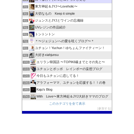
東方神起＆JYJ〜Loveholic〜
2位
大切なもの Keep it simple
3位
ジュンスとJYJとワインの忘備録
4位
UVレジンの作品紹介
5位
トントントン
6位
＊〜ジェジュンへの愛を呟くブログ〜＊
7位
ユチョン！Yuchun！ゆちょんファイティーン！
8位
大好きxiahjunsu
9位
エリラン韓国語 〜TOPIK6級までとその先と〜
10位
ユチョンとポッポ レインボーの妄想ブログ
11位
今日もユチョンに恋してる！
12位
アラフォーママ、ユチョンを応援する！！の巻
13位
Kaju's Blog
14位
With Love〜東方神起＆JYJ大好きママのブログ
15位
このカテゴリを全て表示
参加する
このブログに投票する