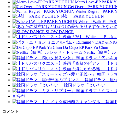
Metro Love-EP PARK
Get Over – PARK YUCHU
Winter Regret – PAR
時計 – PARK YUCHUN
Where I Walk-EP P
あなた
SLOW DANCE
Da Capo-EP Park Yu Chun
Netflix【映画
韓国ドラマ「匂いを
【ド
【ド
韓国ドラ
韓国ドラマ「屋
韓国ドラマ「会いたい」
韓国ドラマ「ミス・
박유천
韓国
コメント