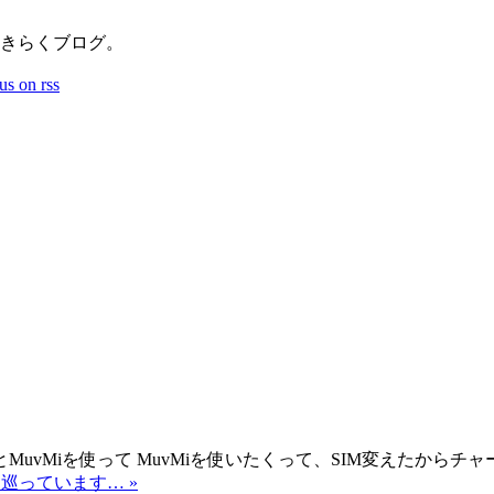
おきらくブログ。
uvMiを使って MuvMiを使いたくって、SIM変えたから
の地、巡っています… »