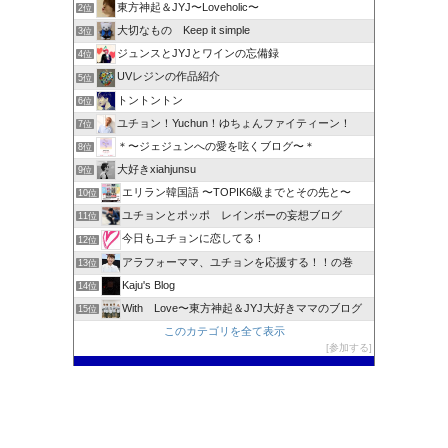
東方神起＆JYJ〜Loveholic〜
2位
大切なもの Keep it simple
3位
ジュンスとJYJとワインの忘備録
4位
UVレジンの作品紹介
5位
トントントン
6位
ユチョン！Yuchun！ゆちょんファイティーン！
7位
＊〜ジェジュンへの愛を呟くブログ〜＊
8位
大好きxiahjunsu
9位
エリラン韓国語 〜TOPIK6級までとその先と〜
10位
ユチョンとポッポ レインボーの妄想ブログ
11位
今日もユチョンに恋してる！
12位
アラフォーママ、ユチョンを応援する！！の巻
13位
Kaju's Blog
14位
With Love〜東方神起＆JYJ大好きママのブログ
15位
このカテゴリを全て表示
参加する
このブログに投票する
カテゴリー