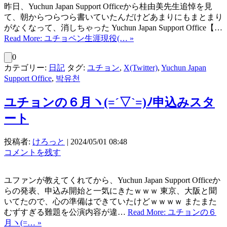
昨日、Yuchun Japan Support Officeから桂由美先生追悼を見
て、朝からつらつら書いていたんだけどあまりにもまとまり
がなくなって、消しちゃった Yuchun Japan Support Office【…
Read More: ユチョペン生涯現役(… »
0
カテゴリー:
日記
タグ:
ユチョン
,
X(Twitter)
,
Yuchun Japan
Support Office
,
박유천
ユチョンの６月ヽ(=´▽`=)ﾉ申込みスタ
ート
投稿者:
けろっと
|
2024/05/01 08:48
コメントを残す
ユファンが教えてくれてから、Yuchun Japan Support Officeか
らの発表、申込み開始と一気にきたｗｗｗ 東京、大阪と聞
いてたので、心の準備はできていたけどｗｗｗｗ またまた
むずすぎる難題を公演内容が違…
Read More: ユチョンの６
月ヽ(=… »