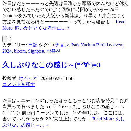
昨日はだらーーーっと先週は日曜から頭痛で休んだけど休ん
でない感じだったので(^_^;) 回復に時間がかかるー 昨日
Youtubeをみていたら大阪から新幹線より早く！東京につく
方法を見てなるほどーーーーー！ってしかも寝台よ…
Read
More: 追いかけたくなる理由… »
+1
カテゴリー:
日記
タグ:
ユチョン
,
Park Yuchun Birthday event
2024
,
bloom
,
Signpost
,
박유천
久しぶりなこの感じ～(*°∀°)=3
投稿者:
けろっと
|
2024/05/26 11:58
コメントを残す
昨日は…ユチョンの行ったほっともっとのお店を発見！お弁
当買って食べましたヽ(´▽｀)/～♪ 久しぶりなこの感じ～ ヽ
(=´▽`=)ﾉ 前回はローソンでした。2023年1月あ、ここには、
書いていなかったか？写真は上げてなか…
Read More: 久し
ぶりなこの感じ～… »