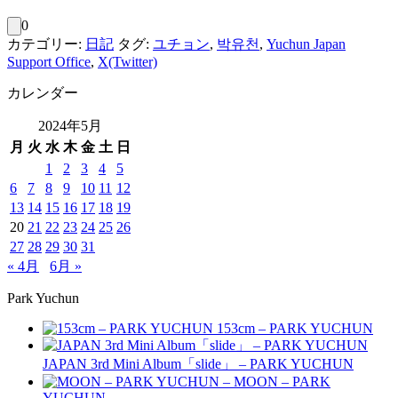
0
カテゴリー:
日記
タグ:
ユチョン
,
박유천
,
Yuchun Japan
Support Office
,
X(Twitter)
カレンダー
2024年5月
月
火
水
木
金
土
日
1
2
3
4
5
6
7
8
9
10
11
12
13
14
15
16
17
18
19
20
21
22
23
24
25
26
27
28
29
30
31
« 4月
6月 »
Park Yuchun
153cm – PARK YUCHUN
JAPAN 3rd Mini Album「slide」 – PARK YUCHUN
MOON – PARK
YUCHUN –