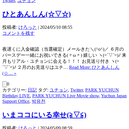
Twitter
,
ユチョン
ひとあんしん(⁠☆⁠▽⁠☆⁠)
投稿者:
けろっと
|
2024/05/10 08:55
コメントを残す
夜遅くに入金確認（当選確定）メールきた＼(^o^)／ ６月の
バースデー一緒にお祝いできる(〃ω〃) 嬉しい ヽ(=´▽`=)ﾉ 来
月もリアル・ユチョンに会える！！！ お見送り付き ヽ(=
´▽`=)ﾉ ２月のお見送りはユチ…
Read More: ひとあんしん
(⁠☆⁠… »
0
カテゴリー:
日記
タグ:
ユチョン
,
Twitter
,
PARK YUCHUN
Birthday LIVE
,
PARK YUCHUN Live Movie show
,
Yuchun Japan
Support Office
,
박유천
いまココにいる幸せ(⁠≧⁠▽⁠≦⁠)
投稿者:
けろっと
|
2024/05/09 08:59