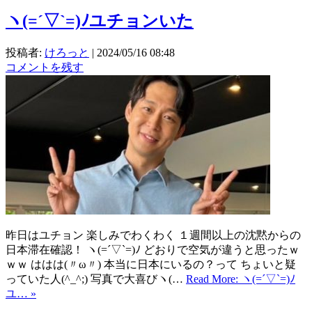
ヽ(=´▽`=)ﾉユチョンいた
投稿者:
けろっと
|
2024/05/16 08:48
コメントを残す
昨日はユチョン 楽しみでわくわく １週間以上の沈黙からの
日本滞在確認！ ヽ(=´▽`=)ﾉ どおりで空気が違うと思ったｗ
ｗｗ ははは(〃ω〃) 本当に日本にいるの？って ちょいと疑
っていた人(^_^;) 写真で大喜びヽ(…
Read More: ヽ(=´▽`=)ﾉ
ユ… »