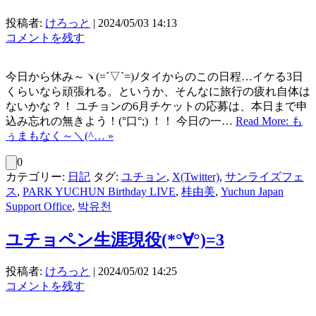
投稿者:
けろっと
|
2024/05/03 14:13
コメントを残す
今日から休み～ヽ(=´▽`=)ﾉタイからのこの日程…イケる3日
くらいなら頑張れる。というか、そんなに旅行の疲れ自体は
ないかな？！ ユチョンの6月チケットの応募は、本日まで申
込み忘れの無きよう！(°口°;) ！！ 今日の一…
Read More: も
ぅまもなく～＼(^… »
0
カテゴリー:
日記
タグ:
ユチョン
,
X(Twitter)
,
サンライズフェ
ス
,
PARK YUCHUN Birthday LIVE
,
桂由美
,
Yuchun Japan
Support Office
,
박유천
ユチョペン生涯現役(*°∀°)=3
投稿者:
けろっと
|
2024/05/02 14:25
コメントを残す