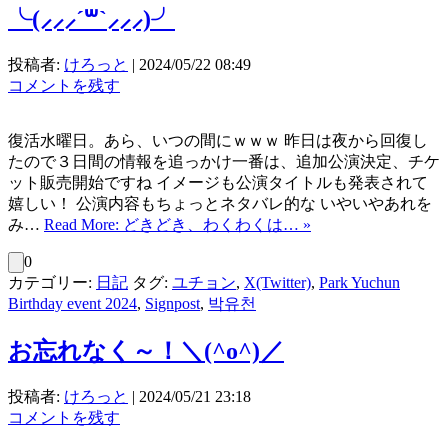
╰⁠(⁠⸝⁠⸝⁠⸝⁠´⁠꒳⁠`⁠⸝⁠⸝⁠⸝⁠)⁠╯
投稿者:
けろっと
|
2024/05/22 08:49
コメントを残す
復活水曜日。あら、いつの間にｗｗｗ 昨日は夜から回復し
たので３日間の情報を追っかけ一番は、追加公演決定、チケ
ット販売開始ですね イメージも公演タイトルも発表されて
嬉しい！ 公演内容もちょっとネタバレ的な いやいやあれを
み…
Read More: どきどき、わくわくは… »
0
カテゴリー:
日記
タグ:
ユチョン
,
X(Twitter)
,
Park Yuchun
Birthday event 2024
,
Signpost
,
박유천
お忘れなく～！＼(^o^)／
投稿者:
けろっと
|
2024/05/21 23:18
コメントを残す