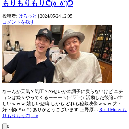
もりもりもりᕦ⁠(⁠ò⁠_⁠ó⁠ˇ⁠)⁠ᕤ
投稿者:
けろっと
|
2024/05/24 12:05
コメントを残す
なーんか天気？気圧？のせいか本調子に戻らないけど ユチ
ョンは続々やってくるーーーヽ(=´▽`=)ﾉ 活動した後追い忙
しいｗｗｗ 嬉しい悲鳴 しかも どれも秘蔵映像ｗｗｗ 大・
好・物(〃ω〃) ありがとうございます 上野原…
Read More: も
りもりもりᕦ⁠(⁠… »
0