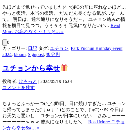
先ほどまで臥せっていました(^_^;)PCの前に座れないほど…
やっと復活。本当の復活。 だんだん長くなる気が…なーん
て。 明日は、通常通りになりそうだ～。 ユチョン絡みの情
報を横目で見つつ。うぅぅぅぅ 元気になりたい(^…
Read
More: お忘れなく～！＼(^… »
0
カテゴリー:
日記
タグ:
ユチョン
,
Park Yuchun Birthday event
2024
,
bloom
,
Signpost
,
박유천
ユチョンから幸せ
投稿者:
けろっと
|
2024/05/19 16:01
コメントを残す
ちょっとふっかーつ(^_^;)昨日、日に焼けすぎた… ユチョン
も帰ってしまった(´；ω；｀)とのことで、(´д⊂)‥ﾊｩ 今日は
お天気も悪いし… ユチョンが日本にいない… さみしーーー
ーーーーーｗｗｗ 贅沢になりました＼…
Read More: ユチョ
ンから幸せ&#… »