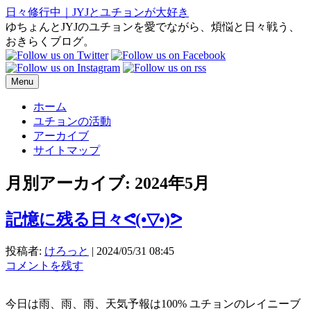
日々修行中｜JYJとユチョンが大好き
ゆちょんとJYJのユチョンを愛でながら、煩悩と日々戦う、
おきらくブログ。
Menu
ホーム
ユチョンの活動
アーカイブ
サイトマップ
月別アーカイブ:
2024年5月
記憶に残る日々ᕙ⁠(⁠•⁠▽⁠•⁠)⁠ᕗ
投稿者:
けろっと
|
2024/05/31 08:45
コメントを残す
今日は雨、雨、雨、天気予報は100% ユチョンのレイニーブ