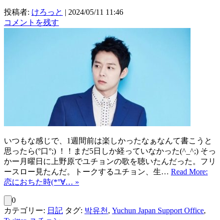
投稿者:
けろっと
|
2024/05/11 11:46
コメントを残す
いつもな感じで、1週間前は楽しかったなぁなんて書こうと
思ったら(°口°;) ！！まだ5日しか経っていなかった(^_^;) そっ
かー月曜日に上野原でユチョンの歌を聴いたんだった。フリ
ースロー見たんだ。トークするユチョン、生…
Read More:
恋におちた時(*°∀… »
0
カテゴリー:
日記
タグ:
박유천
,
Yuchun Japan Support Office
,