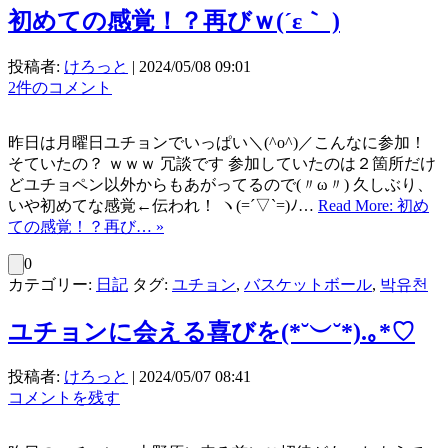
初めての感覚！？再びｗ(⁠´⁠ε⁠｀⁠ ⁠)
投稿者:
けろっと
|
2024/05/08 09:01
2件のコメント
昨日は月曜日ユチョンでいっぱい＼(^o^)／こんなに参加！
そていたの？ ｗｗｗ 冗談です 参加していたのは２箇所だけ
どユチョペン以外からもあがってるので(〃ω〃) 久しぶり、
いや初めてな感覚←伝われ！ ヽ(=´▽`=)ﾉ…
Read More: 初め
ての感覚！？再び… »
0
カテゴリー:
日記
タグ:
ユチョン
,
バスケットボール
,
박유천
ユチョンに会える喜びを(⁠*⁠˘⁠︶⁠˘⁠*⁠)⁠.⁠｡⁠*⁠♡
投稿者:
けろっと
|
2024/05/07 08:41
コメントを残す