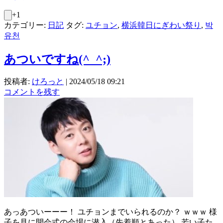
+1
カテゴリー:
日記
タグ:
ユチョン
,
横浜韓日にぎわい祭り
,
박
유천
あついですね(^_^;)
投稿者:
けろっと
|
2024/05/18 09:21
コメントを残す
あっあついーーー！ ユチョンまでいられるのか？ ｗｗｗ 様
子を見に開会式の会場に潜入（先着順とあった） 若い子た