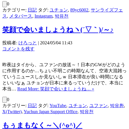
0
カテゴリー:
日記
タグ:
ユチョン
,
89yc6002
,
サンライズフェ
ス
,
メタバース
,
Instagram
,
박유천
笑顔で会いましょうねヽ(´▽｀)/～♪
投稿者:
けろっと
|
2024/05/04 11:43
コメントを残す
昨夜はタイから、ユファンの放送～！日本のGWがどのよう
に作用するのか…ちょい不明この時期なんて、空港大混雑っ
ていうニュースしか見ないしｗ 日本滞在が良い時間になる
といいなぁ ユチョンが日本に来るっていうだけで、本当に
本当…
Read More: 笑顔で会いましょうね… »
0
カテゴリー:
日記
タグ:
YouTube
,
ユチョン
,
ユファン
,
박유환
,
X(Twitter)
,
Yuchun Japan Support Office
,
박유천
もぅまもなく～＼(^o^)／