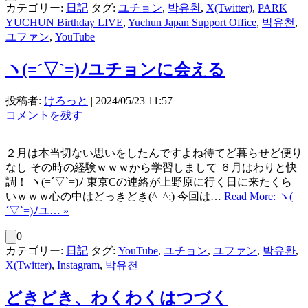
カテゴリー:
日記
タグ:
ユチョン
,
박유환
,
X(Twitter)
,
PARK
YUCHUN Birthday LIVE
,
Yuchun Japan Support Office
,
박유천
,
ユファン
,
YouTube
ヽ(=´▽`=)ﾉユチョンに会える
投稿者:
けろっと
|
2024/05/23 11:57
コメントを残す
２月は本当切ない思いをしたんですよね待てど暮らせど便り
なし その時の経験ｗｗｗから学習しまして ６月はわりと快
調！ ヽ(=´▽`=)ﾉ 東京Cの連絡が上野原に行く日に来たくら
いｗｗｗ心の中はどっきどき(^_^;) 今回は…
Read More: ヽ(=
´▽`=)ﾉユ… »
0
カテゴリー:
日記
タグ:
YouTube
,
ユチョン
,
ユファン
,
박유환
,
X(Twitter)
,
Instagram
,
박유천
どきどき、わくわくはつづく