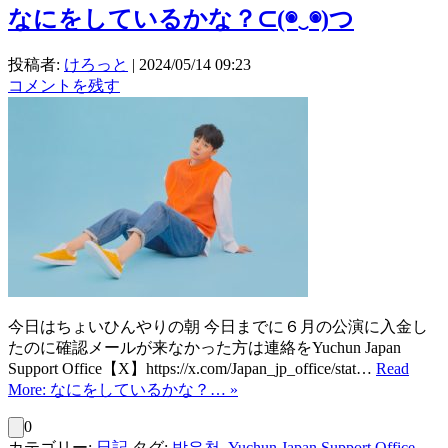
なにをしているかな？⊂⁠(⁠◉⁠‿⁠◉⁠)⁠つ
投稿者:
けろっと
|
2024/05/14 09:23
コメントを残す
今日はちょいひんやりの朝 今日までに６月の公演に入金し
たのに確認メールが来なかった方は連絡をYuchun Japan
Support Office【X】https://x.com/Japan_jp_office/stat…
Read
More: なにをしているかな？… »
0
カテゴリー:
日記
タグ:
박유천
,
Yuchun Japan Support Office
,