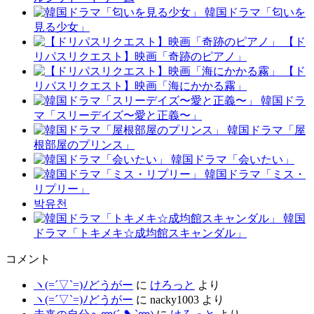
韓国ドラマ「匂いを
見る少女」
【ド
リパスリクエスト】映画「奇跡のピアノ」
【ド
リパスリクエスト】映画「海にかかる霧」
韓国ドラ
マ「スリーデイズ〜愛と正義〜」
韓国ドラマ「屋
根部屋のプリンス」
韓国ドラマ「会いたい」
韓国ドラマ「ミス・
リプリー」
박유천
韓国
ドラマ「トキメキ☆成均館スキャンダル」
コメント
ヽ(=´▽`=)ﾉどうがー
に
けろっと
より
ヽ(=´▽`=)ﾉどうがー
に
nacky1003
より