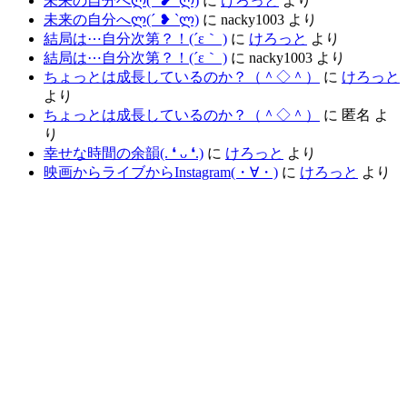
未来の自分へლ⁠(⁠´⁠ ⁠❥⁠ ⁠`⁠ლ⁠)
に
けろっと
より
未来の自分へლ⁠(⁠´⁠ ⁠❥⁠ ⁠`⁠ლ⁠)
に
nacky1003
より
結局は⋯自分次第？！(´ε｀ )
に
けろっと
より
結局は⋯自分次第？！(´ε｀ )
に
nacky1003
より
ちょっとは成長しているのか？（＾◇＾）
に
けろっと
より
ちょっとは成長しているのか？（＾◇＾）
に
匿名
よ
り
幸せな時間の余韻(⁠.⁠ ⁠❛⁠ ⁠ᴗ⁠ ⁠❛⁠.⁠)
に
けろっと
より
映画からライブからInstagram(⁠・⁠∀⁠・⁠)
に
けろっと
より