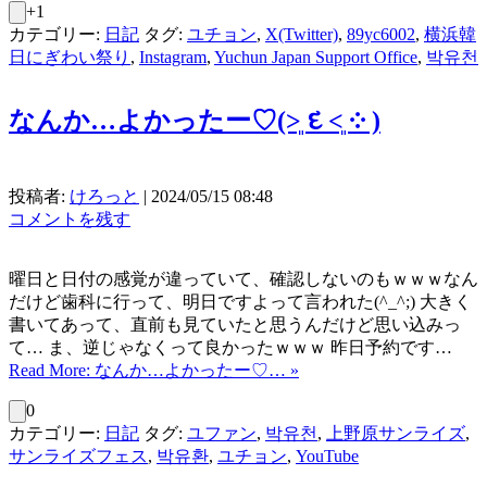
+1
カテゴリー:
日記
タグ:
ユチョン
,
X(Twitter)
,
89yc6002
,
横浜韓
日にぎわい祭り
,
Instagram
,
Yuchun Japan Support Office
,
박유천
なんか…よかったー♡⁠(⁠˃͈⁠ ⁠દ⁠ ⁠˂͈⁠ ⁠༶⁠ ⁠)
投稿者:
けろっと
|
2024/05/15 08:48
コメントを残す
曜日と日付の感覚が違っていて、確認しないのもｗｗｗなん
だけど歯科に行って、明日ですよって言われた(^_^;) 大きく
書いてあって、直前も見ていたと思うんだけど思い込みっ
て… ま、逆じゃなくって良かったｗｗｗ 昨日予約です…
Read More: なんか…よかったー♡… »
0
カテゴリー:
日記
タグ:
ユファン
,
박유천
,
上野原サンライズ
,
サンライズフェス
,
박유환
,
ユチョン
,
YouTube