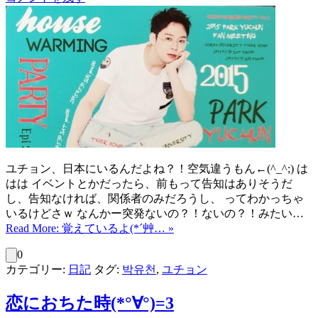
ユチョン、日本にいるんだよね？！空気違うもん←(^_^;) は
はは イベントとかだったら、前もって告知はありそうだ
し、告知なければ、関係者のみだろうし、 ってわかっちゃ
いるけどさｗ なんかー突発ないの？！ないの？！みたい…
Read More: 覚えているよ(*´艸… »
0
カテゴリー:
日記
タグ:
박유천
,
ユチョン
恋におちた時(*°∀°)=3