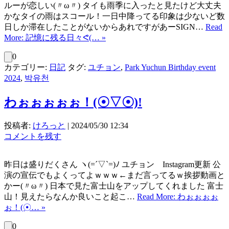
ルーが恋しい(〃ω〃) タイも雨季に入ったと見たけど大丈夫
かなタイの雨はスコール！一日中降ってる印象は少ないど数
日しか滞在したことがないからあれですがあーSIGN…
Read
More: 記憶に残る日々ᕙ⁠(… »
0
カテゴリー:
日記
タグ:
ユチョン
,
Park Yuchun Birthday event
2024
,
박유천
わぉぉぉぉぉ！(⁠☉⁠▽☉⁠)⁠!
投稿者:
けろっと
|
2024/05/30 12:34
コメントを残す
昨日は盛りだくさん ヽ(=´▽`=)ﾉ ユチョン Instagram更新 公
演の宣伝でもよくってよｗｗｗ←まだ言ってるｗ挨拶動画と
かー(〃ω〃) 日本で見た富士山をアップしてくれました 富士
山！見えたらなんか良いこと起こ…
Read More: わぉぉぉぉ
ぉ！(⁠☉… »
0