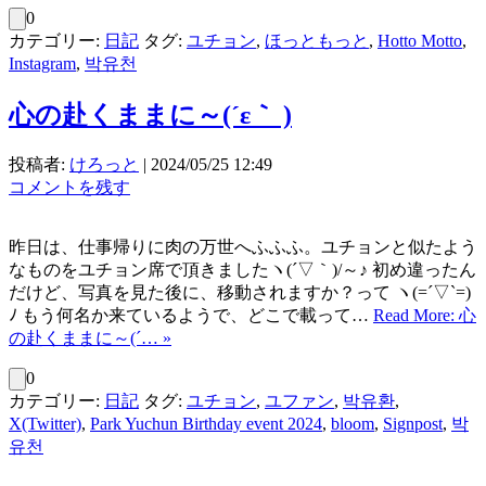
0
カテゴリー:
日記
タグ:
ユチョン
,
ほっともっと
,
Hotto Motto
,
Instagram
,
박유천
心の赴くままに～(´ε｀ )
投稿者:
けろっと
|
2024/05/25 12:49
コメントを残す
昨日は、仕事帰りに肉の万世へふふふ。ユチョンと似たよう
なものをユチョン席で頂きましたヽ(´▽｀)/～♪ 初め違ったん
だけど、写真を見た後に、移動されますか？って ヽ(=´▽`=)
ﾉ もう何名か来ているようで、どこで載って…
Read More: 心
の赴くままに～(´… »
0
カテゴリー:
日記
タグ:
ユチョン
,
ユファン
,
박유환
,
X(Twitter)
,
Park Yuchun Birthday event 2024
,
bloom
,
Signpost
,
박
유천