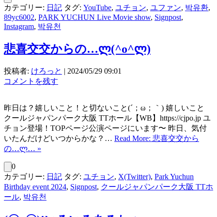
カテゴリー:
日記
タグ:
YouTube
,
ユチョン
,
ユファン
,
박유환
,
89yc6002
,
PARK YUCHUN Live Movie show
,
Signpost
,
Instagram
,
박유천
悲喜交交からの…ლ⁠(⁠^⁠o⁠^⁠ლ⁠)
投稿者:
けろっと
|
2024/05/29 09:01
コメントを残す
昨日は？嬉しいこと！と切ないこと(´；ω；｀) 嬉しいこと
クールジャパンパーク大阪 TTホール【WB】https://cjpo.jp ユ
チョン登場！TOPページ公演ページにいます〜 昨日、気付
いたんだけどいつからかな？…
Read More: 悲喜交交から
の…ლ⁠… »
0
カテゴリー:
日記
タグ:
ユチョン
,
X(Twitter)
,
Park Yuchun
Birthday event 2024
,
Signpost
,
クールジャパンパーク大阪 TTホ
ール
,
박유천