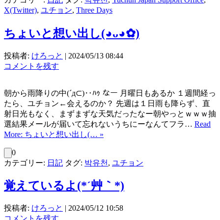
X(Twitter)
,
ユチョン
,
Three Days
ちょいと想い出し(⁠◕⁠ᴗ⁠◕⁠✿⁠)
投稿者:
けろっと
|
2024/05/13 08:44
コメントを残す
朝から雨降りの中(´д⊂)‥ﾊｩ なー 月曜日もあるか １週間経っ
たら、ユチョン←会えるのか？ 先週は１日雨も降らず、直
射日光もなく、まずまずな天気だったなー朝やっとｗｗｗ抽
選結果メールが届いて忘れないうちにーなんてフラ…
Read
More: ちょいと想い出し(⁠… »
0
カテゴリー:
日記
タグ:
박유천
,
ユチョン
覚えているよ(*´艸｀*)
投稿者:
けろっと
|
2024/05/12 10:58
コメントを残す