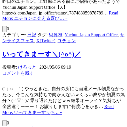
昨日のユチョン。上野原に来る前にご招待があったようで
Yuchun Japan Support Office【X】
https://x.com/Japan_jp_office/status/1787483059878789…
Read
More: ユチョンに会える喜び… »
0
カテゴリー:
日記
タグ:
박유천
,
Yuchun Japan Support Office
,
サ
ンライズフェス
,
X(Twitter)
,
ユチョン
いってきまーす＼(^o^)／
投稿者:
けろっと
|
2024/05/06 09:19
コメントを残す
(´；ω；｀) やっときた。自分の所にも当選メール朝見なかっ
たら、今こんな気持ちで向かえないｗくらい爽やか初夏の気
分ヽ(=´▽`=)ﾉ 乗り遅れたけどｗｗ結果オーライ？気持ちが
全然違うーーー！ お譲りしますに何度心をかき…
Read
More: いってきまーす＼(^… »
0