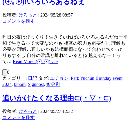
(⁠☉⁠｡⁠☉⁠)⁠!いろいろあるねぇ
投稿者:
けろっと
|
2024/05/28 08:57
コメントを残す
昨日の夜はびっくり！生きていればいろいろあるんだねー平
和で生きるって大変なのかも 相互の努力も必要だし 理解も
必要か 理解…難しいかも結構面倒になって合わせちゃった
りもするし 自分の常識と離れているとね 越えるなー！っ
て…
Read More: (⁠☉⁠｡⁠☉⁠)⁠… »
0
カテゴリー:
日記
タグ:
ユチョン
,
Park Yuchun Birthday event
2024
,
bloom
,
Signpost
,
박유천
追いかけたくなる理由⊂⁠(⁠・⁠▽⁠・⁠⊂⁠)
投稿者:
けろっと
|
2024/05/27 12:32
コメントを残す