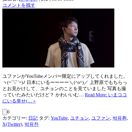
コメントを残す
ユファンがYouTubeメンバー限定にアップしてくれました。
ヽ(=´▽`=)ﾉ 日本にいるーーーー＼(^o^)／ 上野原でもちらっ
とお見かけして、ユチョンのことを見ていました 写真も撮
っていたみたいだけど？ かわいいむ…
Read More: いまココ
にいる幸せ(… »
0
カテゴリー:
日記
タグ:
YouTube
,
ユチョン
,
ユファン
,
박유환
,
X(Twitter)
,
박유천