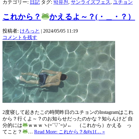
カテゴリー:
日記
タグ:
박유천
,
サンライズフェス
,
ユチョン
これから？
かえるよ～？(・＿・？）
投稿者:
けろっと
|
2024/05/05 11:19
コメントを残す
2度寝して起きたこの時間昨日のユチョンのInstagramはこれ
から？行くよ～？のお知らせだったのかな？知らんけど 自
分的には
ｗｗｗヽ(=´▽`=)ﾉ← （これから）かえる っ
てこと？
…
Read More: これから？&#x1f… »