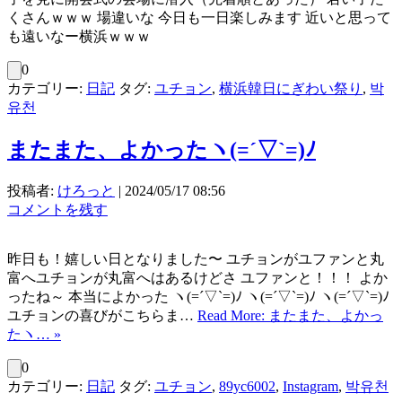
くさんｗｗｗ 場違いな 今日も一日楽しみます 近いと思って
も遠いなー横浜ｗｗｗ
0
カテゴリー:
日記
タグ:
ユチョン
,
横浜韓日にぎわい祭り
,
박
유천
またまた、よかったヽ(=´▽`=)ﾉ
投稿者:
けろっと
|
2024/05/17 08:56
コメントを残す
昨日も！嬉しい日となりました〜 ユチョンがユファンと丸
富へユチョンが丸富へはあるけどさ ユファンと！！！ よか
ったね～ 本当によかった ヽ(=´▽`=)ﾉ ヽ(=´▽`=)ﾉ ヽ(=´▽`=)ﾉ
ユチョンの喜びがこちらま…
Read More: またまた、よかっ
たヽ… »
0
カテゴリー:
日記
タグ:
ユチョン
,
89yc6002
,
Instagram
,
박유천