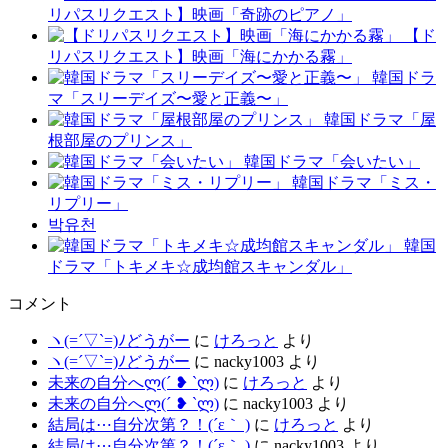
リパスリクエスト】映画「奇跡のピアノ」
【ド
リパスリクエスト】映画「海にかかる霧」
韓国ドラ
マ「スリーデイズ〜愛と正義〜」
韓国ドラマ「屋
根部屋のプリンス」
韓国ドラマ「会いたい」
韓国ドラマ「ミス・
リプリー」
박유천
韓国
ドラマ「トキメキ☆成均館スキャンダル」
コメント
ヽ(=´▽`=)ﾉどうがー
に
けろっと
より
ヽ(=´▽`=)ﾉどうがー
に
nacky1003
より
未来の自分へლ⁠(⁠´⁠ ⁠❥⁠ ⁠`⁠ლ⁠)
に
けろっと
より
未来の自分へლ⁠(⁠´⁠ ⁠❥⁠ ⁠`⁠ლ⁠)
に
nacky1003
より
結局は⋯自分次第？！(´ε｀ )
に
けろっと
より
結局は⋯自分次第？！(´ε｀ )
に
nacky1003
より