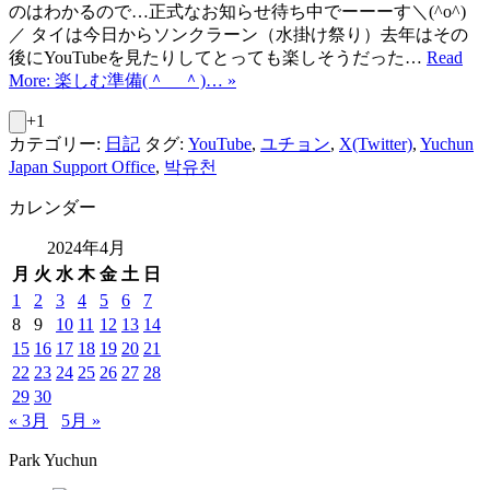
のはわかるので…正式なお知らせ待ち中でーーーす＼(^o^)
／ タイは今日からソンクラーン（水掛け祭り）去年はその
後にYouTubeを見たりしてとっても楽しそうだった…
Read
More: 楽しむ準備(＾＿＾)… »
+1
カテゴリー:
日記
タグ:
YouTube
,
ユチョン
,
X(Twitter)
,
Yuchun
Japan Support Office
,
박유천
カレンダー
2024年4月
月
火
水
木
金
土
日
1
2
3
4
5
6
7
8
9
10
11
12
13
14
15
16
17
18
19
20
21
22
23
24
25
26
27
28
29
30
« 3月
5月 »
Park Yuchun