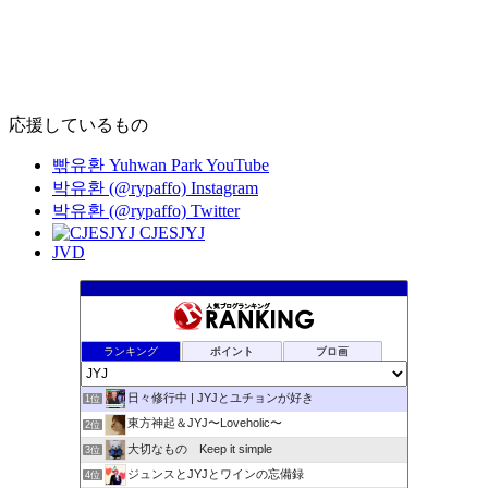
応援しているもの
빢유환 Yuhwan Park YouTube
박유환 (@rypaffo) Instagram
박유환 (@rypaffo) Twitter
CJESJYJ
JVD
ランキング
ポイント
ブロ画
日々修行中 | JYJとユチョンが好き
1位
東方神起＆JYJ〜Loveholic〜
2位
大切なもの Keep it simple
3位
ジュンスとJYJとワインの忘備録
4位