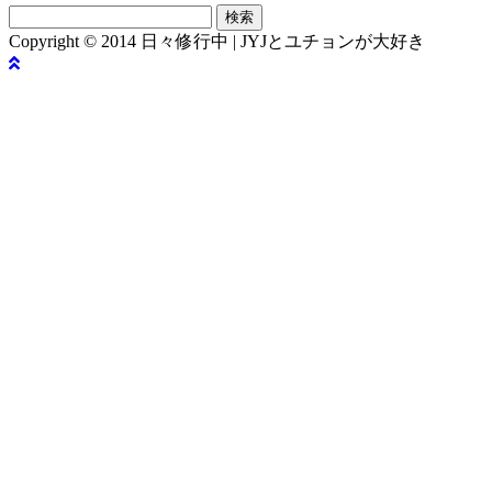
リ
検
ー
索:
Copyright © 2014 日々修行中 | JYJとユチョンが大好き