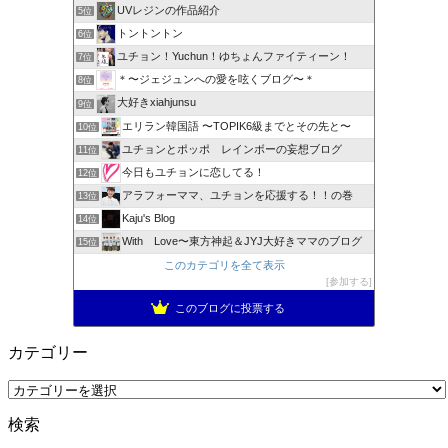
UVレジンの作品紹介
5位
トントントン
6位
ユチョン！Yuchun！ゆちょんファイティーン！
7位
＊〜ジェジュンへの愛を呟くブログ〜＊
8位
大好きxiahjunsu
9位
エリラン韓国語 〜TOPIK6級までとその先と〜
10位
ユチョンとポッポ レインボーの妄想ブログ
11位
今日もユチョンに恋してる！
12位
アラフォーママ、ユチョンを応援する！！の巻
13位
Kaju's Blog
14位
With Love〜東方神起＆JYJ大好きママのブログ
15位
このカテゴリを全て表示
参加する
このブログに投票する
カテゴリー
カ
テ
検索
ゴ