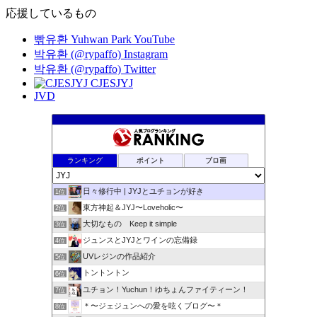
応援しているもの
빢유환 Yuhwan Park YouTube
박유환 (@rypaffo) Instagram
박유환 (@rypaffo) Twitter
CJESJYJ
JVD
ランキング
ポイント
ブロ画
日々修行中 | JYJとユチョンが好き
1位
東方神起＆JYJ〜Loveholic〜
2位
大切なもの Keep it simple
3位
ジュンスとJYJとワインの忘備録
4位
UVレジンの作品紹介
5位
トントントン
6位
ユチョン！Yuchun！ゆちょんファイティーン！
7位
＊〜ジェジュンへの愛を呟くブログ〜＊
8位