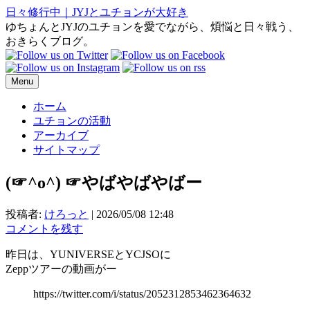
日々修行中｜JYJとユチョンが大好き
ゆちょんとJYJのユチョンを愛でながら、煩悩と日々戦う、
おきらくブログ。
Menu
ホーム
ユチョンの活動
アーカイブ
サイトマップ
(⁠☞⁠^⁠o⁠^⁠)⁠ ⁠☞やばやばやばー
投稿者:
けろっと
|
2026/05/08 12:48
コメントを残す
昨日は、YUNIVERSEとYCJSOに
Zeppツアーの動画がー
https://twitter.com/i/status/2052312853462364632