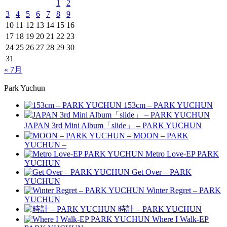
1
2
3
4
5
6
7
8
9
10
11
12
13
14
15
16
17
18
19
20
21
22
23
24
25
26
27
28
29
30
31
« 7月
Park Yuchun
153cm – PARK YUCHUN
JAPAN 3rd Mini Album「slide」 – PARK YUCHUN
MOON – PARK
YUCHUN –
Metro Love-EP PARK
YUCHUN
Get Over – PARK
YUCHUN
Winter Regret – PARK
YUCHUN
時計 – PARK YUCHUN
Where I Walk-EP