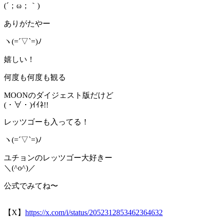
(´；ω；｀)
ありがたやー
ヽ(=´▽`=)ﾉ
嬉しい！
何度も何度も観る
MOONのダイジェスト版だけど
(・∀・)ｲｲﾈ!!
レッツゴーも入ってる！
ヽ(=´▽`=)ﾉ
ユチョンのレッツゴー大好きー
＼(^o^)／
公式でみてね〜
【X】
https://x.com/i/status/2052312853462364632