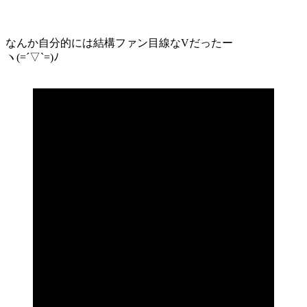
なんか自分的には結構ファン目線なVだったー
ヽ(=´▽`=)ﾉ