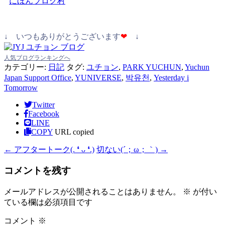
にほんブログ村
↓ いつもありがとうございます
❤
↓
人気ブログランキングへ
カテゴリー:
日記
タグ:
ユチョン
,
PARK YUCHUN
,
Yuchun
Japan Support Office
,
YUNIVERSE
,
박유천
,
Yesterday i
Tomorrow
Twitter
Facebook
LINE
COPY
URL copied
←
アフタートーク(⁠.⁠ ⁠❛⁠ ⁠ᴗ⁠ ⁠❛⁠.⁠)
切ない(´；ω；｀)
→
コメントを残す
メールアドレスが公開されることはありません。
※
が付い
ている欄は必須項目です
コメント
※