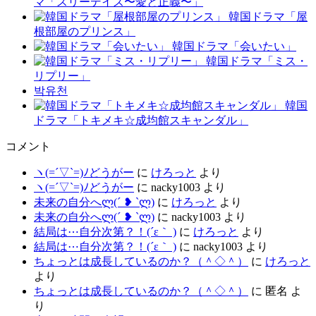
マ「スリーデイズ〜愛と正義〜」
韓国ドラマ「屋
根部屋のプリンス」
韓国ドラマ「会いたい」
韓国ドラマ「ミス・
リプリー」
박유천
韓国
ドラマ「トキメキ☆成均館スキャンダル」
コメント
ヽ(=´▽`=)ﾉどうがー
に
けろっと
より
ヽ(=´▽`=)ﾉどうがー
に
nacky1003
より
未来の自分へლ⁠(⁠´⁠ ⁠❥⁠ ⁠`⁠ლ⁠)
に
けろっと
より
未来の自分へლ⁠(⁠´⁠ ⁠❥⁠ ⁠`⁠ლ⁠)
に
nacky1003
より
結局は⋯自分次第？！(´ε｀ )
に
けろっと
より
結局は⋯自分次第？！(´ε｀ )
に
nacky1003
より
ちょっとは成長しているのか？（＾◇＾）
に
けろっと
より
ちょっとは成長しているのか？（＾◇＾）
に
匿名
よ
り