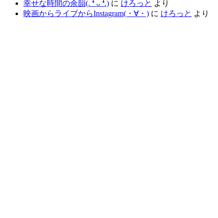
幸せな時間の余韻(⁠.⁠ ⁠❛⁠ ⁠ᴗ⁠ ⁠❛⁠.⁠)
に
けろっと
より
映画からライブからInstagram(⁠・⁠∀⁠・⁠)
に
けろっと
より