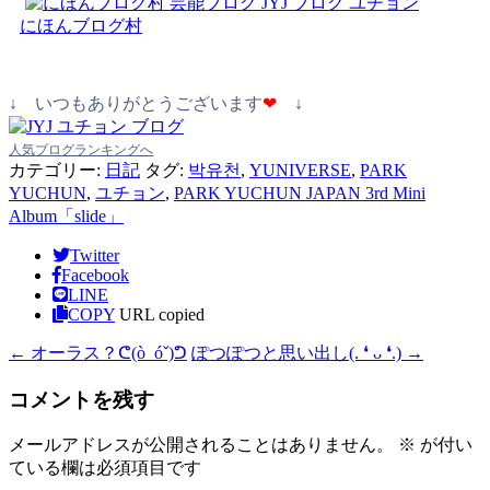
にほんブログ村
↓ いつもありがとうございます
❤
↓
人気ブログランキングへ
カテゴリー:
日記
タグ:
박유천
,
YUNIVERSE
,
PARK
YUCHUN
,
ユチョン
,
PARK YUCHUN JAPAN 3rd Mini
Album「slide」
Twitter
Facebook
LINE
COPY
URL copied
←
オーラス？ᕦ⁠(⁠ò⁠_⁠ó⁠ˇ⁠)⁠ᕤ
ぽつぽつと思い出し(⁠.⁠ ⁠❛⁠ ⁠ᴗ⁠ ⁠❛⁠.⁠)
→
コメントを残す
メールアドレスが公開されることはありません。
※
が付い
ている欄は必須項目です