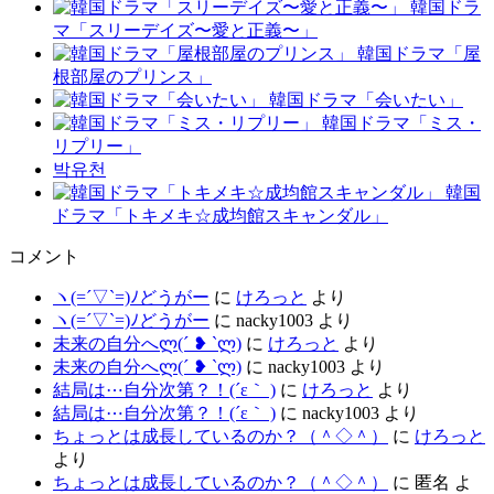
韓国ドラ
マ「スリーデイズ〜愛と正義〜」
韓国ドラマ「屋
根部屋のプリンス」
韓国ドラマ「会いたい」
韓国ドラマ「ミス・
リプリー」
박유천
韓国
ドラマ「トキメキ☆成均館スキャンダル」
コメント
ヽ(=´▽`=)ﾉどうがー
に
けろっと
より
ヽ(=´▽`=)ﾉどうがー
に
nacky1003
より
未来の自分へლ⁠(⁠´⁠ ⁠❥⁠ ⁠`⁠ლ⁠)
に
けろっと
より
未来の自分へლ⁠(⁠´⁠ ⁠❥⁠ ⁠`⁠ლ⁠)
に
nacky1003
より
結局は⋯自分次第？！(´ε｀ )
に
けろっと
より
結局は⋯自分次第？！(´ε｀ )
に
nacky1003
より
ちょっとは成長しているのか？（＾◇＾）
に
けろっと
より
ちょっとは成長しているのか？（＾◇＾）
に
匿名
よ