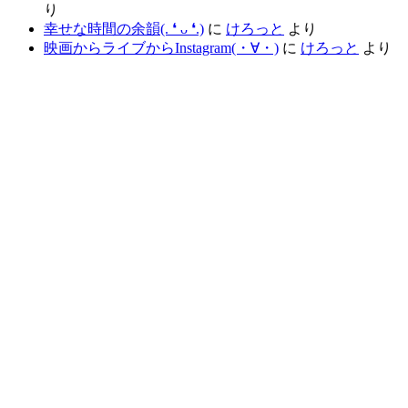
り
幸せな時間の余韻(⁠.⁠ ⁠❛⁠ ⁠ᴗ⁠ ⁠❛⁠.⁠)
に
けろっと
より
映画からライブからInstagram(⁠・⁠∀⁠・⁠)
に
けろっと
より