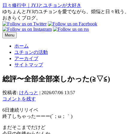
日々修行中｜JYJとユチョンが大好き
ゆちょんとJYJのユチョンを愛でながら、煩悩と日々戦う、
おきらくブログ。
Menu
ホーム
ユチョンの活動
アーカイブ
サイトマップ
総評〜全部全部楽しかった(⁠≧⁠▽⁠≦⁠)
投稿者:
けろっと
|
2026/07/06 13:57
コメントを残す
6日連続リリイベ
終了しちゃったーーー(´；ω；｀)
まだそこまでだけど
今日の午後からなんか