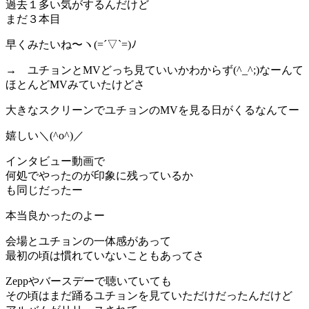
過去１多い気がするんだけど
まだ３本目
早くみたいね〜ヽ(=´▽`=)ﾉ
→ ユチョンとMVどっち見ていいかわからず(^_^;)なーんて
ほとんどMVみていたけどさ
大きなスクリーンでユチョンのMVを見る日がくるなんてー
嬉しい＼(^o^)／
インタビュー動画で
何処でやったのが印象に残っているか
も同じだったー
本当良かったのよー
会場とユチョンの一体感があって
最初の頃は慣れていないこともあってさ
Zeppやバースデーで聴いていても
その頃はまだ踊るユチョンを見ていただけだったんだけど