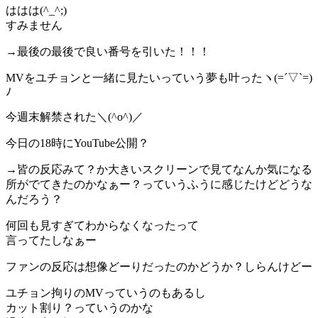
ははは(^_^;)
すみません
→最後の最後で良い番号を引いた！！！
MVをユチョンと一緒に見たいっていう夢も叶ったヽ(=´▽`=)
ﾉ
今週末解禁された＼(^o^)／
今日の18時にYouTube公開？
→皆の反応みて？か大きいスクリーンで見てなんか気になる
所がでてきたのかなぁー？っていうふうに感じたけどどうな
んだろう？
何回も見すぎてわからなくなったって
言ってたしなぁー
ファンの反応は想像どーりだったのかどうか？しらんけどー
ユチョン拘りのMVっていうのもあるし
カット割り？っていうのかな