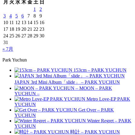
月
火
水
木
金
土
日
1
2
3
4
5
6
7
8
9
10
11
12
13
14
15
16
17
18
19
20
21
22
23
24
25
26
27
28
29
30
31
« 7月
Park Yuchun
153cm – PARK YUCHUN
JAPAN 3rd Mini Album「slide」 – PARK YUCHUN
MOON – PARK
YUCHUN –
Metro Love-EP PARK
YUCHUN
Get Over – PARK
YUCHUN
Winter Regret – PARK
YUCHUN
時計 – PARK YUCHUN