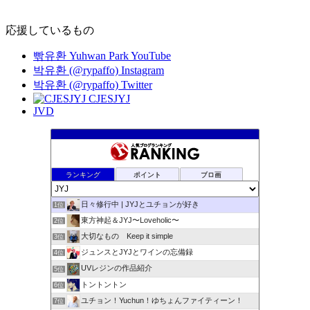
応援しているもの
빢유환 Yuhwan Park YouTube
박유환 (@rypaffo) Instagram
박유환 (@rypaffo) Twitter
CJESJYJ
JVD
ランキング
ポイント
ブロ画
日々修行中 | JYJとユチョンが好き
1位
東方神起＆JYJ〜Loveholic〜
2位
大切なもの Keep it simple
3位
ジュンスとJYJとワインの忘備録
4位
UVレジンの作品紹介
5位
トントントン
6位
ユチョン！Yuchun！ゆちょんファイティーン！
7位