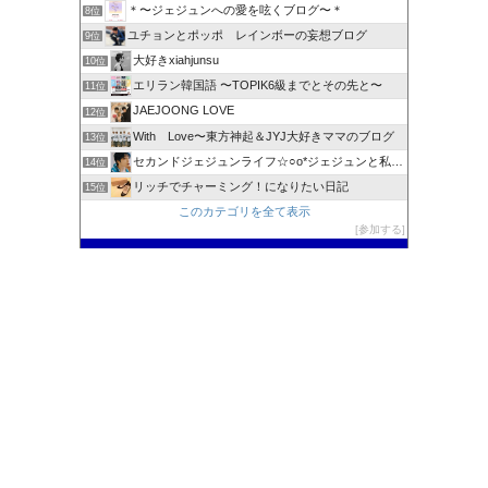
＊〜ジェジュンへの愛を呟くブログ〜＊
8位
ユチョンとポッポ レインボーの妄想ブログ
9位
大好きxiahjunsu
10位
エリラン韓国語 〜TOPIK6級までとその先と〜
11位
JAEJOONG LOVE
12位
With Love〜東方神起＆JYJ大好きママのブログ
13位
セカンドジェジュンライフ☆○o*ジェジュンと私 * o○☆
14位
リッチでチャーミング！になりたい日記
15位
このカテゴリを全て表示
参加する
このブログに投票する
カテゴリー
カ
テ
検索
ゴ
リ
検
ー
索:
Copyright © 2014 日々修行中 | JYJとユチョンが大好き