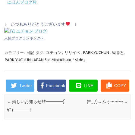
にほんブログ村
↓ いつもありがとうございます
↓
人気ブログランキングへ
カテゴリー:
日記
タグ:
ユチョン
,
リリイベ
,
PARK YUCHUN
,
박유천
,
PARK YUCHUN JAPAN 3rd Mini Album「slide」
Twitter
Facebook
LINE
COPY
←
嬉しいお知らせｷﾀ━━━━(ﾟ
(⁠*⁠❛⁠‿⁠❛⁠)⁠→ふぅ〜〜〜
→
∀ﾟ)━━━━!!