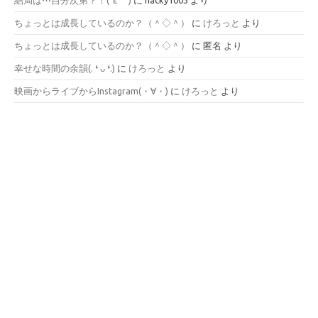
結局は⋯自分次第？！(´ε｀ )
に
nacky1003
より
ちょっとは成長しているのか？（＾◇＾）
に
けろっと
より
ちょっとは成長しているのか？（＾◇＾）
に
匿名
より
幸せな時間の余韻(⁠.⁠ ⁠❛⁠ ⁠ᴗ⁠ ⁠❛⁠.⁠)
に
けろっと
より
映画からライブからInstagram(⁠・⁠∀⁠・⁠)
に
けろっと
より