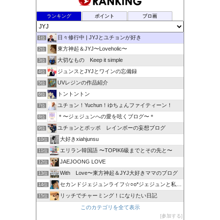
ランキング
ポイント
ブロ画
日々修行中 | JYJとユチョンが好き
1位
東方神起＆JYJ〜Loveholic〜
2位
大切なもの Keep it simple
3位
ジュンスとJYJとワインの忘備録
4位
UVレジンの作品紹介
5位
トントントン
6位
ユチョン！Yuchun！ゆちょんファイティーン！
7位
＊〜ジェジュンへの愛を呟くブログ〜＊
8位
ユチョンとポッポ レインボーの妄想ブログ
9位
大好きxiahjunsu
10位
エリラン韓国語 〜TOPIK6級までとその先と〜
11位
JAEJOONG LOVE
12位
With Love〜東方神起＆JYJ大好きママのブログ
13位
セカンドジェジュンライフ☆○o*ジェジュンと私 * o○☆
14位
リッチでチャーミング！になりたい日記
15位
このカテゴリを全て表示
参加する