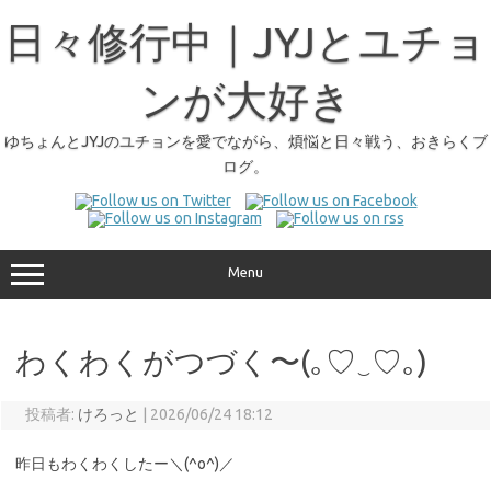
日々修行中｜JYJとユチョ
ンが大好き
ゆちょんとJYJのユチョンを愛でながら、煩悩と日々戦う、おきらくブ
ログ。
Menu
わくわくがつづく〜(⁠｡⁠♡⁠‿⁠♡⁠｡⁠)
投稿者:
けろっと
|
2026/06/24 18:12
昨日もわくわくしたー＼(^o^)／