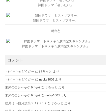
韓国ドラマ「会いたい」
韓国ドラマ「ミス・リプリー」
박유천
韓国ドラマ「トキメキ☆成均館スキャンダル」
コメント
ヽ(=´▽`=)ﾉどうがー
に
けろっと
より
ヽ(=´▽`=)ﾉどうがー
に
nacky1003
より
未来の自分へლ⁠(⁠´⁠ ⁠❥⁠ ⁠`⁠ლ⁠)
に
けろっと
より
未来の自分へლ⁠(⁠´⁠ ⁠❥⁠ ⁠`⁠ლ⁠)
に
nacky1003
より
結局は⋯自分次第？！(´ε｀ )
に
けろっと
より