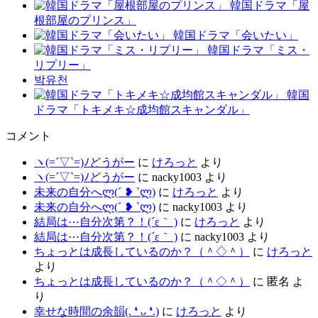
韓国ドラマ「屋
根部屋のプリンス」
韓国ドラマ「会いたい」
韓国ドラマ「ミス・
リプリー」
박유천
韓国
ドラマ「トキメキ☆成均館スキャンダル」
コメント
ヽ(=´▽`=)ﾉどうがー
に
けろっと
より
ヽ(=´▽`=)ﾉどうがー
に
nacky1003
より
未来の自分へლ⁠(⁠´⁠ ⁠❥⁠ ⁠`⁠ლ⁠)
に
けろっと
より
未来の自分へლ⁠(⁠´⁠ ⁠❥⁠ ⁠`⁠ლ⁠)
に
nacky1003
より
結局は⋯自分次第？！(´ε｀ )
に
けろっと
より
結局は⋯自分次第？！(´ε｀ )
に
nacky1003
より
ちょっとは成長しているのか？（＾◇＾）
に
けろっと
より
ちょっとは成長しているのか？（＾◇＾）
に
匿名
よ
り
幸せな時間の余韻(⁠.⁠ ⁠❛⁠ ⁠ᴗ⁠ ⁠❛⁠.⁠)
に
けろっと
より