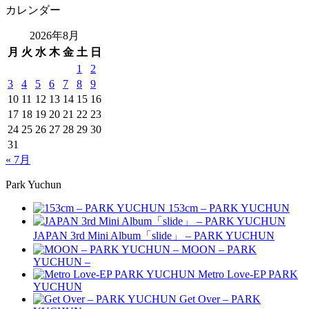
カレンダー
2026年8月
月
火
水
木
金
土
日
1
2
3
4
5
6
7
8
9
10
11
12
13
14
15
16
17
18
19
20
21
22
23
24
25
26
27
28
29
30
31
« 7月
Park Yuchun
153cm – PARK YUCHUN
JAPAN 3rd Mini Album「slide」 – PARK YUCHUN
MOON – PARK
YUCHUN –
Metro Love-EP PARK
YUCHUN
Get Over – PARK