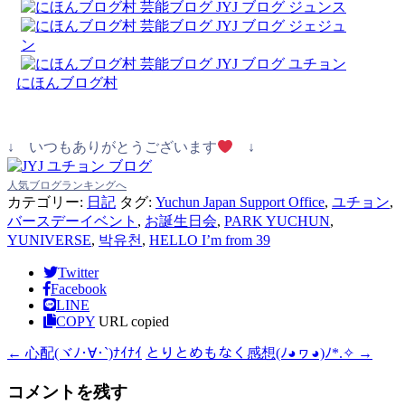
にほんブログ村
↓ いつもありがとうございます
↓
人気ブログランキングへ
カテゴリー:
日記
タグ:
Yuchun Japan Support Office
,
ユチョン
,
バースデーイベント
,
お誕生日会
,
PARK YUCHUN
,
YUNIVERSE
,
박유천
,
HELLO I’m from 39
Twitter
Facebook
LINE
COPY
URL copied
←
心配(ヾﾉ･∀･`)ﾅｲﾅｲ
とりとめもなく感想(⁠ﾉ⁠◕⁠ヮ⁠◕⁠)⁠ﾉ⁠*⁠.⁠✧
→
コメントを残す