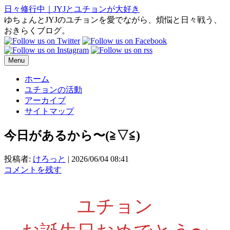
日々修行中｜JYJとユチョンが大好き
ゆちょんとJYJのユチョンを愛でながら、煩悩と日々戦う、
おきらくブログ。
Menu
ホーム
ユチョンの活動
アーカイブ
サイトマップ
今日があるから〜(⁠≧⁠▽⁠≦⁠)
投稿者:
けろっと
|
2026/06/04 08:41
コメントを残す
ユチョン