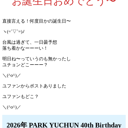
お誕生日おめでとう〜
直接言える！何度目かの誕生日〜
ヽ(=´▽`=)ﾉ
台風は過ぎて、一日曇予想
落ち着かなーーーい！
明日ね〜っていうのも無かったし
ユチョンどこーーー？
＼(^o^)／
ユファンからポストありました
ユファンもどこ？
＼(^o^)／
2026年 PARK YUCHUN 40th Birthday