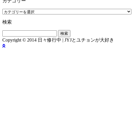
カテゴリー
カ
テ
検索
ゴ
リ
検
ー
索:
Copyright © 2014 日々修行中 | JYJとユチョンが大好き