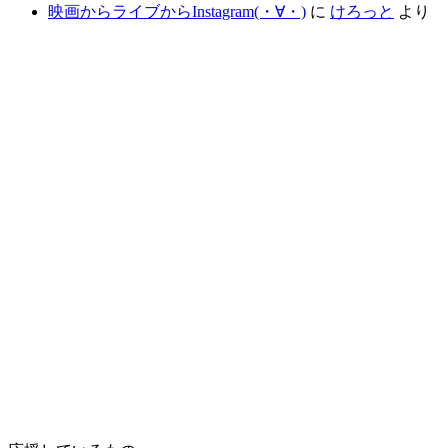
映画からライブからInstagram(⁠・⁠∀⁠・⁠)
に
けろっと
より