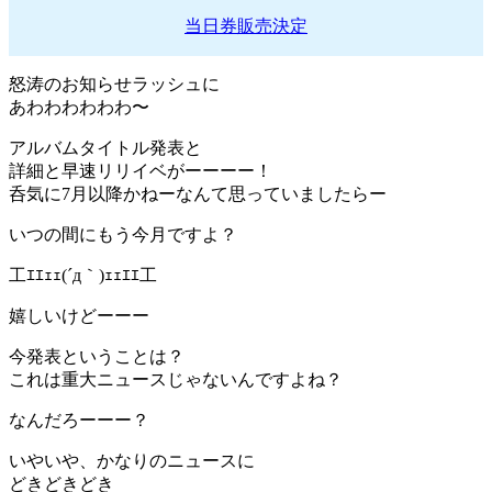
当日券販売決定
怒涛のお知らせラッシュに
あわわわわわわ〜
アルバムタイトル発表と
詳細と早速リリイベがーーーー！
呑気に7月以降かねーなんて思っていましたらー
いつの間にもう今月ですよ？
工ｴｴｪｪ(´д｀)ｪｪｴｴ工
嬉しいけどーーー
今発表ということは？
これは重大ニュースじゃないんですよね？
なんだろーーー？
いやいや、かなりのニュースに
どきどきどき