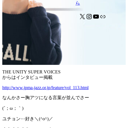
X
Instagram
YouTube
リンク
THE UNITY SUPER VOICES
からはインタビュー掲載
http://www.jpma-jazz.or.jp/feature/vol_113.html
なんかさー胸アツになる言葉が並んでさー
(´；ω；｀)
ユチョン⋯好き＼(^o^)／