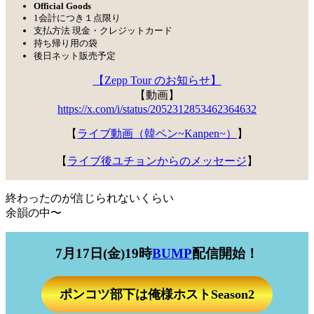
Official Goods
1会計につき１点限り
支払方法 現金・クレジットカード
持ち帰り用の袋
後日ネット販売予定
【Zepp Tour のお知らせ】
【動画】
https://x.com/i/status/2052312853462364632
【
ライブ動画（韓ペン~Kanpen~）
】
【
ライブ後ユチョンからのメッセージ
】
終わったのが信じられないくらい
余韻の中〜
7月17日(金)19時
BUMP
配信開始！
ポンコツ部下は俺様ホストSeason2