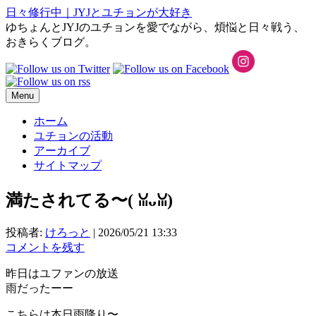
日々修行中｜JYJとユチョンが大好き
ゆちょんとJYJのユチョンを愛でながら、煩悩と日々戦う、
おきらくブログ。
Menu
ホーム
ユチョンの活動
アーカイブ
サイトマップ
満たされてる〜(⁠ ⁠ꈍ⁠ᴗ⁠ꈍ⁠)
投稿者:
けろっと
|
2026/05/21 13:33
コメントを残す
昨日はユファンの放送
雨だったーー
こちらは本日雨降り〜