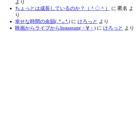
より
ちょっとは成長しているのか？（＾◇＾）
に
匿名
よ
り
幸せな時間の余韻(⁠.⁠ ⁠❛⁠ ⁠ᴗ⁠ ⁠❛⁠.⁠)
に
けろっと
より
映画からライブからInstagram(⁠・⁠∀⁠・⁠)
に
けろっと
より