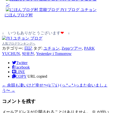
にほんブログ村
↓ いつもありがとうございます
❤
↓
人気ブログランキングへ
カテゴリー:
日記
タグ:
ユチョン
,
Zeppツアー
,
PARK
YUCHUN
,
박유천
,
Yesterday i Tomorrow
Twitter
Facebook
LINE
COPY
URL copied
←
余韻も凄いけど幸せ〜(⁠≧⁠▽⁠≦⁠)
(⁠っ⁠.⁠❛⁠ ⁠ᴗ⁠ ⁠❛⁠.⁠)⁠っまた会いましょ
う〜
→
コメントを残す
メールアドレスが公開されることはありません。
※
が付い