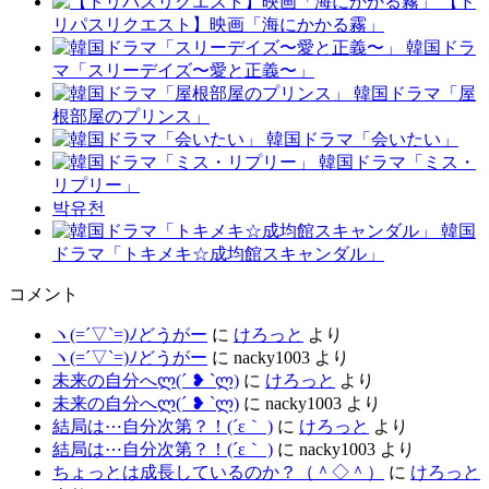
【ド
リパスリクエスト】映画「海にかかる霧」
韓国ドラ
マ「スリーデイズ〜愛と正義〜」
韓国ドラマ「屋
根部屋のプリンス」
韓国ドラマ「会いたい」
韓国ドラマ「ミス・
リプリー」
박유천
韓国
ドラマ「トキメキ☆成均館スキャンダル」
コメント
ヽ(=´▽`=)ﾉどうがー
に
けろっと
より
ヽ(=´▽`=)ﾉどうがー
に
nacky1003
より
未来の自分へლ⁠(⁠´⁠ ⁠❥⁠ ⁠`⁠ლ⁠)
に
けろっと
より
未来の自分へლ⁠(⁠´⁠ ⁠❥⁠ ⁠`⁠ლ⁠)
に
nacky1003
より
結局は⋯自分次第？！(´ε｀ )
に
けろっと
より
結局は⋯自分次第？！(´ε｀ )
に
nacky1003
より
ちょっとは成長しているのか？（＾◇＾）
に
けろっと