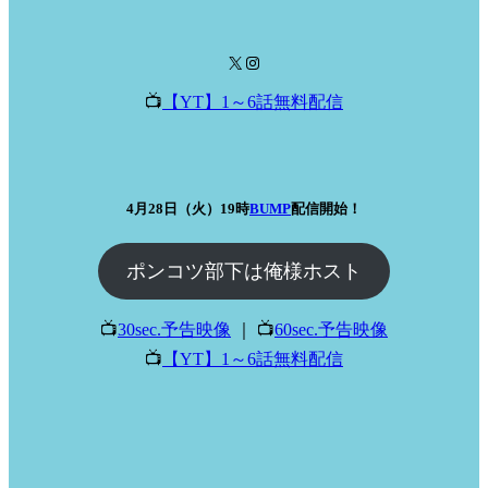
X
Instagram
📺️
【YT】1～6話無料配信
4月28日（火）19時
BUMP
配信開始！
ポンコツ部下は俺様ホスト
📺️
30sec.予告映像
｜ 📺️
60sec.予告映像
📺️
【YT】1～6話無料配信