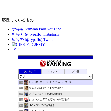
応援しているもの
빢유환 Yuhwan Park YouTube
박유환 (@rypaffo) Instagram
박유환 (@rypaffo) Twitter
CJESJYJ
JVD
ランキング
ポイント
ブロ画
日々修行中 | JYJとユチョンが好き
1位
東方神起＆JYJ〜Loveholic〜
2位
大切なもの Keep it simple
3位
ジュンスとJYJとワインの忘備録
4位
UVレジンの作品紹介
5位
トントントン