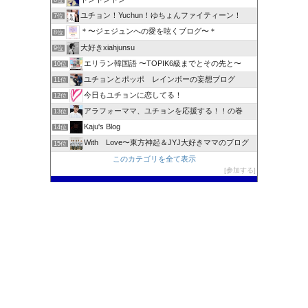
6位
ユチョン！Yuchun！ゆちょんファイティーン！
7位
＊〜ジェジュンへの愛を呟くブログ〜＊
8位
大好きxiahjunsu
9位
エリラン韓国語 〜TOPIK6級までとその先と〜
10位
ユチョンとポッポ レインボーの妄想ブログ
11位
今日もユチョンに恋してる！
12位
アラフォーママ、ユチョンを応援する！！の巻
13位
Kaju's Blog
14位
With Love〜東方神起＆JYJ大好きママのブログ
15位
このカテゴリを全て表示
参加する
このブログに投票する
カテゴリー
カ
テ
検索
ゴ
リ
検
ー
索: