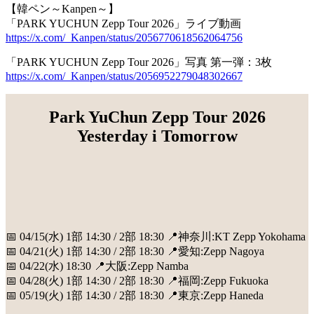
【韓ペン～Kanpen～】
「PARK YUCHUN Zepp Tour 2026」ライブ動画
https://x.com/_Kanpen/status/2056770618562064756
「PARK YUCHUN Zepp Tour 2026」写真 第一弾：3枚
https://x.com/_Kanpen/status/2056952279048302667
Park YuChun Zepp Tour 2026
Yesterday i Tomorrow
📅 04/15(水) 1部 14:30 / 2部 18:30 📍神奈川:KT Zepp Yokohama
📅 04/21(火) 1部 14:30 / 2部 18:30 📍愛知:Zepp Nagoya
📅 04/22(水) 18:30 📍大阪:Zepp Namba
📅 04/28(火) 1部 14:30 / 2部 18:30 📍福岡:Zepp Fukuoka
📅 05/19(火) 1部 14:30 / 2部 18:30 📍東京:Zepp Haneda