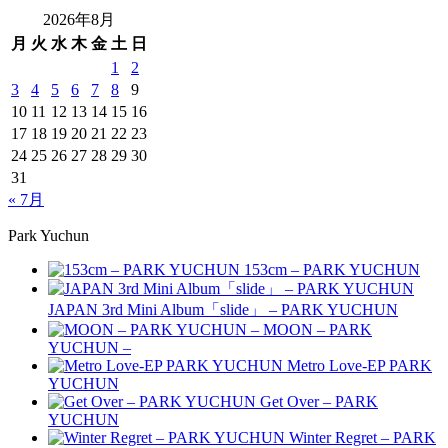
2026年8月
月
火
水
木
金
土
日
1
2
3
4
5
6
7
8
9
10
11
12
13
14
15
16
17
18
19
20
21
22
23
24
25
26
27
28
29
30
31
« 7月
Park Yuchun
153cm – PARK YUCHUN
JAPAN 3rd Mini Album「slide」 – PARK YUCHUN
MOON – PARK
YUCHUN –
Metro Love-EP PARK
YUCHUN
Get Over – PARK
YUCHUN
Winter Regret – PARK