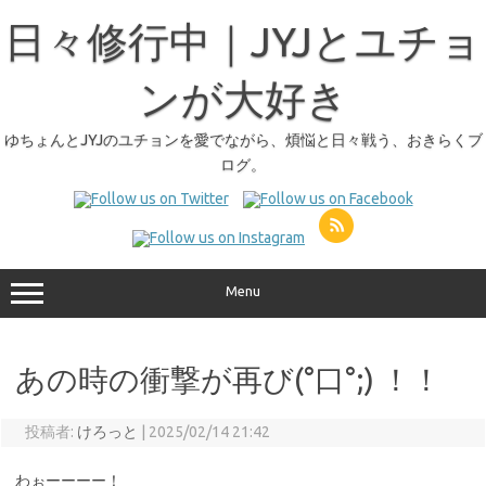
日々修行中｜JYJとユチョ
ンが大好き
ゆちょんとJYJのユチョンを愛でながら、煩悩と日々戦う、おきらくブ
ログ。
Menu
あの時の衝撃が再び(°口°;) ！！
投稿者:
けろっと
|
2025/02/14 21:42
わぉーーーー！