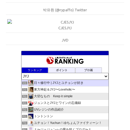
박유환 (@rypaffo) Twitter
CJESJYJ
JVD
ランキング
ポイント
ブロ画
日々修行中 | JYJとユチョンが好き
1位
東方神起＆JYJ〜Loveholic〜
2位
大切なもの Keep it simple
3位
ジュンスとJYJとワインの忘備録
4位
UVレジンの作品紹介
5位
トントントン
6位
ユチョン！Yuchun！ゆちょんファイティーン！
7位
＊〜ジェジュンへの愛を呟くブログ〜＊
8位