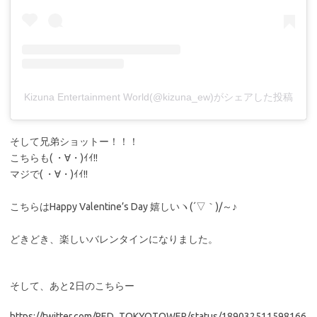
Kizuna Entertainment World(@kizuna_ew)がシェアした投稿
そして兄弟ショットー！！！
こちらも( ・∀・)ｲｲ!!
マジで( ・∀・)ｲｲ!!
こちらはHappy Valentine’s Day 嬉しいヽ(´▽｀)/～♪
どきどき、楽しいバレンタインになりました。
そして、あと2日のこちらー
https://twitter.com/RED_TOKYOTOWER/status/189032511598166