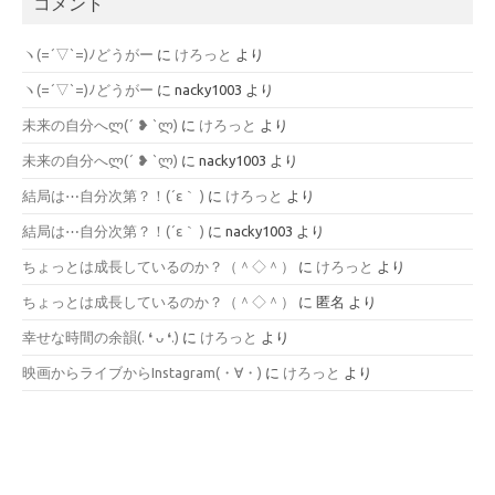
コメント
ヽ(=´▽`=)ﾉどうがー
に
けろっと
より
ヽ(=´▽`=)ﾉどうがー
に
nacky1003
より
未来の自分へლ⁠(⁠´⁠ ⁠❥⁠ ⁠`⁠ლ⁠)
に
けろっと
より
未来の自分へლ⁠(⁠´⁠ ⁠❥⁠ ⁠`⁠ლ⁠)
に
nacky1003
より
結局は⋯自分次第？！(´ε｀ )
に
けろっと
より
結局は⋯自分次第？！(´ε｀ )
に
nacky1003
より
ちょっとは成長しているのか？（＾◇＾）
に
けろっと
より
ちょっとは成長しているのか？（＾◇＾）
に
匿名
より
幸せな時間の余韻(⁠.⁠ ⁠❛⁠ ⁠ᴗ⁠ ⁠❛⁠.⁠)
に
けろっと
より
映画からライブからInstagram(⁠・⁠∀⁠・⁠)
に
けろっと
より