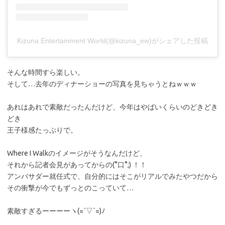
Kizuna Entertainment World(@kizuna_ew)がシェアした投稿
そんな時間すら楽しい。
そして…去年のディナーショーの写真を見ちゃうとねｗｗｗ
あれはあれで素敵だったんだけど、今年はやばいくらいのどきどき
どき
王子様感たっぷりで。
Where I Walkのイメージがそうなんだけど、
それから記者会見があってからの(°口°;) ！！
アンバサダー就任式で、自分的にはそこがリアルでみたやつだから
その衝撃が今でもずっとのこっていて…
素敵すぎるーーーーヽ(=´▽`=)ﾉ