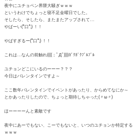
夜中にユチョペン界隈大騒ぎｗｗｗ
というわけでちょっと寝不足金曜日でした。
そしたら、そしたら、またまたアップされて…
やばーい(°口°;) ！！
やばすぎるー(°口°;) ！！
これは…なんの前触れ((((；ﾟДﾟ))))ｶﾞｸｶﾞｸﾌﾞﾙﾌﾞﾙ
ユチョンどこにいるのーーー？？？
今日はバレンタインですよ～
ここ数年バレンタインでイベントがあったり、からめてなにか～
とかあったりしたので、ちょっと期待しちゃった(〃ω〃)
ほーーーーんと素敵です
夜中にあーでもない、こーでもないと、いつのユチョンか特定する
ｗｗｗ