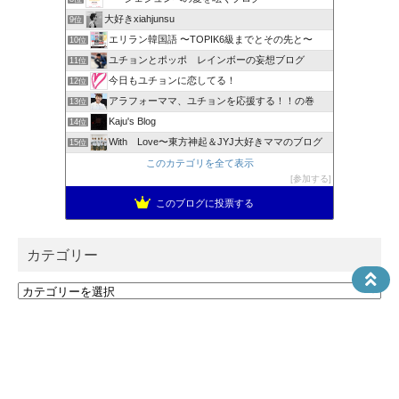
大好きxiahjunsu
9位
エリラン韓国語 〜TOPIK6級までとその先と〜
10位
ユチョンとポッポ レインボーの妄想ブログ
11位
今日もユチョンに恋してる！
12位
アラフォーママ、ユチョンを応援する！！の巻
13位
Kaju's Blog
14位
With Love〜東方神起＆JYJ大好きママのブログ
15位
このカテゴリを全て表示
参加する
このブログに投票する
カテゴリー
カ
テ
ゴ
検索
リ
ー
検
索: