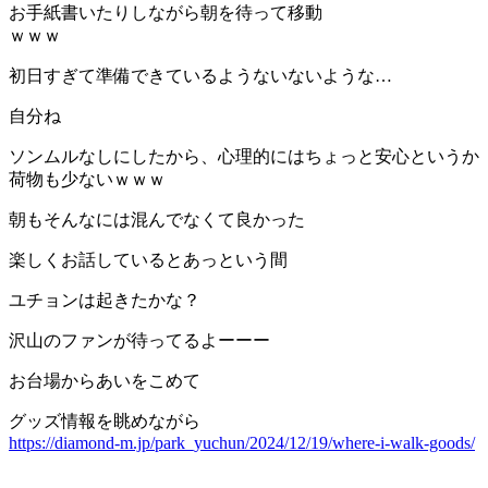
お手紙書いたりしながら朝を待って移動
ｗｗｗ
初日すぎて準備できているようないないような…
自分ね
ソンムルなしにしたから、心理的にはちょっと安心というか
荷物も少ないｗｗｗ
朝もそんなには混んでなくて良かった
楽しくお話しているとあっという間
ユチョンは起きたかな？
沢山のファンが待ってるよーーー
お台場からあいをこめて
グッズ情報を眺めながら
https://diamond-m.jp/park_yuchun/2024/12/19/where-i-walk-goods/