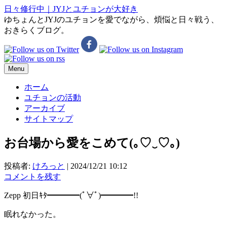
日々修行中｜JYJとユチョンが大好き
ゆちょんとJYJのユチョンを愛でながら、煩悩と日々戦う、
おきらくブログ。
Menu
ホーム
ユチョンの活動
アーカイブ
サイトマップ
お台場から愛をこめて(⁠｡⁠♡⁠‿⁠♡⁠｡⁠)
投稿者:
けろっと
|
2024/12/21 10:12
コメントを残す
Zepp 初日ｷﾀ━━━━(ﾟ∀ﾟ)━━━━!!
眠れなかった。