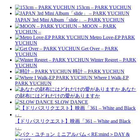
153cm – PARK YUCHUN
JAPAN 3rd Mini Album「slide」 – PARK YUCHUN
MOON – PARK
YUCHUN –
Metro Love-EP PARK
YUCHUN
Get Over – PARK
YUCHUN
Winter Regret – PARK
YUCHUN
時計 – PARK YUCHUN
Where I Walk-EP
PARK YUCHUN
あなた
の財布にはどれだけの愛がありますか
SLOW DANCE
【ドリパスリクエスト】映画「361 – White and Black
-」