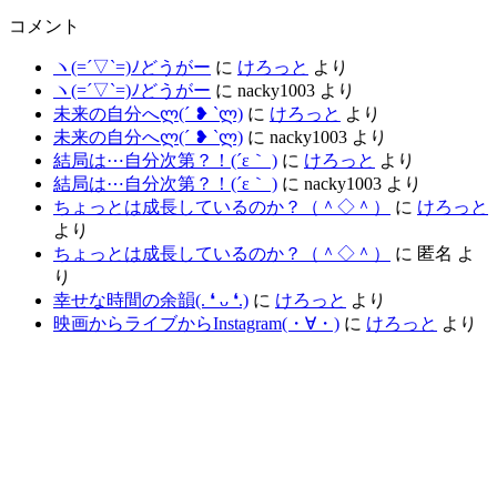
コメント
ヽ(=´▽`=)ﾉどうがー
に
けろっと
より
ヽ(=´▽`=)ﾉどうがー
に
nacky1003
より
未来の自分へლ⁠(⁠´⁠ ⁠❥⁠ ⁠`⁠ლ⁠)
に
けろっと
より
未来の自分へლ⁠(⁠´⁠ ⁠❥⁠ ⁠`⁠ლ⁠)
に
nacky1003
より
結局は⋯自分次第？！(´ε｀ )
に
けろっと
より
結局は⋯自分次第？！(´ε｀ )
に
nacky1003
より
ちょっとは成長しているのか？（＾◇＾）
に
けろっと
より
ちょっとは成長しているのか？（＾◇＾）
に
匿名
よ
り
幸せな時間の余韻(⁠.⁠ ⁠❛⁠ ⁠ᴗ⁠ ⁠❛⁠.⁠)
に
けろっと
より
映画からライブからInstagram(⁠・⁠∀⁠・⁠)
に
けろっと
より