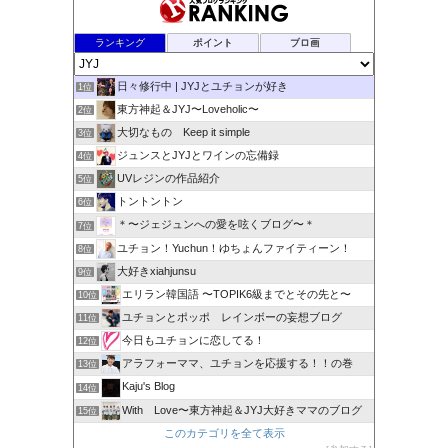
ランキング
ポイント
ブロ画
日々修行中 | JYJとユチョンが好き
1位
東方神起＆JYJ〜Loveholic〜
2位
大切なもの Keep it simple
3位
ジュンスとJYJとワインの忘備録
4位
UVレジンの作品紹介
5位
トントントン
6位
＊〜ジェジュンへの愛を呟くブログ〜＊
7位
ユチョン！Yuchun！ゆちょんファイティーン！
8位
大好きxiahjunsu
9位
エリラン韓国語 〜TOPIK6級までとその先と〜
10位
ユチョンとポッポ レインボーの妄想ブログ
11位
今日もユチョンに恋してる！
12位
アラフォーママ、ユチョンを応援する！！の巻
13位
Kaju's Blog
14位
With Love〜東方神起＆JYJ大好きママのブログ
15位
このカテゴリを全て表示