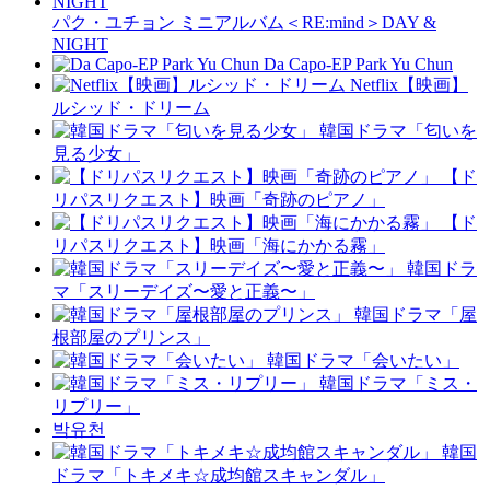
パク・ユチョン ミニアルバム＜RE:mind＞DAY &
NIGHT
Da Capo-EP Park Yu Chun
Netflix【映画】
ルシッド・ドリーム
韓国ドラマ「匂いを
見る少女」
【ド
リパスリクエスト】映画「奇跡のピアノ」
【ド
リパスリクエスト】映画「海にかかる霧」
韓国ドラ
マ「スリーデイズ〜愛と正義〜」
韓国ドラマ「屋
根部屋のプリンス」
韓国ドラマ「会いたい」
韓国ドラマ「ミス・
リプリー」
박유천
韓国
ドラマ「トキメキ☆成均館スキャンダル」