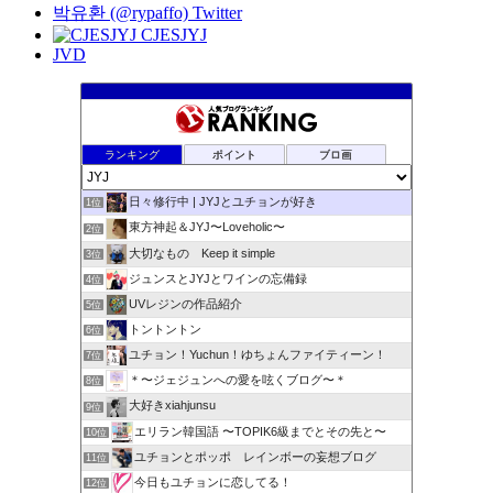
박유환 (@rypaffo) Twitter
CJESJYJ
JVD
ランキング
ポイント
ブロ画
日々修行中 | JYJとユチョンが好き
1位
東方神起＆JYJ〜Loveholic〜
2位
大切なもの Keep it simple
3位
ジュンスとJYJとワインの忘備録
4位
UVレジンの作品紹介
5位
トントントン
6位
ユチョン！Yuchun！ゆちょんファイティーン！
7位
＊〜ジェジュンへの愛を呟くブログ〜＊
8位
大好きxiahjunsu
9位
エリラン韓国語 〜TOPIK6級までとその先と〜
10位
ユチョンとポッポ レインボーの妄想ブログ
11位
今日もユチョンに恋してる！
12位