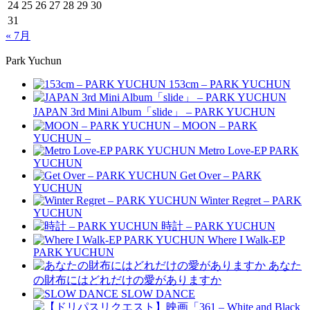
24
25
26
27
28
29
30
31
« 7月
Park Yuchun
153cm – PARK YUCHUN
JAPAN 3rd Mini Album「slide」 – PARK YUCHUN
MOON – PARK
YUCHUN –
Metro Love-EP PARK
YUCHUN
Get Over – PARK
YUCHUN
Winter Regret – PARK
YUCHUN
時計 – PARK YUCHUN
Where I Walk-EP
PARK YUCHUN
あなた
の財布にはどれだけの愛がありますか
SLOW DANCE