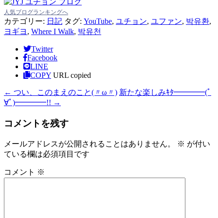
人気ブログランキングへ
カテゴリー:
日記
タグ:
YouTube
,
ユチョン
,
ユファン
,
박유환
,
ヨギヨ
,
Where I Walk
,
박유천
Twitter
Facebook
LINE
COPY
URL copied
←
つい、このまえのこと(〃ω〃)
新たな楽しみｷﾀ━━━━(ﾟ
∀ﾟ)━━━━!!
→
コメントを残す
メールアドレスが公開されることはありません。
※
が付い
ている欄は必須項目です
コメント
※