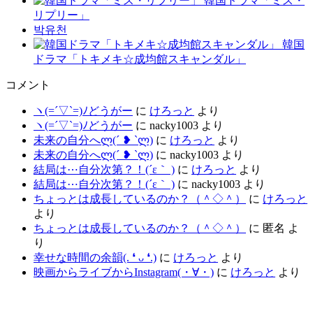
韓国ドラマ「ミス・
リプリー」
박유천
韓国
ドラマ「トキメキ☆成均館スキャンダル」
コメント
ヽ(=´▽`=)ﾉどうがー
に
けろっと
より
ヽ(=´▽`=)ﾉどうがー
に
nacky1003
より
未来の自分へლ⁠(⁠´⁠ ⁠❥⁠ ⁠`⁠ლ⁠)
に
けろっと
より
未来の自分へლ⁠(⁠´⁠ ⁠❥⁠ ⁠`⁠ლ⁠)
に
nacky1003
より
結局は⋯自分次第？！(´ε｀ )
に
けろっと
より
結局は⋯自分次第？！(´ε｀ )
に
nacky1003
より
ちょっとは成長しているのか？（＾◇＾）
に
けろっと
より
ちょっとは成長しているのか？（＾◇＾）
に
匿名
よ
り
幸せな時間の余韻(⁠.⁠ ⁠❛⁠ ⁠ᴗ⁠ ⁠❛⁠.⁠)
に
けろっと
より
映画からライブからInstagram(⁠・⁠∀⁠・⁠)
に
けろっと
より