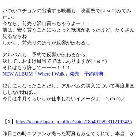
いつかユチョンの出演する映画も、映画祭で(〃ω〃)みてみ
たい。
今なら、前売り沢山買っちゃうよー！！！
前は、安く買うことにちょっと抵抗があったけど、たくさん
見るならね
しかも、前売りのほうが反響が伝わるし
アルバムも、予約で反響が伝わるから、
決して…おまけ目当てでは…ありますが(〃ω〃)
それはもう許してーーー！！！
NEW ALBUM「Where I Walk」発売
予約特典
12月にもなったことだし、アルバムの購入について再度見直
ししなければ…
今月は半月くらいしか仕事しないイメージよ…＼(^o^)／
【X】
https://x.com/Japan_jp_office/status/1854915823112192425
昨日この時ユファンが撮った写真もみせてくれて、本当、か