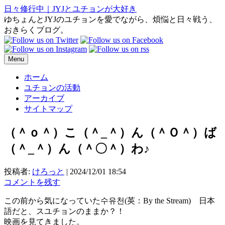
日々修行中｜JYJとユチョンが大好き
ゆちょんとJYJのユチョンを愛でながら、煩悩と日々戦う、
おきらくブログ。
Menu
ホーム
ユチョンの活動
アーカイブ
サイトマップ
（＾ｏ＾）こ（＾_＾）ん（＾Ｏ＾）ば
（＾_＾）ん（＾〇＾）わ♪
投稿者:
けろっと
|
2024/12/01 18:54
コメントを残す
この前から気になっていた수유천(英：By the Stream) 日本
語だと、スユチョンのままか？！
映画を見てきました。