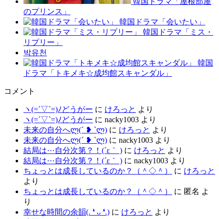
韓国ドラマ「屋根部屋
のプリンス」
韓国ドラマ「会いたい」
韓国ドラマ「ミス・
リプリー」
박유천
韓国
ドラマ「トキメキ☆成均館スキャンダル」
コメント
ヽ(=´▽`=)ﾉどうがー
に
けろっと
より
ヽ(=´▽`=)ﾉどうがー
に
nacky1003
より
未来の自分へლ⁠(⁠´⁠ ⁠❥⁠ ⁠`⁠ლ⁠)
に
けろっと
より
未来の自分へლ⁠(⁠´⁠ ⁠❥⁠ ⁠`⁠ლ⁠)
に
nacky1003
より
結局は⋯自分次第？！(´ε｀ )
に
けろっと
より
結局は⋯自分次第？！(´ε｀ )
に
nacky1003
より
ちょっとは成長しているのか？（＾◇＾）
に
けろっと
より
ちょっとは成長しているのか？（＾◇＾）
に
匿名
よ
り
幸せな時間の余韻(⁠.⁠ ⁠❛⁠ ⁠ᴗ⁠ ⁠❛⁠.⁠)
に
けろっと
より