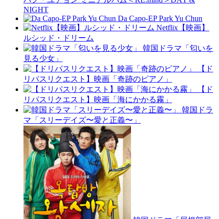
NIGHT
Da Capo-EP Park Yu Chun
Netflix【映画】
ルシッド・ドリーム
韓国ドラマ「匂いを
見る少女」
【ド
リパスリクエスト】映画「奇跡のピアノ」
【ド
リパスリクエスト】映画「海にかかる霧」
韓国ドラ
マ「スリーデイズ〜愛と正義〜」