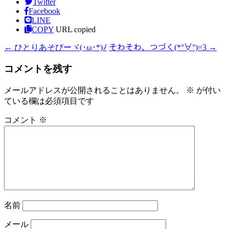
Twitter
Facebook
LINE
COPY
URL copied
←
ひとりあそびーヾ⁠(⁠･⁠ω⁠･⁠*⁠)⁠ﾉ
そわそわ、つづく(*°∀°)=3
→
コメントを残す
メールアドレスが公開されることはありません。
※
が付い
ている欄は必須項目です
コメント
※
名前
メール