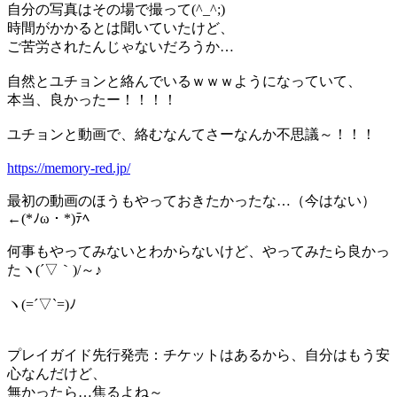
自分の写真はその場で撮って(^_^;)
時間がかかるとは聞いていたけど、
ご苦労されたんじゃないだろうか…
自然とユチョンと絡んでいるｗｗｗようになっていて、
本当、良かったー！！！！
ユチョンと動画で、絡むなんてさーなんか不思議～！！！
https://memory-red.jp/
最初の動画のほうもやっておきたかったな…（今はない）
←(*ﾉω・*)ﾃﾍ
何事もやってみないとわからないけど、やってみたら良かっ
たヽ(´▽｀)/～♪
ヽ(=´▽`=)ﾉ
プレイガイド先行発売：チケットはあるから、自分はもう安
心なんだけど、
無かったら…焦るよね～