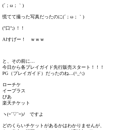
(´；ω；｀)
慌てて撮った写真だったのに(´；ω；｀)
(°口°;) ！！
AIすげー！ ｗｗｗ
と、その前に…
今日から各プレイガイド先行販売スタート！！！
PG（プレイガイド）だったのね…(^_^;)
ローチケ
イープラス
ぴあ
楽天チケット
ヽ(=´▽`=)ﾉ ですよ
どのくらいチケットがあるかはわかりませんが、