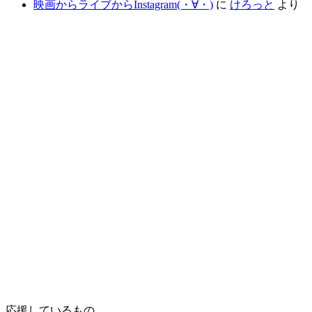
映画からライブからInstagram(⁠・⁠∀⁠・⁠)
に
けろっと
より
応援しているもの