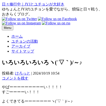
日々修行中｜JYJとユチョンが大好き
ゆちょんとJYJのユチョンを愛でながら、煩悩と日々戦う、
おきらくブログ。
Menu
ホーム
ユチョンの活動
アーカイブ
サイトマップ
いろいろいろいろヽ(´▽｀)/～♪
投稿者:
けろっと
|
2024/10/19 10:54
コメントを残す
やばーーーーーーーーーい！！！！
すごーーーーい！！！
よくできてるーーーーーーーヽ(´▽｀)/～♪