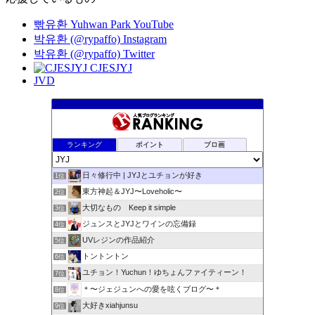
빢유환 Yuhwan Park YouTube
박유환 (@rypaffo) Instagram
박유환 (@rypaffo) Twitter
CJESJYJ
JVD
ランキング
ポイント
ブロ画
日々修行中 | JYJとユチョンが好き
1位
東方神起＆JYJ〜Loveholic〜
2位
大切なもの Keep it simple
3位
ジュンスとJYJとワインの忘備録
4位
UVレジンの作品紹介
5位
トントントン
6位
ユチョン！Yuchun！ゆちょんファイティーン！
7位
＊〜ジェジュンへの愛を呟くブログ〜＊
8位
大好きxiahjunsu
9位