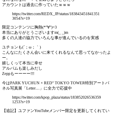
アカウントは過去に作っていたｗｗｗ
https://twitter.com/REDX_JP/status/183843451841351
3054?s=19
限定コンテンツに胸熱(*°∀°)=3
本当にありがとうございますm(_ _)m
多くの人達の協力でいろんな事が進んでいるのを実感
ユチョンも(´；ω；｀)
こんなにたくさん会いに来てくれるなんて思ってなかったよ
ー。
嬉しくって本当に幸せ
アルバムも楽しみだし
Zeppもーーーー!!!
今はPARK YUCHUN × RED° TOKYO TOWER特別アートパ
ネル写真展「Letter…」に全力で応援中
https://twitter.com/kpop_plaza/status/183852026536359
1253?s=19
【追記】ユファンYouTubeメンバー限定を更新してくれてい