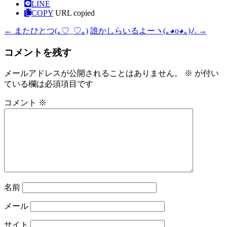
LINE
COPY
URL copied
←
またひとつ(⁠｡⁠♡⁠‿⁠♡⁠｡⁠)
誰かしらいるよーヽ⁠(⁠｡⁠◕⁠o⁠◕⁠｡⁠)⁠ﾉ⁠.
→
コメントを残す
メールアドレスが公開されることはありません。
※
が付い
ている欄は必須項目です
コメント
※
名前
メール
サイト