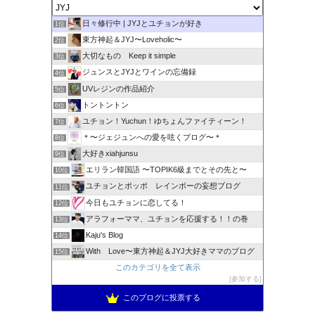
日々修行中 | JYJとユチョンが好き
1位
東方神起＆JYJ〜Loveholic〜
2位
大切なもの Keep it simple
3位
ジュンスとJYJとワインの忘備録
4位
UVレジンの作品紹介
5位
トントントン
6位
ユチョン！Yuchun！ゆちょんファイティーン！
7位
＊〜ジェジュンへの愛を呟くブログ〜＊
8位
大好きxiahjunsu
9位
エリラン韓国語 〜TOPIK6級までとその先と〜
10位
ユチョンとポッポ レインボーの妄想ブログ
11位
今日もユチョンに恋してる！
12位
アラフォーママ、ユチョンを応援する！！の巻
13位
Kaju's Blog
14位
With Love〜東方神起＆JYJ大好きママのブログ
15位
このカテゴリを全て表示
参加する
このブログに投票する