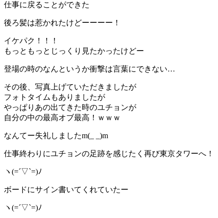
仕事に戻ることができた
後ろ髪は惹かれたけどーーーー！
イケパク！！！
もっともっとじっくり見たかったけどー
登場の時のなんというか衝撃は言葉にできない…
その後、写真上げていただきましたが
フォトタイムもありましたが
やっぱりあの出てきた時のユチョンが
自分の中の最高オブ最高！ｗｗｗ
なんてー失礼しましたm(_ _)m
仕事終わりにユチョンの足跡を感じたく再び東京タワーへ！
ヽ(=´▽`=)ﾉ
ボードにサイン書いてくれていたー
ヽ(=´▽`=)ﾉ