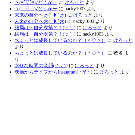
ヽ(=´▽`=)ﾉどうがー
に
けろっと
より
ヽ(=´▽`=)ﾉどうがー
に
nacky1003
より
未来の自分へლ⁠(⁠´⁠ ⁠❥⁠ ⁠`⁠ლ⁠)
に
けろっと
より
未来の自分へლ⁠(⁠´⁠ ⁠❥⁠ ⁠`⁠ლ⁠)
に
nacky1003
より
結局は⋯自分次第？！(´ε｀ )
に
けろっと
より
結局は⋯自分次第？！(´ε｀ )
に
nacky1003
より
ちょっとは成長しているのか？（＾◇＾）
に
けろっと
より
ちょっとは成長しているのか？（＾◇＾）
に
匿名
よ
り
幸せな時間の余韻(⁠.⁠ ⁠❛⁠ ⁠ᴗ⁠ ⁠❛⁠.⁠)
に
けろっと
より
映画からライブからInstagram(⁠・⁠∀⁠・⁠)
に
けろっと
より