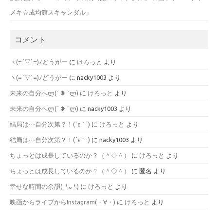
メキ☆成均館スキャンダル」
コメント
ヽ(=´▽`=)ﾉどうがー
に
けろっと
より
ヽ(=´▽`=)ﾉどうがー
に
nacky1003
より
未来の自分へლ⁠(⁠´⁠ ⁠❥⁠ ⁠`⁠ლ⁠)
に
けろっと
より
未来の自分へლ⁠(⁠´⁠ ⁠❥⁠ ⁠`⁠ლ⁠)
に
nacky1003
より
結局は⋯自分次第？！(´ε｀ )
に
けろっと
より
結局は⋯自分次第？！(´ε｀ )
に
nacky1003
より
ちょっとは成長しているのか？（＾◇＾）
に
けろっと
より
ちょっとは成長しているのか？（＾◇＾）
に
匿名
より
幸せな時間の余韻(⁠.⁠ ⁠❛⁠ ⁠ᴗ⁠ ⁠❛⁠.⁠)
に
けろっと
より
映画からライブからInstagram(⁠・⁠∀⁠・⁠)
に
けろっと
より