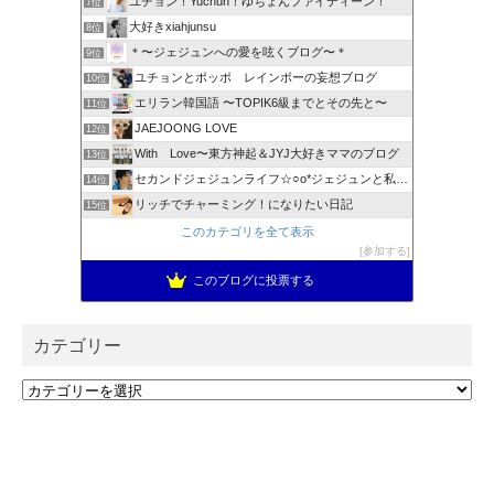
ユチョン！Yuchun！ゆちょんファイティーン！
7位
大好きxiahjunsu
8位
＊〜ジェジュンへの愛を呟くブログ〜＊
9位
ユチョンとポッポ レインボーの妄想ブログ
10位
エリラン韓国語 〜TOPIK6級までとその先と〜
11位
JAEJOONG LOVE
12位
With Love〜東方神起＆JYJ大好きママのブログ
13位
セカンドジェジュンライフ☆○o*ジェジュンと私 * o○☆
14位
リッチでチャーミング！になりたい日記
15位
このカテゴリを全て表示
参加する
このブログに投票する
カテゴリー
カ
テ
ゴ
検索
リ
ー
検