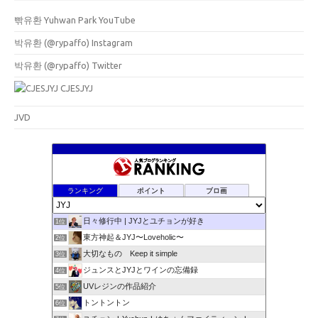
빢유환 Yuhwan Park YouTube
박유환 (@rypaffo) Instagram
박유환 (@rypaffo) Twitter
CJESJYJ
JVD
ランキング
ポイント
ブロ画
日々修行中 | JYJとユチョンが好き
1位
東方神起＆JYJ〜Loveholic〜
2位
大切なもの Keep it simple
3位
ジュンスとJYJとワインの忘備録
4位
UVレジンの作品紹介
5位
トントントン
6位