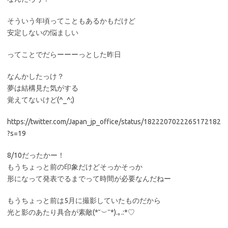
そういう年頃ってこともあるかもだけど
安定しないの悩ましい
ってことでだらーーーっとした昨日
なんかしたっけ？
夢は結構見た気がする
覚えてないけど(^_^;)
https://twitter.com/Japan_jp_office/status/1822207022265172182
?s=19
8/10だったかー！
もうちょっと前の印象だけどそっかそっか
形になって発表でるまでって時間が必要なんだねー
もうちょっと前は5月に撮影していたものだから
光と影のあたり具合が素敵(*˘︶˘*).｡.:*♡