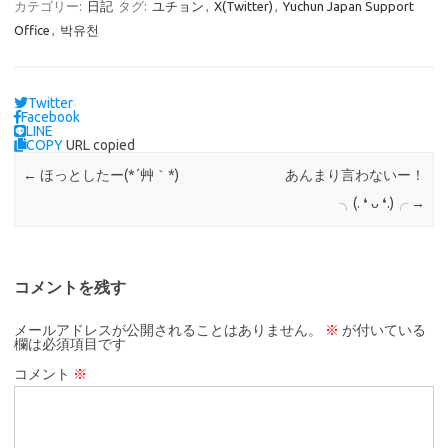
カテゴリー:
日記
タグ:
ユチョン
,
X(Twitter)
,
Yuchun Japan Support
Office
,
박유천
Twitter
Facebook
LINE
COPY
URL copied
←
ほっとしたー(*´艸｀*)
あんまり言わないー！
╮⁠(⁠.⁠ ⁠❛⁠ ⁠ᴗ⁠ ⁠❛⁠.⁠)⁠╭
→
コメントを残す
メールアドレスが公開されることはありません。
※
が付いている
欄は必須項目です
コメント
※