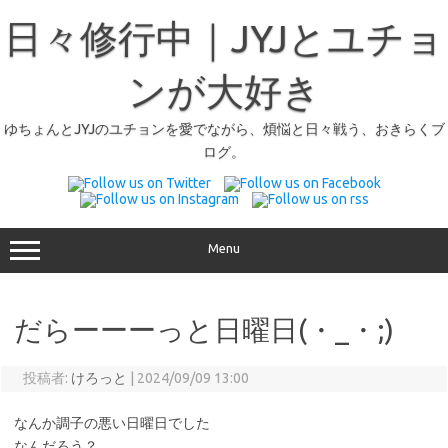
日々修行中｜JYJとユチョ
ンが大好き
ゆちょんとJYJのユチョンを愛でながら、煩悩と日々戦う、おきらくブ
ログ。
Menu
だらーーーっと日曜日(⁠・⁠_⁠・⁠;⁠)
投稿者:
けろっと
|
2024/09/09 13:00
なんか調子の悪い日曜日でした
なんだろう？