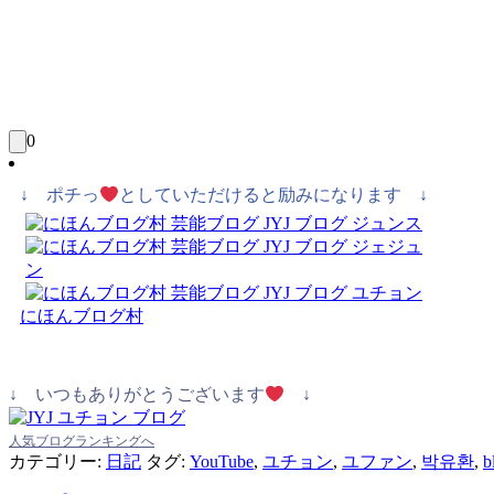
0
↓ ポチっ
としていただけると励みになります ↓
にほんブログ村
↓ いつもありがとうございます
↓
人気ブログランキングへ
カテゴリー:
日記
タグ:
YouTube
,
ユチョン
,
ユファン
,
박유환
,
b