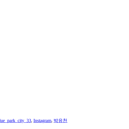
lue_park_city_33
,
Instagram
,
박유천