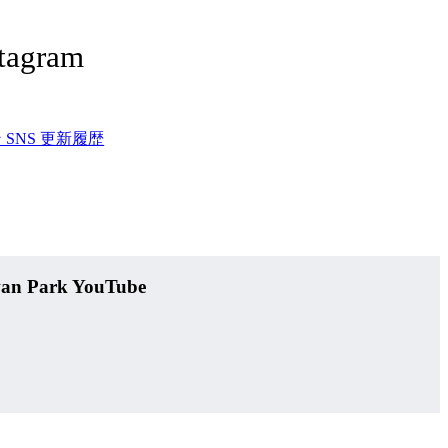
stagram
SNS 更新履歴
n Park YouTube