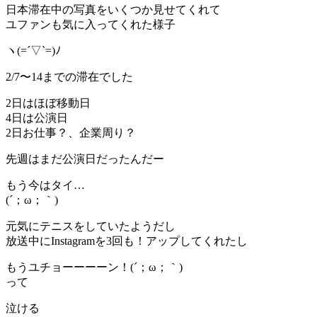
日本滞在中の写真をいくつか見せてくれて
ユファンも気に入ってくれた様子
ヽ(=´▽`=)ﾉ
2/7〜14までの滞在でした
2日はほぼ移動日
4日は公演日
2日お仕事？、企業周り？
先週はまだ公演日だったんだー
もう今はタイ…
(´；ω；｀)
元気にテニスをしていたようだし
放送中にInstagramを3回も！アップしてくれたし
もうユチョーーーーン！(´；ω；｀)
って
泣ける