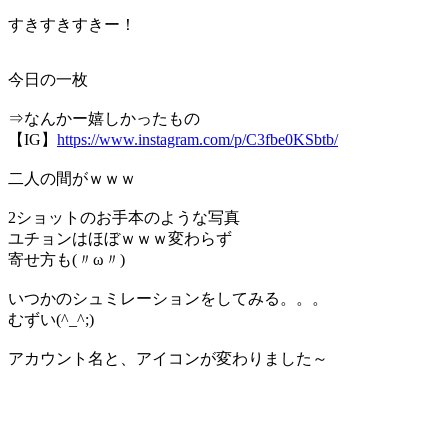
すきすきすきー！
今日の一枚
⇒なんかー嬉しかったもの
【IG】
https://www.instagram.com/p/C3fbe0KSbtb/
二人の間がｗｗｗ
2ショットのお手本のような写真
ユチョンはほぼｗｗｗ変わらず
寄せ方も(〃ω〃)
いつかのシュミレーションをしてみる。。。
むずい(^_^;)
アカウント名と、アイコンが変わりました～