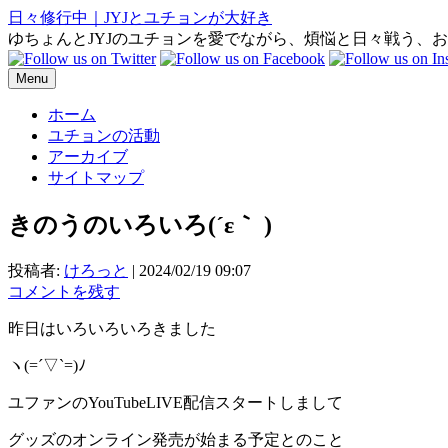
日々修行中｜JYJとユチョンが大好き
ゆちょんとJYJのユチョンを愛でながら、煩悩と日々戦う、
Menu
ホーム
ユチョンの活動
アーカイブ
サイトマップ
きのうのいろいろ(⁠´⁠ε⁠｀⁠ ⁠)
投稿者:
けろっと
|
2024/02/19 09:07
コメントを残す
昨日はいろいろいろきました
ヽ(=´▽`=)ﾉ
ユファンのYouTubeLIVE配信スタートしまして
グッズのオンライン発売が始まる予定とのこと