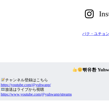
In
パク・ユチョン 
빢유환 Yuhwa
チャンネル登録はこちら
https://youtube.com/@yuhwanp/
放送はライブから視聴
https://www.youtube.com/@yuhwanp/streams