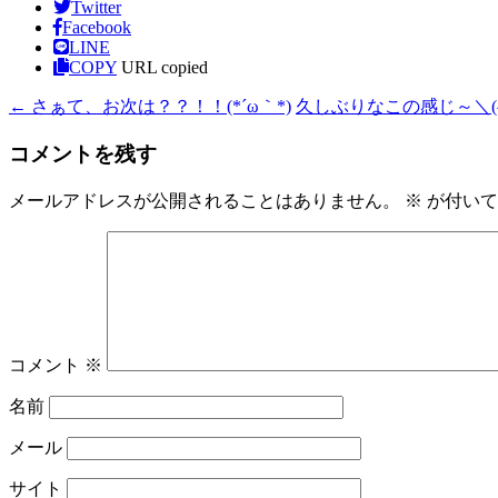
Twitter
Facebook
LINE
COPY
URL copied
←
さぁて、お次は？？！！(*´ω｀*)
久しぶりなこの感じ～＼(^
コメントを残す
メールアドレスが公開されることはありません。
※
が付いて
コメント
※
名前
メール
サイト