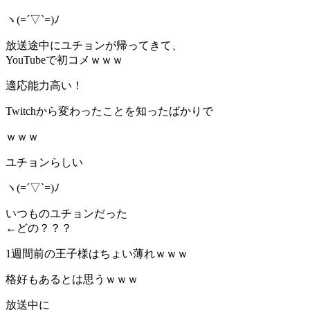
ヽ(=´▽`=)ﾉ
放送途中にユチョンが帰ってきて、
YouTubeで初コメｗｗｗ
適応能力高い！
Twitchから変わったことを知ったばかりで
ｗｗｗ
ユチョンらしい
ヽ(=´▽`=)ﾉ
いつものユチョンだった
←どの？？？
1週間前の王子様はちょい薄れｗｗｗ
格好もあるとは思うｗｗｗ
放送中に