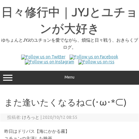
日々修行中｜JYJとユチョ
ンが大好き
ゆちょんとJYJのユチョンを愛でながら、煩悩と日々戦う、おきらくブ
ログ。
Menu
また逢いたくなるね⊂(･ω･*⊂)
投稿者:
けろっと
|
2020/10/12 08:55
昨日はドリパス【海にかかる霧】
ユチョンの主演した映画