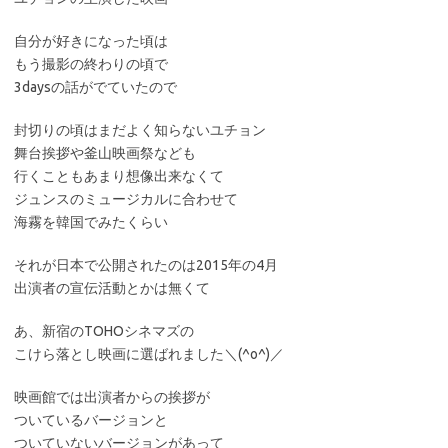
自分が好きになった頃は
もう撮影の終わりの頃で
3daysの話がでていたので
封切りの頃はまだよく知らないユチョン
舞台挨拶や釜山映画祭なども
行くこともあまり想像出来なくて
ジュンスのミュージカルに合わせて
海霧を韓国でみたくらい
それが日本で公開されたのは2015年の4月
出演者の宣伝活動とかは無くて
あ、新宿のTOHOシネマズの
こけら落とし映画に選ばれました＼(^o^)／
映画館では出演者からの挨拶が
ついているバージョンと
ついていないバージョンがあって