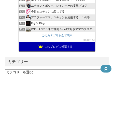
10位
ユチョンとポッポ レインボーの妄想ブログ
11位
今日もユチョンに恋してる！
12位
アラフォーママ、ユチョンを応援する！！の巻
13位
Kaju's Blog
14位
With Love〜東方神起＆JYJ大好きママのブログ
15位
このカテゴリを全て表示
参加する
このブログに投票する
カテゴリー
カ
テ
ゴ
検索
リ
ー
検
索: