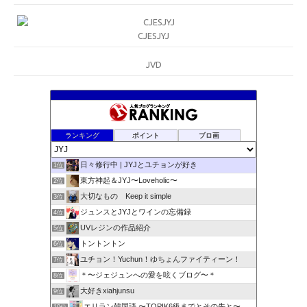
CJESJYJ
JVD
ランキング
ポイント
ブロ画
日々修行中 | JYJとユチョンが好き
1位
東方神起＆JYJ〜Loveholic〜
2位
大切なもの Keep it simple
3位
ジュンスとJYJとワインの忘備録
4位
UVレジンの作品紹介
5位
トントントン
6位
ユチョン！Yuchun！ゆちょんファイティーン！
7位
＊〜ジェジュンへの愛を呟くブログ〜＊
8位
大好きxiahjunsu
9位
エリラン韓国語 〜TOPIK6級までとその先と〜