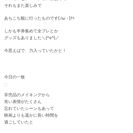
それもまた楽しみで
あちこち観に行ったものです(
ﾉω・
)ﾃﾍ
しかも半券集めて全プレとか
グッズもありました＼(^o^)／
今思えばで、力入っていたかと！
今日の一枚
非売品のメイキングから
良い表情がたくさん
忘れていたシーンもあって
映画よりも遥かに長い時間を
過ごしていたと