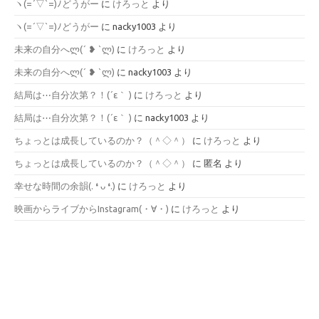
ヽ(=´▽`=)ﾉどうがー
に
けろっと
より
ヽ(=´▽`=)ﾉどうがー
に
nacky1003
より
未来の自分へლ⁠(⁠´⁠ ⁠❥⁠ ⁠`⁠ლ⁠)
に
けろっと
より
未来の自分へლ⁠(⁠´⁠ ⁠❥⁠ ⁠`⁠ლ⁠)
に
nacky1003
より
結局は⋯自分次第？！(´ε｀ )
に
けろっと
より
結局は⋯自分次第？！(´ε｀ )
に
nacky1003
より
ちょっとは成長しているのか？（＾◇＾）
に
けろっと
より
ちょっとは成長しているのか？（＾◇＾）
に
匿名
より
幸せな時間の余韻(⁠.⁠ ⁠❛⁠ ⁠ᴗ⁠ ⁠❛⁠.⁠)
に
けろっと
より
映画からライブからInstagram(⁠・⁠∀⁠・⁠)
に
けろっと
より