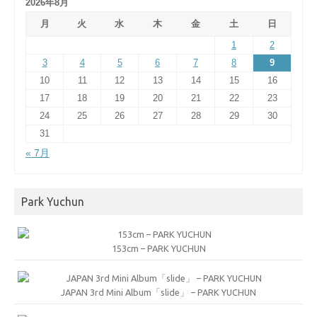
2026年8月
月
火
水
木
金
土
日
1
2
3
4
5
6
7
8
9
10
11
12
13
14
15
16
17
18
19
20
21
22
23
24
25
26
27
28
29
30
31
« 7月
Park Yuchun
153cm – PARK YUCHUN
JAPAN 3rd Mini Album「slide」 – PARK YUCHUN