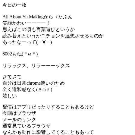
今日の一枚
All About Yu Makingから（たぶん
笑顔かわいーーーー！
思えばこの頃も言葉遊びというか
読み替えというかユチョンを連想させるものが
あったなーって(・∀・)
6002もね(〃ω〃)
リラックス、リラーーーックス
さてさて
自分は日常chrome使いのため
全く違和感なく(〃ω〃)
嬉しい
配信はアプリだったりすることもあるけど
今回はブラウザ
メールのリンク
通常見ているブラウザ
なんかも動作に影響してくることもあって