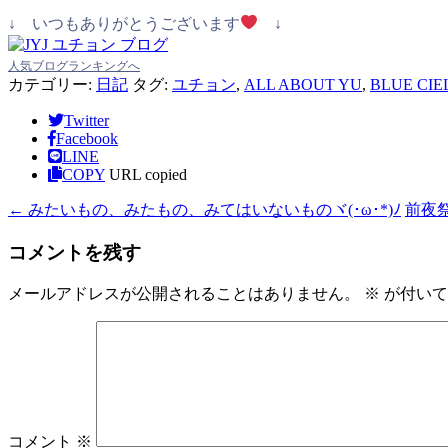
↓ いつもありがとうございます
↓
人気ブログランキングへ
カテゴリー:
日記
タグ:
ユチョン
,
ALL ABOUT YU
,
BLUE CIE
Twitter
Facebook
LINE
COPY
URL copied
←
みたいもの、みたもの、みてはいないものヾ(･ω･*)ﾉ
前夜祭
コメントを残す
メールアドレスが公開されることはありません。
※
が付いて
コメント
※