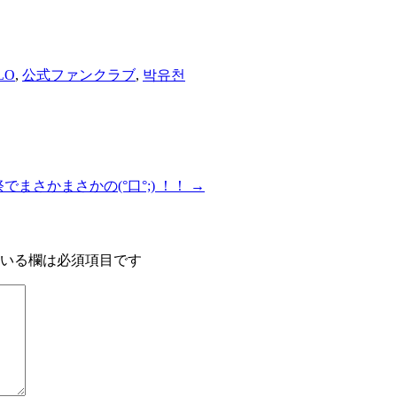
LO
,
公式ファンクラブ
,
박유천
でまさかまさかの(°口°;) ！！
→
いる欄は必須項目です