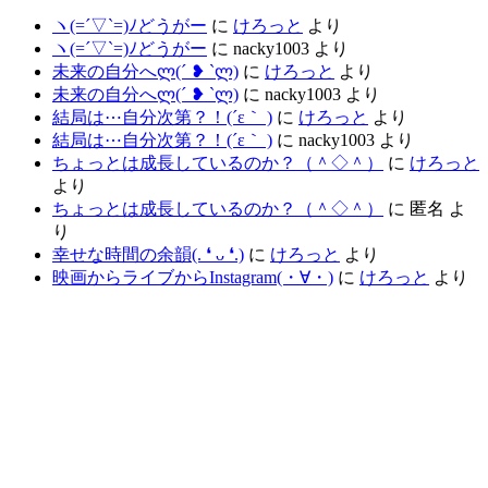
ヽ(=´▽`=)ﾉどうがー
に
けろっと
より
ヽ(=´▽`=)ﾉどうがー
に
nacky1003
より
未来の自分へლ⁠(⁠´⁠ ⁠❥⁠ ⁠`⁠ლ⁠)
に
けろっと
より
未来の自分へლ⁠(⁠´⁠ ⁠❥⁠ ⁠`⁠ლ⁠)
に
nacky1003
より
結局は⋯自分次第？！(´ε｀ )
に
けろっと
より
結局は⋯自分次第？！(´ε｀ )
に
nacky1003
より
ちょっとは成長しているのか？（＾◇＾）
に
けろっと
より
ちょっとは成長しているのか？（＾◇＾）
に
匿名
よ
り
幸せな時間の余韻(⁠.⁠ ⁠❛⁠ ⁠ᴗ⁠ ⁠❛⁠.⁠)
に
けろっと
より
映画からライブからInstagram(⁠・⁠∀⁠・⁠)
に
けろっと
より