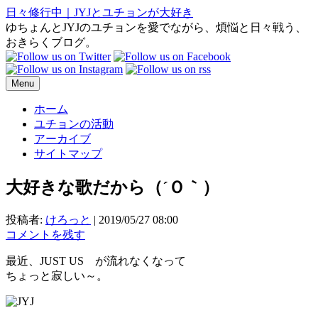
日々修行中｜JYJとユチョンが大好き
ゆちょんとJYJのユチョンを愛でながら、煩悩と日々戦う、
おきらくブログ。
Menu
ホーム
ユチョンの活動
アーカイブ
サイトマップ
大好きな歌だから（´Ｏ｀）
投稿者:
けろっと
|
2019/05/27 08:00
コメントを残す
最近、JUST US が流れなくなって
ちょっと寂しい～。