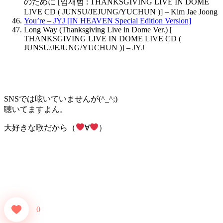
のために [임재범 : THANKSGIVING LIVE IN DOME
LIVE CD ( JUNSU/JEJUNG/YUCHUN )] – Kim Jae Joong
You’re – JYJ [IN HEAVEN Special Edition Version]
Long Way (Thanksgiving Live in Dome Ver.) [
THANKSGIVING LIVE IN DOME LIVE CD (
JUNSU/JEJUNG/YUCHUN )] – JYJ
SNSでは呟いていませんが(^_^;)
聴いてますよん。
大好きな歌だから（
∀
）
0