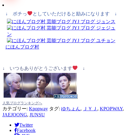
↓ ポチっ
としていただけると励みになります ↓
にほんブログ村
↓ いつもありがとうございます
↓
人気ブログランキングへ
カテゴリー:
Kpopway
タグ:
ゆちょん
,
ＪＹＪ
,
KPOPWAY
,
JAEJOONG
,
JUNSU
Twitter
Facebook