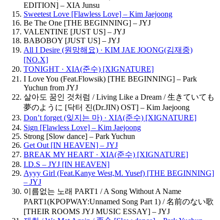
EDITION] – XIA Junsu
Sweetest Love [Flawless Love] – Kim Jaejoong
Be The One [THE BEGINNING] – JYJ
VALENTINE [JUST US] – JYJ
BABOBOY [JUST US] – JYJ
All I Desire (원망해요) · KIM JAE JOONG(김재중)
[NO.X]
TONIGHT · XIA(준수) [XIGNATURE]
I Love You (Feat.Flowsik) [THE BEGINNING] – Park
Yuchun from JYJ
살아도 꿈인 것처럼 / Living Like a Dream / 生きていても
夢のように [닥터 진(Dr.JIN) OST] – Kim Jaejoong
Don’t forget (잊지는 마) · XIA(준수) [XIGNATURE]
Sign [Flawless Love] – Kim Jaejoong
Strong [Slow dance] – Park Yuchun
Get Out [IN HEAVEN] – JYJ
BREAK MY HEART · XIA(준수) [XIGNATURE]
I.D.S – JYJ [IN HEAVEN]
Ayyy Girl (Feat.Kanye West,M. Yusef) [THE BEGINNING]
– JYJ
이름없는 노래 PART1 / A Song Without A Name
PART1(KPOPWAY:Unnamed Song Part 1) / 名前のない歌
[THEIR ROOMS JYJ MUSIC ESSAY] – JYJ