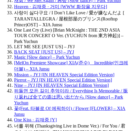
재회 / We Met Again / 再会 [Slow dance] – Park Yuchun
Heaven · 김재중 · 거미 [WWW 화장을 지우다]
사랑이 싫다구요 / I Don’t Like Love / 愛が嫌なんだよ [
TARANTALLEGRA / 屋根部屋のプリンス(Rooftop
Prince)OST] – XIA Junsu
One Last Cry (Live) [Brian McKnight : THE 2ND ASIA
TOUR CONCERT O Ver. (YUCHUN from 東方神起)] –
Park Yuchun
LET ME SEE [JUST US] – JYJ
BACK SEAT [JUST US] – JYJ
Magic [Slow dance] – Park Yuchun
[MelOn Premiere Showcase] XIA(준수) _ Incredible(인크레
더블) – XIA Junsu
Mission – JYJ [IN HEAVEN Special Edition Version]
Pierrot – JYJ [IN HEAVEN Special Edition Version]
Nine – JYJ [IN HEAVEN Special Edition Version]
뒤돌면 모든 길이 추억이라 / Everything Is Memorable / 振
り返れば全ての道は思い出だから [Slow dance] – Park
Yuchun
꽃(Feat. 타블로 Of 에픽하이) / Flower [FLOWER] – XIA
Junsu
One Kiss · 김재중 [Y]
너를 위해 (Thanksgiving Live in Dome Ver.) / For You / 君