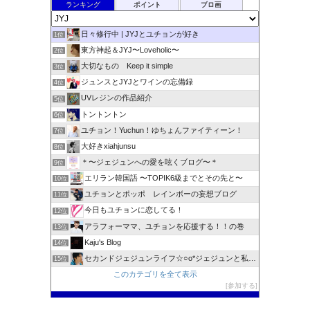
ランキング
ポイント
ブロ画
日々修行中 | JYJとユチョンが好き
1位
東方神起＆JYJ〜Loveholic〜
2位
大切なもの Keep it simple
3位
ジュンスとJYJとワインの忘備録
4位
UVレジンの作品紹介
5位
トントントン
6位
ユチョン！Yuchun！ゆちょんファイティーン！
7位
大好きxiahjunsu
8位
＊〜ジェジュンへの愛を呟くブログ〜＊
9位
エリラン韓国語 〜TOPIK6級までとその先と〜
10位
ユチョンとポッポ レインボーの妄想ブログ
11位
今日もユチョンに恋してる！
12位
アラフォーママ、ユチョンを応援する！！の巻
13位
Kaju's Blog
14位
セカンドジェジュンライフ☆○o*ジェジュンと私 * o○☆
15位
このカテゴリを全て表示
参加する
このブログに投票する