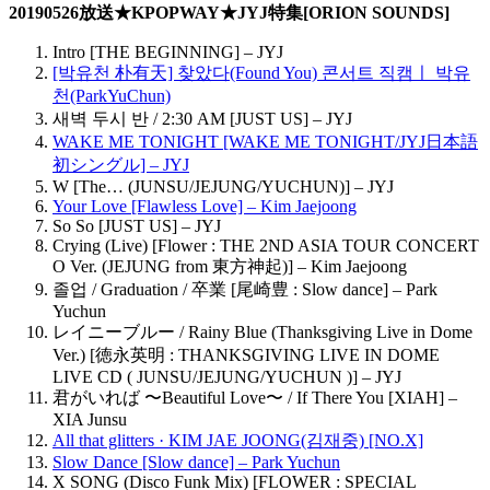
20190526放送★KPOPWAY★JYJ特集[ORION SOUNDS]
Intro [THE BEGINNING] – JYJ
[박유천 朴有天] 찾았다(Found You) 콘서트 직캠ㅣ 박유
천(ParkYuChun)
새벽 두시 반 / 2:30 AM [JUST US] – JYJ
WAKE ME TONIGHT [WAKE ME TONIGHT/JYJ日本語
初シングル] – JYJ
W [The… (JUNSU/JEJUNG/YUCHUN)] – JYJ
Your Love [Flawless Love] – Kim Jaejoong
So So [JUST US] – JYJ
Crying (Live) [Flower : THE 2ND ASIA TOUR CONCERT
O Ver. (JEJUNG from 東方神起)] – Kim Jaejoong
졸업 / Graduation / 卒業 [尾崎豊 : Slow dance] – Park
Yuchun
レイニーブルー / Rainy Blue (Thanksgiving Live in Dome
Ver.) [徳永英明 : THANKSGIVING LIVE IN DOME
LIVE CD ( JUNSU/JEJUNG/YUCHUN )] – JYJ
君がいれば 〜Beautiful Love〜 / If There You [XIAH] –
XIA Junsu
All that glitters · KIM JAE JOONG(김재중) [NO.X]
Slow Dance [Slow dance] – Park Yuchun
X SONG (Disco Funk Mix) [FLOWER : SPECIAL