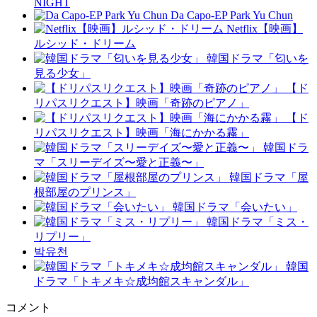
NIGHT
Da Capo-EP Park Yu Chun
Netflix【映画】
ルシッド・ドリーム
韓国ドラマ「匂いを
見る少女」
【ド
リパスリクエスト】映画「奇跡のピアノ」
【ド
リパスリクエスト】映画「海にかかる霧」
韓国ドラ
マ「スリーデイズ〜愛と正義〜」
韓国ドラマ「屋
根部屋のプリンス」
韓国ドラマ「会いたい」
韓国ドラマ「ミス・
リプリー」
박유천
韓国
ドラマ「トキメキ☆成均館スキャンダル」
コメント