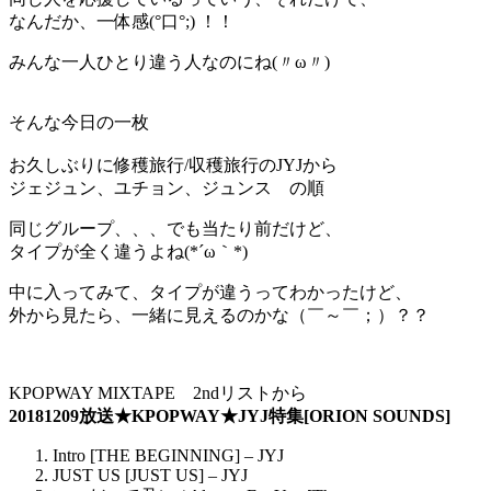
なんだか、一体感(°口°;) ！！
みんな一人ひとり違う人なのにね(〃ω〃)
そんな今日の一枚
お久しぶりに修穫旅行/収穫旅行のJYJから
ジェジュン、ユチョン、ジュンス の順
同じグループ、、、でも当たり前だけど、
タイプが全く違うよね(*´ω｀*)
中に入ってみて、タイプが違うってわかったけど、
外から見たら、一緒に見えるのかな（￣～￣；）？？
KPOPWAY MIXTAPE 2ndリストから
20181209放送★KPOPWAY★JYJ特集[ORION SOUNDS]
Intro [THE BEGINNING] – JYJ
JUST US [JUST US] – JYJ