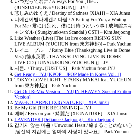
いつだって君に / Always For You [The…
(JUNSU/JEJUNG/YUCHUN)] – JYJ
悲しみのゆくえ / Destiny of Sadness [XIAH] – XIA Junsu
너에겐이별나에겐기다림 / A Parting For You, a Waiting
For Me / 君には別れ、僕には待つという事 [ 成均館スキ
ャンダル ( Sungkyunkwan Scandal ) OST] – Kim Jaejoong
Like Weather (Live) [The 1st live concert RISING SUN
LIVE ALBUM (YUCHUN from 東方神起)] – Park Yuchun
レイニーブルー / Rainy Blue (Thanksgiving Live in Dome
Ver.) [徳永英明 : THANKSGIVING LIVE IN DOME
LIVE CD ( JUNSU/JEJUNG/YUCHUN )] – JYJ
서른.. / Thirty.. [JUST US] – Park Yuchun from JYJ
Get Ready · JYJ [KPOP – JPOP Made In Korea Vol. 1]
TOKYO LOVELIGHT [STARS ( MAKAI feat. YUCHUN
from 東方神起)] – Park Yuchun
Get Out ReMix Version – JYJ [IN HEAVEN Special Edition
Version]
MAGIC CARPET [XIGNATURE] – XIA Junsu
Be My Girl [THE BEGINNING] – JYJ
예뻐 / Eyes on you / 綺麗だ [XIGNATURE] – XIA Junsu
LAVENDER [Defiance / Jaejoong] – Kim Jaejoong
감기지 않는 마음 / Unwound Heart / 絡まることのない心
[당신의 지갑에는 얼마의 사랑이 있나요] – Park Yuchun