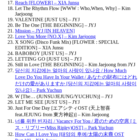
Reach [FLOWER] – XIA Junsu
Let The Rhythm Flow [WWW : Who,When, Why] – Kim
Jaejoong
VALENTINE [JUST US] – JYJ
Be The One [THE BEGINNING] – JYJ
Mission – JYJ [IN HEAVEN]
Love You More [NO.X] – Kim Jaejoong
X SONG (Disco Funk Mix) [FLOWER : SPECIAL
EDITION] – XIA Junsu
BABOBOY [JUST US] – JYJ
LETTING GO [JUST US] – JYJ
Still in Love [THE BEGINNING] – Kim Jaejoong from JYJ
당신의 지갑에는 얼마의 사랑이 있나요 / How Much
Love Do You Have In Your Wallet / あなたの財布にはどれ
だけの愛がありますか [당신의 지갑에는 얼마의 사랑이
있나요] – Park Yuchun
W [The… (JUNSU/JEJUNG/YUCHUN)] – JYJ
LET ME SEE [JUST US] – JYJ
Just For One Day [エアシティOST (天上智喜
feat.JEJUNG from 東方神起)] – Kim Jaejoong
너를 위한 빈자리 / Vacancy For You / 君のための空席 [ミ
ス・リプリー(Miss Ripley)OST] – Park Yuchun
How Can I Love You [태양의 후예/太陽の末裔 OST