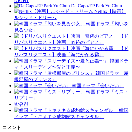
NIGHT
Da Capo-EP Park Yu Chun
Netflix【映画】
ルシッド・ドリーム
韓国ドラマ「匂いを
見る少女」
【ド
リパスリクエスト】映画「奇跡のピアノ」
【ド
リパスリクエスト】映画「海にかかる霧」
韓国ドラ
マ「スリーデイズ〜愛と正義〜」
韓国ドラマ「屋
根部屋のプリンス」
韓国ドラマ「会いたい」
韓国ドラマ「ミス・
リプリー」
박유천
韓国
ドラマ「トキメキ☆成均館スキャンダル」
コメント