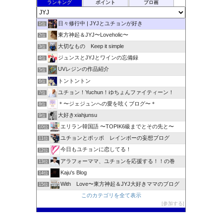
ランキング
ポイント
ブロ画
日々修行中 | JYJとユチョンが好き
1位
東方神起＆JYJ〜Loveholic〜
2位
大切なもの Keep it simple
3位
ジュンスとJYJとワインの忘備録
4位
UVレジンの作品紹介
5位
トントントン
6位
ユチョン！Yuchun！ゆちょんファイティーン！
7位
＊〜ジェジュンへの愛を呟くブログ〜＊
8位
大好きxiahjunsu
9位
エリラン韓国語 〜TOPIK6級までとその先と〜
10位
ユチョンとポッポ レインボーの妄想ブログ
11位
今日もユチョンに恋してる！
12位
アラフォーママ、ユチョンを応援する！！の巻
13位
Kaju's Blog
14位
With Love〜東方神起＆JYJ大好きママのブログ
15位
このカテゴリを全て表示
参加する
このブログに投票する