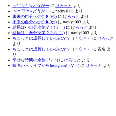
ヽ(=´▽`=)ﾉどうがー
に
けろっと
より
ヽ(=´▽`=)ﾉどうがー
に
nacky1003
より
未来の自分へლ⁠(⁠´⁠ ⁠❥⁠ ⁠`⁠ლ⁠)
に
けろっと
より
未来の自分へლ⁠(⁠´⁠ ⁠❥⁠ ⁠`⁠ლ⁠)
に
nacky1003
より
結局は⋯自分次第？！(´ε｀ )
に
けろっと
より
結局は⋯自分次第？！(´ε｀ )
に
nacky1003
より
ちょっとは成長しているのか？（＾◇＾）
に
けろっと
より
ちょっとは成長しているのか？（＾◇＾）
に
匿名
よ
り
幸せな時間の余韻(⁠.⁠ ⁠❛⁠ ⁠ᴗ⁠ ⁠❛⁠.⁠)
に
けろっと
より
映画からライブからInstagram(⁠・⁠∀⁠・⁠)
に
けろっと
より