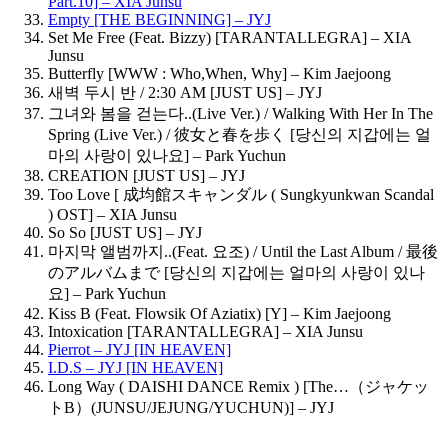
Part.10] – XIA Junsu
Empty [THE BEGINNING] – JYJ
Set Me Free (Feat. Bizzy) [TARANTALLEGRA] – XIA
Junsu
Butterfly [WWW : Who,When, Why] – Kim Jaejoong
새벽 두시 반 / 2:30 AM [JUST US] – JYJ
그녀와 봄을 걷는다..(Live Ver.) / Walking With Her In The
Spring (Live Ver.) / 彼女と春を歩く [당신의 지갑에는 얼
마의 사랑이 있나요] – Park Yuchun
CREATION [JUST US] – JYJ
Too Love [ 成均館スキャンダル ( Sungkyunkwan Scandal
) OST] – XIA Junsu
So So [JUST US] – JYJ
마지막 앨범까지..(Feat. 요조) / Until the Last Album / 最後
のアルバムまで [당신의 지갑에는 얼마의 사랑이 있나
요] – Park Yuchun
Kiss B (Feat. Flowsik Of Aziatix) [Y] – Kim Jaejoong
Intoxication [TARANTALLEGRA] – XIA Junsu
Pierrot – JYJ [IN HEAVEN]
I.D.S – JYJ [IN HEAVEN]
Long Way ( DAISHI DANCE Remix ) [The…（ジャケッ
トB）(JUNSU/JEJUNG/YUCHUN)] – JYJ