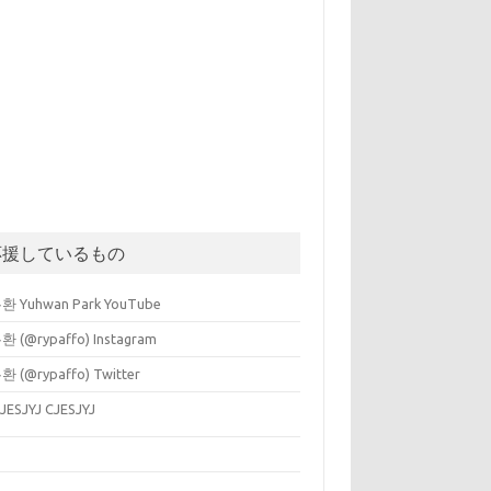
応援しているもの
 Yuhwan Park YouTube
 (@rypaffo) Instagram
 (@rypaffo) Twitter
CJESJYJ