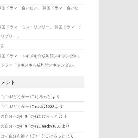
韓国ドラマ「会いた
」
韓国ドラマ「ミ
・リプリー」
유천
国ドラマ「トキメキ☆成均館スキャンダル」
コメント
=´▽`=)ﾉどうがー
に
けろっと
より
=´▽`=)ﾉどうがー
に
nacky1003
より
自分へლ⁠(⁠´⁠ ⁠❥⁠ ⁠`⁠ლ⁠)
に
けろっと
より
自分へლ⁠(⁠´⁠ ⁠❥⁠ ⁠`⁠ლ⁠)
に
nacky1003
より
は⋯自分次第？！(´ε｀ )
に
けろっと
より