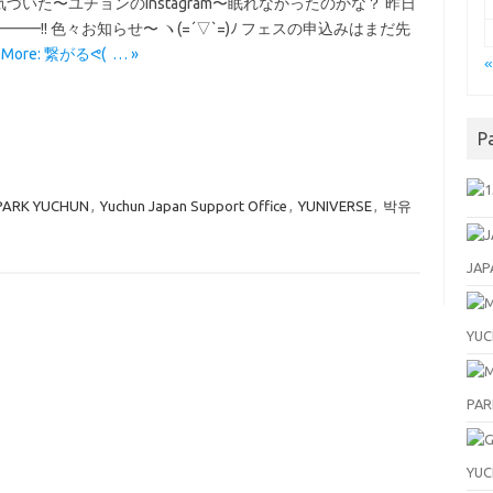
づいた〜ユチョンのInstagram〜眠れなかったのかな？ 昨日
━━!! 色々お知らせ〜 ヽ(=´▽`=)ﾉ フェスの申込みはまだ先
More: 繋がるᕙ⁠(⁠ ⁠ … »
P
PARK YUCHUN
,
Yuchun Japan Support Office
,
YUNIVERSE
,
박유
JAP
YUC
PAR
YU