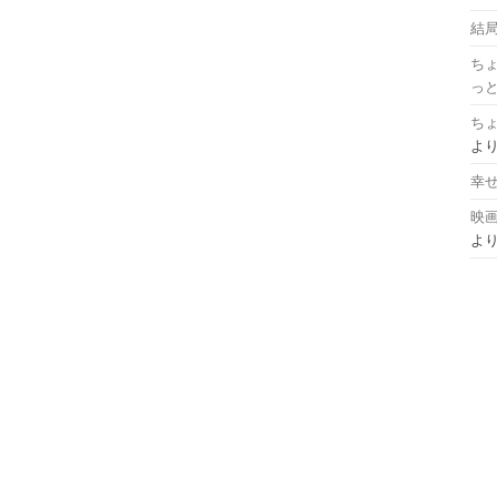
結局
ち
っ
ち
よ
幸せな時
映画
よ