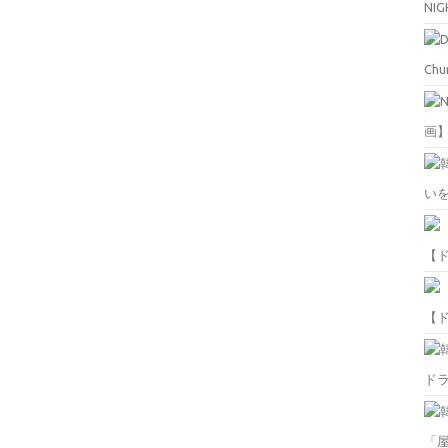
NIG
Chu
画
い
【
【
ド
「