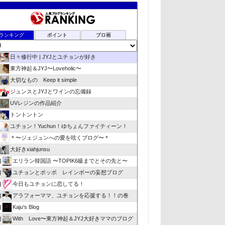
ランキング
ポイント
ブロ画
日々修行中 | JYJとユチョンが好き
東方神起＆JYJ〜Loveholic〜
大切なもの Keep it simple
ジュンスとJYJとワインの忘備録
UVレジンの作品紹介
トントントン
ユチョン！Yuchun！ゆちょんファイティーン！
＊〜ジェジュンへの愛を呟くブログ〜＊
大好きxiahjunsu
エリラン韓国語 〜TOPIK6級までとその先と〜
位
ユチョンとポッポ レインボーの妄想ブログ
位
今日もユチョンに恋してる！
位
アラフォーママ、ユチョンを応援する！！の巻
位
Kaju's Blog
位
With Love〜東方神起＆JYJ大好きママのブログ
位