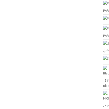
PAR
PAR
な
【ド
Bla
パク