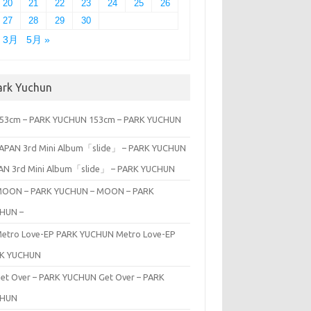
20
21
22
23
24
25
26
27
28
29
30
« 3月
5月 »
ark Yuchun
153cm – PARK YUCHUN
AN 3rd Mini Album「slide」 – PARK YUCHUN
MOON – PARK
HUN –
Metro Love-EP
K YUCHUN
Get Over – PARK
CHUN