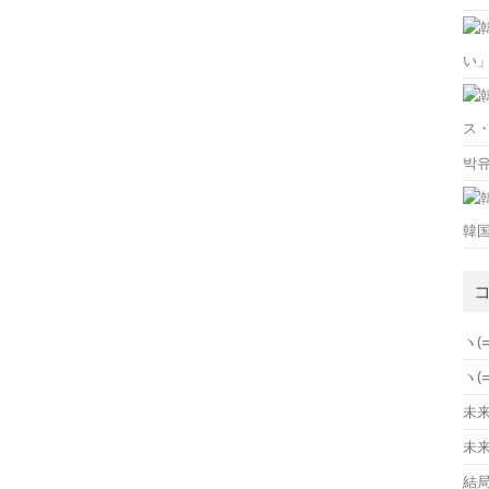
い
ス
박
韓
ヽ(
ヽ(
未来の
未来の
結局