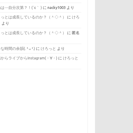
は⋯自分次第？！(´ε｀ )
に
nacky1003
より
ょっとは成長しているのか？（＾◇＾）
に
けろ
と
より
ょっとは成長しているのか？（＾◇＾）
に
匿名
り
間の余韻(⁠.⁠ ⁠❛⁠ ⁠ᴗ⁠ ⁠❛⁠.⁠)
に
けろっと
より
からライブからInstagram(⁠・⁠∀⁠・⁠)
に
けろっと
り