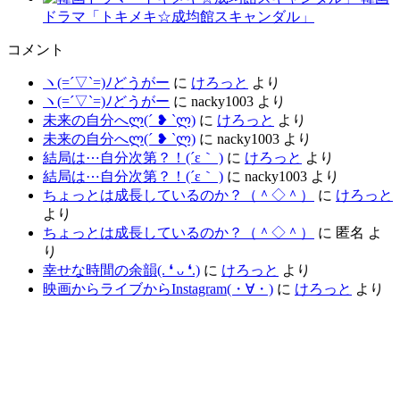
ドラマ「トキメキ☆成均館スキャンダル」
コメント
ヽ(=´▽`=)ﾉどうがー
に
けろっと
より
ヽ(=´▽`=)ﾉどうがー
に
nacky1003
より
未来の自分へლ⁠(⁠´⁠ ⁠❥⁠ ⁠`⁠ლ⁠)
に
けろっと
より
未来の自分へლ⁠(⁠´⁠ ⁠❥⁠ ⁠`⁠ლ⁠)
に
nacky1003
より
結局は⋯自分次第？！(´ε｀ )
に
けろっと
より
結局は⋯自分次第？！(´ε｀ )
に
nacky1003
より
ちょっとは成長しているのか？（＾◇＾）
に
けろっと
より
ちょっとは成長しているのか？（＾◇＾）
に
匿名
よ
り
幸せな時間の余韻(⁠.⁠ ⁠❛⁠ ⁠ᴗ⁠ ⁠❛⁠.⁠)
に
けろっと
より
映画からライブからInstagram(⁠・⁠∀⁠・⁠)
に
けろっと
より