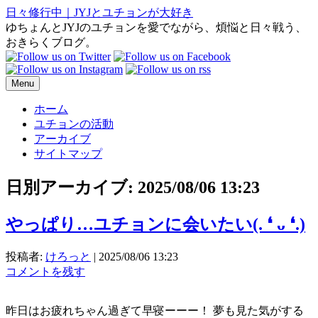
日々修行中｜JYJとユチョンが大好き
ゆちょんとJYJのユチョンを愛でながら、煩悩と日々戦う、
おきらくブログ。
Menu
ホーム
ユチョンの活動
アーカイブ
サイトマップ
日別アーカイブ:
2025/08/06 13:23
やっぱり…ユチョンに会いたい(⁠.⁠ ⁠❛⁠ ⁠ᴗ⁠ ⁠❛⁠.⁠)
投稿者:
けろっと
|
2025/08/06 13:23
コメントを残す
昨日はお疲れちゃん過ぎて早寝ーーー！ 夢も見た気がする