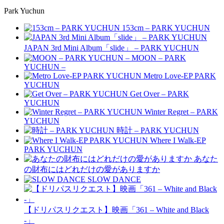
Park Yuchun
153cm – PARK YUCHUN
JAPAN 3rd Mini Album「slide」 – PARK YUCHUN
MOON – PARK
YUCHUN –
Metro Love-EP PARK
YUCHUN
Get Over – PARK
YUCHUN
Winter Regret – PARK
YUCHUN
時計 – PARK YUCHUN
Where I Walk-EP
PARK YUCHUN
あなた
の財布にはどれだけの愛がありますか
SLOW DANCE
【ドリパスリクエスト】映画「361 – White and Black
-」