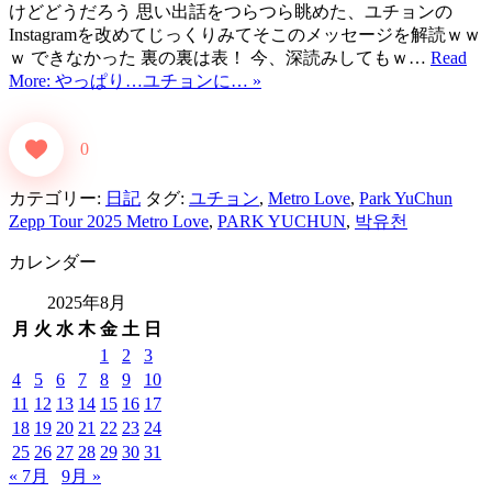
けどどうだろう 思い出話をつらつら眺めた、ユチョンの
Instagramを改めてじっくりみてそこのメッセージを解読ｗｗ
ｗ できなかった 裏の裏は表！ 今、深読みしてもｗ…
Read
More: やっぱり…ユチョンに… »
0
カテゴリー:
日記
タグ:
ユチョン
,
Metro Love
,
Park YuChun
Zepp Tour 2025 Metro Love
,
PARK YUCHUN
,
박유천
カレンダー
2025年8月
月
火
水
木
金
土
日
1
2
3
4
5
6
7
8
9
10
11
12
13
14
15
16
17
18
19
20
21
22
23
24
25
26
27
28
29
30
31
« 7月
9月 »