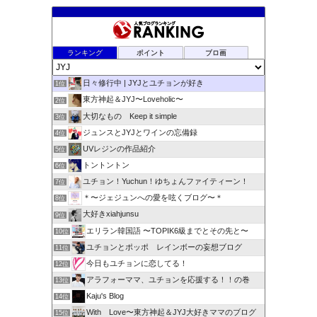
ランキング
ポイント
ブロ画
日々修行中 | JYJとユチョンが好き
1位
東方神起＆JYJ〜Loveholic〜
2位
大切なもの Keep it simple
3位
ジュンスとJYJとワインの忘備録
4位
UVレジンの作品紹介
5位
トントントン
6位
ユチョン！Yuchun！ゆちょんファイティーン！
7位
＊〜ジェジュンへの愛を呟くブログ〜＊
8位
大好きxiahjunsu
9位
エリラン韓国語 〜TOPIK6級までとその先と〜
10位
ユチョンとポッポ レインボーの妄想ブログ
11位
今日もユチョンに恋してる！
12位
アラフォーママ、ユチョンを応援する！！の巻
13位
Kaju's Blog
14位
With Love〜東方神起＆JYJ大好きママのブログ
15位