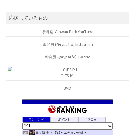
応援しているもの
빢유환 Yuhwan Park YouTube
박유환 (@rypaffo) Instagram
박유환 (@rypaffo) Twitter
CJESJYJ
JVD
ランキング
ポイント
ブロ画
日々修行中 | JYJとユチョンが好き
1位