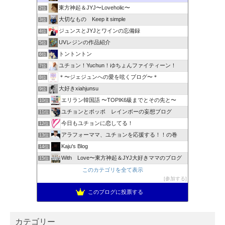
東方神起＆JYJ〜Loveholic〜
2位
大切なもの Keep it simple
3位
ジュンスとJYJとワインの忘備録
4位
UVレジンの作品紹介
5位
トントントン
6位
ユチョン！Yuchun！ゆちょんファイティーン！
7位
＊〜ジェジュンへの愛を呟くブログ〜＊
8位
大好きxiahjunsu
9位
エリラン韓国語 〜TOPIK6級までとその先と〜
10位
ユチョンとポッポ レインボーの妄想ブログ
11位
今日もユチョンに恋してる！
12位
アラフォーママ、ユチョンを応援する！！の巻
13位
Kaju's Blog
14位
With Love〜東方神起＆JYJ大好きママのブログ
15位
このカテゴリを全て表示
参加する
このブログに投票する
カテゴリー