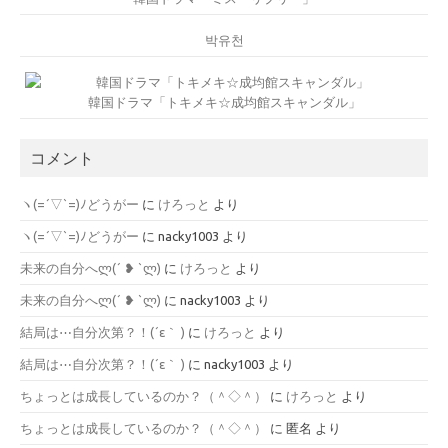
박유천
韓国ドラマ「トキメキ☆成均館スキャンダル」
コメント
ヽ(=´▽`=)ﾉどうがー
に
けろっと
より
ヽ(=´▽`=)ﾉどうがー
に
nacky1003
より
未来の自分へლ⁠(⁠´⁠ ⁠❥⁠ ⁠`⁠ლ⁠)
に
けろっと
より
未来の自分へლ⁠(⁠´⁠ ⁠❥⁠ ⁠`⁠ლ⁠)
に
nacky1003
より
結局は⋯自分次第？！(´ε｀ )
に
けろっと
より
結局は⋯自分次第？！(´ε｀ )
に
nacky1003
より
ちょっとは成長しているのか？（＾◇＾）
に
けろっと
より
ちょっとは成長しているのか？（＾◇＾）
に
匿名
より