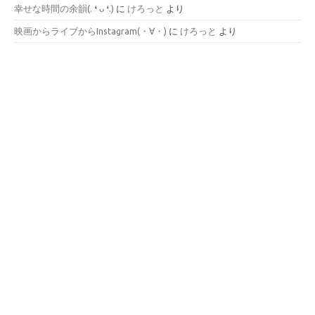
幸せな時間の余韻(⁠.⁠ ⁠❛⁠ ⁠ᴗ⁠ ⁠❛⁠.⁠)
に
けろっと
より
映画からライブからInstagram(⁠・⁠∀⁠・⁠)
に
けろっと
より