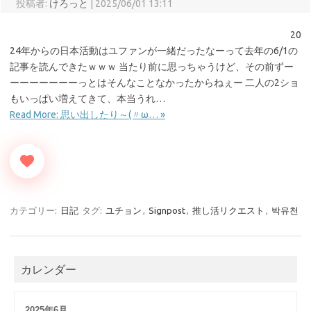
投稿者:
けろっと
|
2025/06/01 13:11
20
24年からの日本活動はユファンが一緒だったなーって去年の6/1の
記事を読んできたｗｗｗ 当たり前に思っちゃうけど、その前ずー
ーーーーーーーっとはそんなことなかったからねぇー 二人の2ショ
もいっぱい増えてきて、本当うれ…
Read More: 思い出したり～(〃ω… »
カテゴリー:
日記
タグ:
ユチョン
,
Signpost
,
推し活リクエスト
,
박유천
カレンダー
2025年6月