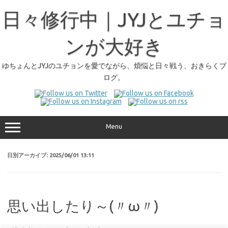
日々修行中｜JYJとユチョ
ンが大好き
ゆちょんとJYJのユチョンを愛でながら、煩悩と日々戦う、おきらくブ
ログ。
Menu
日別アーカイブ:
2025/06/01 13:11
思い出したり～(〃ω〃)