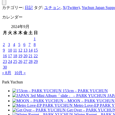
カテゴリー:
日記
タグ:
ユチョン
,
X(Twitter)
,
Yuchun Japan Suppo
カレンダー
2024年9月
月
火
水
木
金
土
日
1
2
3
4
5
6
7
8
9
10
11
12
13
14
15
16
17
18
19
20
21
22
23
24
25
26
27
28
29
30
« 8月
10月 »
Park Yuchun
153cm – PARK YUCHUN
JAP
MOON – PARK YUCHUN
Metro Love-EP PARK
Get Over – PARK YUCHU
Winter Regret – PAR