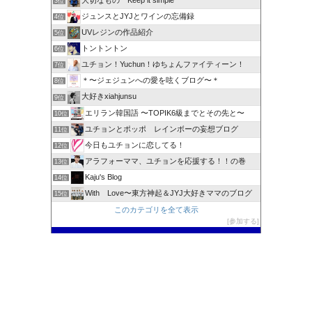
3位
ジュンスとJYJとワインの忘備録
4位
UVレジンの作品紹介
5位
トントントン
6位
ユチョン！Yuchun！ゆちょんファイティーン！
7位
＊〜ジェジュンへの愛を呟くブログ〜＊
8位
大好きxiahjunsu
9位
エリラン韓国語 〜TOPIK6級までとその先と〜
10位
ユチョンとポッポ レインボーの妄想ブログ
11位
今日もユチョンに恋してる！
12位
アラフォーママ、ユチョンを応援する！！の巻
13位
Kaju's Blog
14位
With Love〜東方神起＆JYJ大好きママのブログ
15位
このカテゴリを全て表示
参加する
このブログに投票する