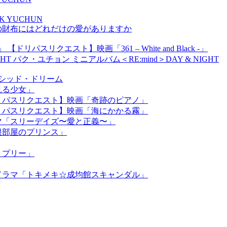
ARK YUCHUN
の財布にはどれだけの愛がありますか
【ドリパスリクエスト】映画「361 – White and Black -」
パク・ユチョン ミニアルバム＜RE:mind＞DAY & NIGHT
】ルシッド・ドリーム
見る少女」
リパスリクエスト】映画「奇跡のピアノ」
リパスリクエスト】映画「海にかかる霧」
マ「スリーデイズ〜愛と正義〜」
根部屋のプリンス」
リプリー」
ドラマ「トキメキ☆成均館スキャンダル」