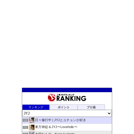
ランキング
ポイント
ブロ画
日々修行中 | JYJとユチョンが好き
1位
東方神起＆JYJ〜Loveholic〜
2位
大切なもの Keep it simple