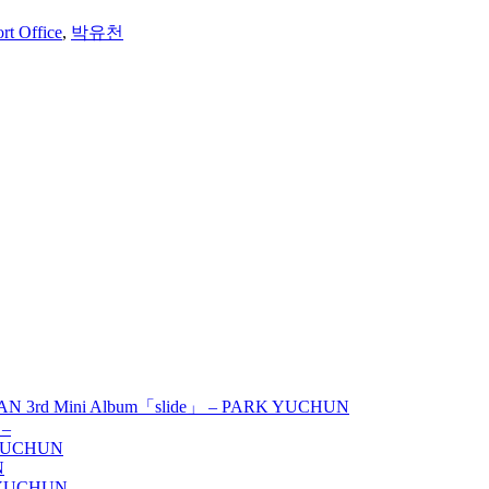
rt Office
,
박유천
AN 3rd Mini Album「slide」 – PARK YUCHUN
 –
 YUCHUN
N
K YUCHUN