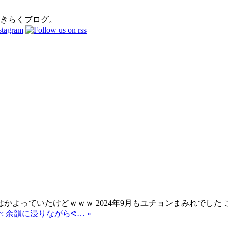
おきらくブログ。
かよっていたけどｗｗｗ 2024年9月もユチョンまみれでし
ore: 余韻に浸りながらᕙ⁠… »