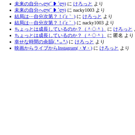
未来の自分へლ⁠(⁠´⁠ ⁠❥⁠ ⁠`⁠ლ⁠)
に
けろっと
より
未来の自分へლ⁠(⁠´⁠ ⁠❥⁠ ⁠`⁠ლ⁠)
に
nacky1003
より
結局は⋯自分次第？！(´ε｀ )
に
けろっと
より
結局は⋯自分次第？！(´ε｀ )
に
nacky1003
より
ちょっとは成長しているのか？（＾◇＾）
に
けろっと
ちょっとは成長しているのか？（＾◇＾）
に
匿名
より
幸せな時間の余韻(⁠.⁠ ⁠❛⁠ ⁠ᴗ⁠ ⁠❛⁠.⁠)
に
けろっと
より
映画からライブからInstagram(⁠・⁠∀⁠・⁠)
に
けろっと
より