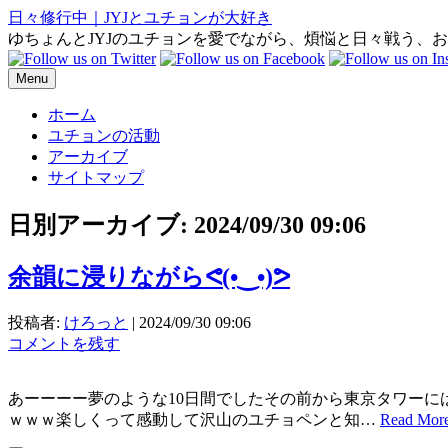
日々修行中｜JYJとユチョンが大好き
ゆちょんとJYJのユチョンを愛でながら、煩悩と日々戦う、
Menu
ホーム
ユチョンの活動
アーカイブ
サイトマップ
日別アーカイブ:
2024/09/30 09:06
余韻に浸りながらᕙ⁠(⁠•⁠‿⁠•⁠)⁠ᕗ
投稿者:
けろっと
|
2024/09/30 09:06
コメントを残す
あーーーー夢のような10日間でしたその前から東京タワーには
ｗｗｗ楽しくって感動して沢山のユチョペンと知…
Read M