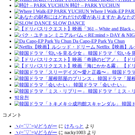
時計 – PARK YUCHUN
Where I Walk-EP P
あなた
SLOW DANCE
Da Capo-EP Park Yu Chun
Netflix【映画
韓国ドラマ「匂いを
【ド
【ド
韓国ドラ
韓国ドラマ「屋
韓国ドラマ「会いたい」
韓国ドラマ「ミス・
박유천
韓国
コメント
ヽ(=´▽`=)ﾉどうがー
に
けろっと
より
ヽ(=´▽`=)ﾉどうがー
に
nacky1003
より