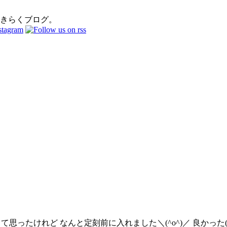
おきらくブログ。
かな〜って思ったけれど なんと定刻前に入れました＼(^o^)／ 良か