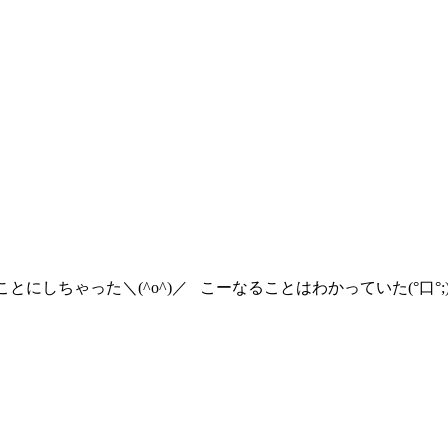
行くことにしちゃった＼(^o^)／ こーなることはわかっていた(°口