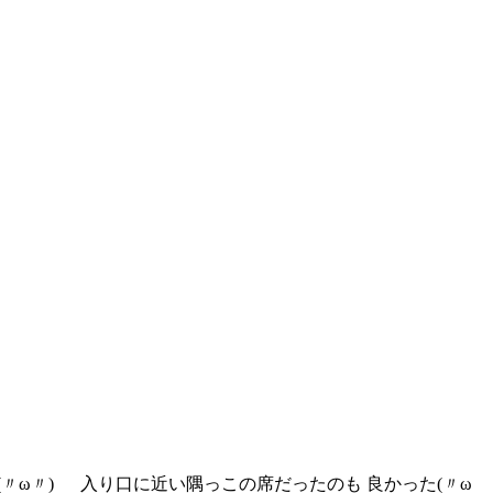
った(〃ω〃) 入り口に近い隅っこの席だったのも 良かった(〃ω