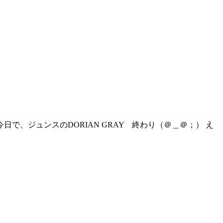
で、ジュンスのDORIAN GRAY 終わり（＠＿＠；） え