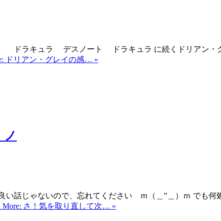
。 ドラキュラ デスノート ドラキュラ に続くドリアン
ore: ドリアン・グレイの感… »
）ノ
良い話じゃないので、忘れてください ｍ（＿”＿）ｍ でも何
ad More: さ！気を取り直して次… »