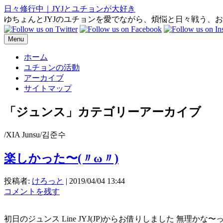
日々修行中｜JYJとユチョンが大好き
ゆちょんとJYJのユチョンを愛でながら、煩悩と日々戦う、
Menu
ホーム
ユチョンの活動
アーカイブ
サイトマップ
「
ジュンス
」カテゴリーアーカイブ
/XIA Junsu/김준수
楽しかった〜(〃ω〃)
投稿者:
けろっと
|
2019/04/04 13:44
コメントを残す
初日のジュンス Line JYJ(JP)からお借りしました 無理