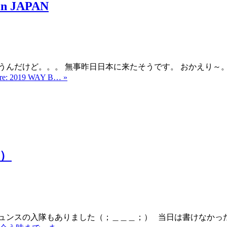
n JAPAN
うんだけど。。。 無事昨日日本に来たそうです。 おかえり～。
re: 2019 WAY B… »
）
ュンスの入隊もありました（；＿＿＿；） 当日は書けなかっ