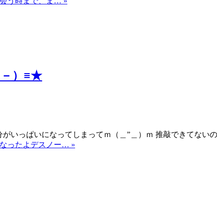
つぎに会う時まで、ま… »
－）≡★
、自分がいっぱいになってしまってｍ（＿”＿）ｍ 推敲できてな
 遅くなったよデスノー… »