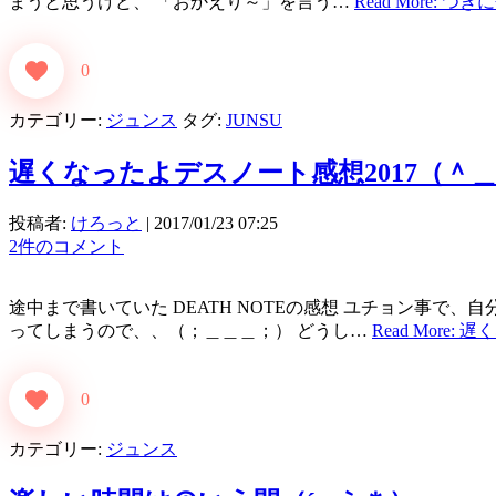
まうと思うけど、 「おかえり～」を言う…
Read More: 
0
カテゴリー:
ジュンス
タグ:
JUNSU
遅くなったよデスノート感想2017（＾＿
投稿者:
けろっと
|
2017/01/23 07:25
2件のコメント
途中まで書いていた DEATH NOTEの感想 ユチョン事で
ってしまうので、、（；＿＿＿；） どうし…
Read More:
0
カテゴリー:
ジュンス