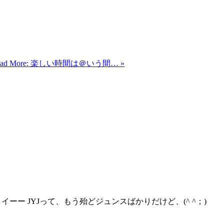
ead More: 楽しい時間は＠いう間… »
イーー JYJって、もう殆どジュンスばかりだけど、(^ ^；)ゞ