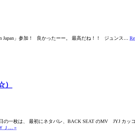
hestra vol.5 in Japan」参加！ 良かったーー。 最高だね！！ ジュンス…
R
☆）
は、 最初にネタバレ、BACK SEAT のMV JYJ カッコ
ＹＪ… »