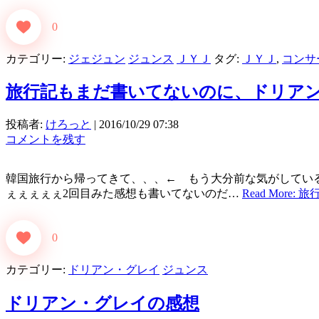
0
カテゴリー:
ジェジュン
ジュンス
ＪＹＪ
タグ:
ＪＹＪ
,
コンサ
旅行記もまだ書いてないのに、ドリア
投稿者:
けろっと
|
2016/10/29 07:38
コメントを残す
韓国旅行から帰ってきて、、、← もう大分前な気がしているけど
ぇぇぇぇぇ2回目みた感想も書いてないのだ…
Read More
0
カテゴリー:
ドリアン・グレイ
ジュンス
ドリアン・グレイの感想