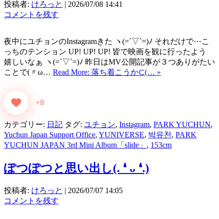
投稿者:
けろっと
|
2026/07/08 14:41
コメントを残す
夜中にユチョンのInstagramきた ヽ(=´▽`=)ﾉ それだけで⋯こ
っちのテンション UP! UP! UP! 皆で映画を観に行ったよう
嬉しいなぁ ヽ(=´▽`=)ﾉ 昨日はMV公開記事が３つありがたい
ことで(〃ω…
Read More: 落ち着こうか⊂⁠(⁠… »
+8
カテゴリー:
日記
タグ:
ユチョン
,
Instagram
,
PARK YUCHUN
,
Yuchun Japan Support Office
,
YUNIVERSE
,
박유천
,
PARK
YUCHUN JAPAN 3rd Mini Album「slide」
,
153cm
ぽつぽつと思い出し(⁠.⁠ ⁠❛⁠ ⁠ᴗ⁠ ⁠❛⁠.⁠)
投稿者:
けろっと
|
2026/07/07 14:05
コメントを残す