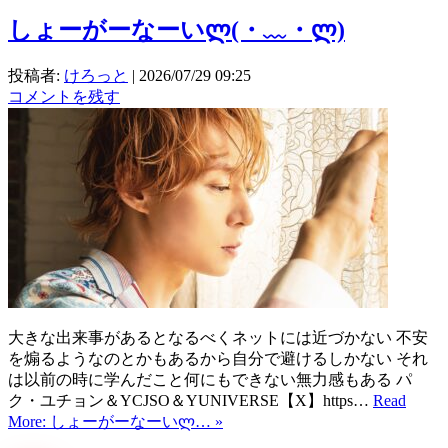
しょーがーなーいლ⁠(⁠・⁠﹏⁠・⁠ლ⁠)
投稿者:
けろっと
|
2026/07/29 09:25
コメントを残す
大きな出来事があるとなるべくネットには近づかない 不安
を煽るようなのとかもあるから自分で避けるしかない それ
は以前の時に学んだこと何にもできない無力感もある パ
ク・ユチョン＆YCJSO＆YUNIVERSE【X】https…
Read
More: しょーがーなーいლ⁠… »