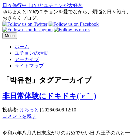
日々修行中｜JYJとユチョンが大好き
ゆちょんとJYJのユチョンを愛でながら、煩悩と日々戦う、
おきらくブログ。
Menu
ホーム
ユチョンの活動
アーカイブ
サイトマップ
「
박유천
」タグアーカイブ
非日常体験にドキドキ(⁠´⁠ε⁠｀⁠ ⁠)
投稿者:
けろっと
|
2026/08/08 12:10
コメントを残す
令和八年八月八日末広がりのおめでたい日 八王子の八と一