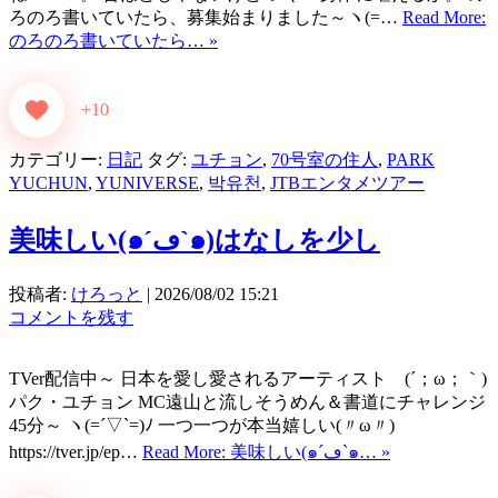
ろのろ書いていたら、募集始まりました～ヽ(=…
Read More:
のろのろ書いていたら… »
+10
カテゴリー:
日記
タグ:
ユチョン
,
70号室の住人
,
PARK
YUCHUN
,
YUNIVERSE
,
박유천
,
JTBエンタメツアー
美味しい(๑´ڡ`๑)はなしを少し
投稿者:
けろっと
|
2026/08/02 15:21
コメントを残す
TVer配信中～ 日本を愛し愛されるアーティスト (´；ω；｀)
パク・ユチョン MC遠山と流しそうめん＆書道にチャレンジ
45分～ ヽ(=´▽`=)ﾉ 一つ一つが本当嬉しい(〃ω〃)
https://tver.jp/ep…
Read More: 美味しい(๑´ڡ`๑… »