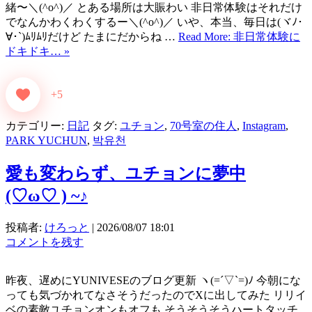
緒〜＼(^o^)／ とある場所は大賑わい 非日常体験はそれだけ
でなんかわくわくするー＼(^o^)／ いや、本当、毎日は(ヾﾉ･
∀･`)ﾑﾘﾑﾘだけど たまにだからね …
Read More: 非日常体験に
ドキドキ… »
+5
カテゴリー:
日記
タグ:
ユチョン
,
70号室の住人
,
Instagram
,
PARK YUCHUN
,
박유천
愛も変わらず、ユチョンに夢中
(⁠♡⁠ω⁠♡⁠ ⁠)⁠ ⁠~⁠♪
投稿者:
けろっと
|
2026/08/07 18:01
コメントを残す
昨夜、遅めにYUNIVESEのブログ更新 ヽ(=´▽`=)ﾉ 今朝にな
っても気づかれてなさそうだったのでXに出してみた リリイ
ベの素敵ユチョンオンもオフも そうそうそうハートタッチ