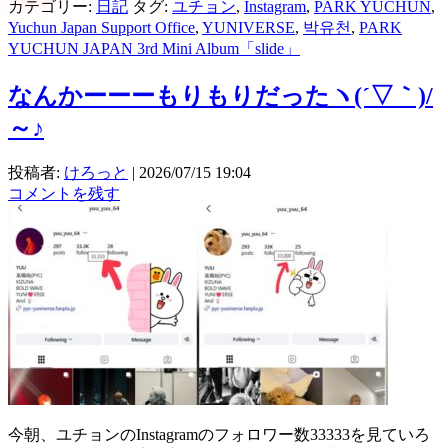
カテゴリー:
日記
タグ:
ユチョン
,
Instagram
,
PARK YUCHUN
,
Yuchun Japan Support Office
,
YUNIVERSE
,
박유천
,
PARK
YUCHUN JAPAN 3rd Mini Album「slide」
なんかーーーもりもりだったヽ(´▽｀)/
～♪
投稿者:
けろっと
|
2026/07/15 19:04
コメントを残す
今朝、ユチョンのInstagramのフォロワー数33333を見ていろ