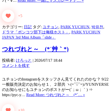
♪ (・∀…
Read More: 一緒にマスカレードナ… »
+5
カテゴリー:
日記
タグ:
ユチョン
,
PARK YUCHUN
,
박유천
,
ドラマ「ポンコツ部下は俺様ホスト」
,
PARK YUCHUN
JAPAN 3rd Mini Album「slide」
つれづれと～ (*´艸｀*)
投稿者:
けろっと
|
2026/07/17 18:44
コメントを残す
ユチョンのInstagramをスタッフさん見てくれたのかな？ 9/22
一般販売決定のお知らせ１、２部共 ヽ(=´▽`=)ﾉYUNIVERSE
のお知らせにもユチョンのポストがー(´；ω；｀) ⇒
https://pyc-y…
Read More: つれづれと～ (*´… »
+10