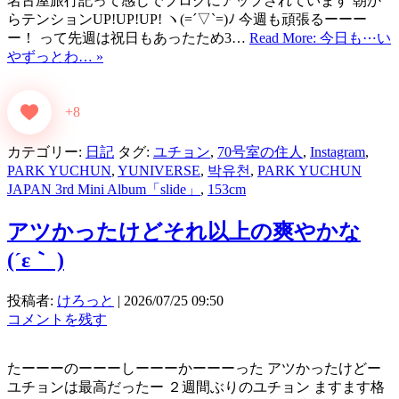
名古屋旅行記って感じでブログにアップされています 朝か
らテンションUP!UP!UP! ヽ(=´▽`=)ﾉ 今週も頑張るーーー
ー！ って先週は祝日もあったため3…
Read More: 今日も⋯い
やずっとわ… »
+8
カテゴリー:
日記
タグ:
ユチョン
,
70号室の住人
,
Instagram
,
PARK YUCHUN
,
YUNIVERSE
,
박유천
,
PARK YUCHUN
JAPAN 3rd Mini Album「slide」
,
153cm
アツかったけどそれ以上の爽やかな
(⁠´⁠ε⁠｀⁠ ⁠)
投稿者:
けろっと
|
2026/07/25 09:50
コメントを残す
たーーーのーーーしーーーかーーーった アツかったけどー
ユチョンは最高だったー ２週間ぶりのユチョン ますます格