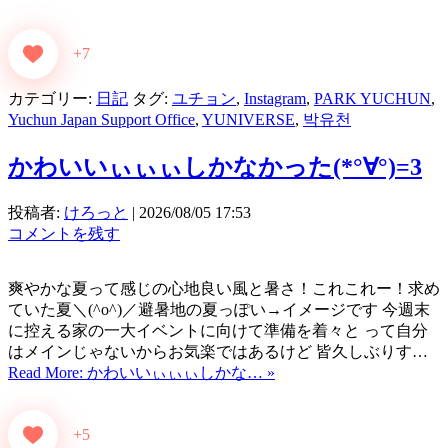
+7
カテゴリー:
日記
タグ:
ユチョン
,
Instagram
,
PARK YUCHUN
,
Yuchun Japan Support Office
,
YUNIVERSE
,
박유천
かわいいぃぃぃしかなかった(*°∀°)=3
投稿者:
けろっと
|
2026/08/05 17:53
コメントを残す
爽やかな夏って感じの心地良い風と暑さ！これこれー！求め
ていた夏＼(^o^)／避暑地の夏っぽい→イメージです 今週末
に控える家の一大イベントに向けて準備を着々と って自分
はメインじゃないからお気楽ではあるけど 皆久しぶりす…
Read More: かわいいぃぃぃしかな… »
+5