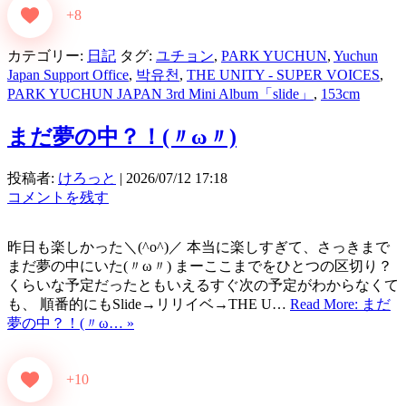
+8
カテゴリー:
日記
タグ:
ユチョン
,
PARK YUCHUN
,
Yuchun
Japan Support Office
,
박유천
,
THE UNITY - SUPER VOICES
,
PARK YUCHUN JAPAN 3rd Mini Album「slide」
,
153cm
まだ夢の中？！(〃ω〃)
投稿者:
けろっと
|
2026/07/12 17:18
コメントを残す
昨日も楽しかった＼(^o^)／ 本当に楽しすぎて、さっきまで
まだ夢の中にいた(〃ω〃) まーここまでをひとつの区切り？
くらいな予定だったともいえるすぐ次の予定がわからなくて
も、 順番的にもSlide→リリイベ→THE U…
Read More: まだ
夢の中？！(〃ω… »
+10