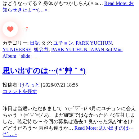
はどうなってる？ 身体がもつかしらん(〃ω…
Read More: お
知らせきたよ〜(⁠… »
+7
カテゴリー:
日記
タグ:
ユチョン
,
PARK YUCHUN
,
YUNIVERSE
,
박유천
,
PARK YUCHUN JAPAN 3rd Mini
Album「slide」
思い出すのは⋯(*´艸｀*)
投稿者:
けろっと
|
2026/07/21 18:55
コメントを残す
昨日は当選いただきまして ヽ(=´▽`=)ﾉ 9月にユチョンに会え
ちゃう ヽ(=´▽`=)ﾉ あ、まだ確定ではなかった(^_^;)失礼しま
した、確定待ち〜 今回の募集は過去１良かった気がするけ
どどうだろう〜 内容も違うか…
Read More: 思い出すのは⋯
(*´… »