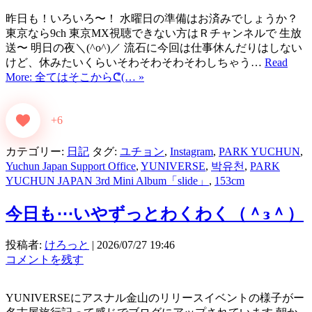
昨日も！いろいろ〜！ 水曜日の準備はお済みでしょうか？
東京なら9ch 東京MX視聴できない方はＲチャンネルで 生放
送〜 明日の夜＼(^o^)／ 流石に今回は仕事休んだりはしない
けど、休みたいくらいそわそわそわそわしちゃう…
Read
More: 全てはそこからᕦ⁠(… »
+6
カテゴリー:
日記
タグ:
ユチョン
,
Instagram
,
PARK YUCHUN
,
Yuchun Japan Support Office
,
YUNIVERSE
,
박유천
,
PARK
YUCHUN JAPAN 3rd Mini Album「slide」
,
153cm
今日も⋯いやずっとわくわく（＾з＾）
投稿者:
けろっと
|
2026/07/27 19:46
コメントを残す
YUNIVERSEにアスナル金山のリリースイベントの様子がー