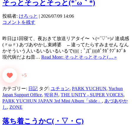
そっとそっとそっと(⁠*⁠´⁠ω⁠｀⁠*⁠)
投稿者:
けろっと
|
2026/07/09 14:06
コメントを残す
昨日は1回寝て、夜おきて放送リアタイ〜 ヽ(=´▽`=)ﾉ 達成感
(〃ω〃) あづあやかし束縛婆 ←違ってたらすみません なん
かそういう人いるいるいるいるで((((；ﾟДﾟ))))ｶﾞｸｶﾞｸﾌﾞﾙﾌﾞﾙ
現代病だよね昔…
Read More: そっとそっとそっと(… »
+5
カテゴリー:
日記
タグ:
ユチョン
,
PARK YUCHUN
,
Yuchun
Japan Support Office
,
박유천
,
THE UNITY - SUPER VOICES
,
PARK YUCHUN JAPAN 3rd Mini Album「slide」
,
あづあやか
し
,
ZONE
落ち着こうか⊂⁠(⁠・⁠▽⁠・⁠⊂⁠)