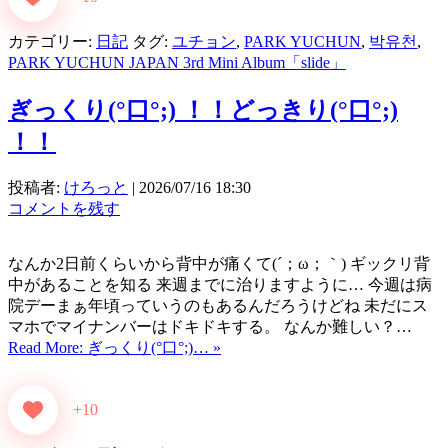
カテゴリー:
日記
タグ:
ユチョン
,
PARK YUCHUN
,
박유천
,
PARK YUCHUN JAPAN 3rd Mini Album「slide」
ぎっくり(°口°;) ！！どっきり(°口°;)
！！
投稿者:
けろっと
|
2026/07/16 18:30
コメントを残す
なんか2日前くらいから背中が痛くて(´；ω；｀) ギックリ背
中があることを知る 来週までに治りますように… 今週は病
院デーまぁ年頃っていうのもあるんだろうけどね 未だにス
マホでマイナンバーはドキドキする。 なんか難しい？…
Read More: ぎっくり(°口°;)… »
+10