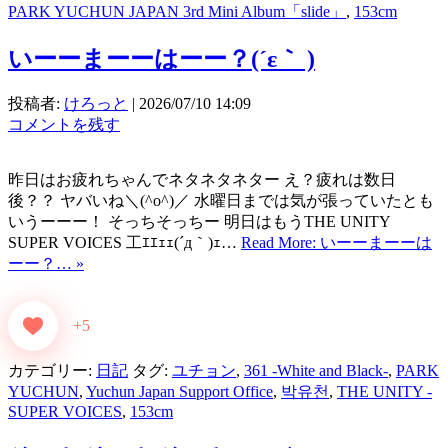
PARK YUCHUN JAPAN 3rd Mini Album「slide」
,
153cm
いーーまーーはーー？(⁠´⁠ε⁠｀⁠ ⁠)
投稿者:
けろっと
|
2026/07/10 14:09
コメントを残す
昨日はお疲れちゃんでネタネタネター え？疲れは数日
後？？ ヤバいね＼(^o^)／ 水曜日までは気が張っていたとも
いうーーー！ そっちそっちー 明日はもうTHE UNITY
SUPER VOICES 工ｴｴｪｪ(´д｀)ｪ…
Read More: いーーまーーは
ーー？… »
+5
カテゴリー:
日記
タグ:
ユチョン
,
361 -White and Black-
,
PARK
YUCHUN
,
Yuchun Japan Support Office
,
박유천
,
THE UNITY -
SUPER VOICES
,
153cm