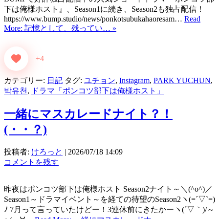
下は俺様ホスト』、Season1に続き、Season2も独占配信！
https://www.bump.studio/news/ponkotsubukahaoresam…
Read
More: 記憶として、残ってい… »
+4
カテゴリー:
日記
タグ:
ユチョン
,
Instagram
,
PARK YUCHUN
,
박유천
,
ドラマ「ポンコツ部下は俺様ホスト」
一緒にマスカレードナイト？！
(・・？)
投稿者:
けろっと
|
2026/07/18 14:09
コメントを残す
昨夜はポンコツ部下は俺様ホスト Season2ナイト～＼(^o^)／
Season1～ドラマイベント～を経ての待望のSeason2ヽ(=´▽`=)
ﾉ 7月って言っていたけどー！3連休前にきたかーヽ(´▽｀)/～