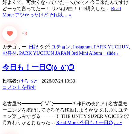
好よくて、可愛くなっていたー＼(^o^)／ 今日来たんですけ
どーって言ってたー！ リハは2曲！ CD購入した…
Read
More: アツかったけどそれ以… »
+8
カテゴリー:
日記
タグ:
ユチョン
,
Instagram
,
PARK YUCHUN
,
박유천
,
PARK YUCHUN JAPAN 3rd Mini Album「slide」
今日も！一日ᕦ⁠(⁠ò⁠_⁠ó⁠ˇ⁠)⁠ᕤ
投稿者:
けろっと
|
2026/07/24 10:33
コメントを残す
名古屋ｷﾀ━━━━(ﾟ∀ﾟ)━━━━!! 昨日の夜(^_^;) 名古屋モ
ーニングを堪能してそろそろ移動しようかな 久しぶりユチ
ョン楽しみすぎるーーー！ THE UNITY SUPER VOICESで7
月終わりかとおもった…
Read More: 今日も！一日ᕦ⁠(⁠… »