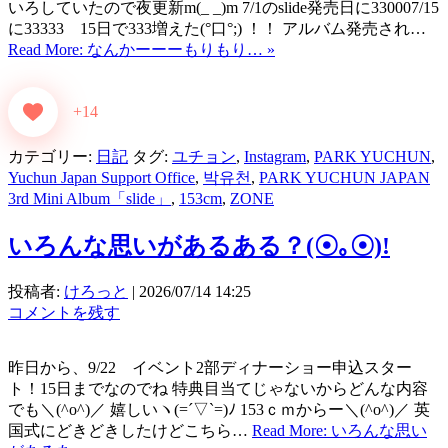
いろしていたので夜更新m(_ _)m 7/1のslide発売日に330007/15
に33333 15日で333増えた(°口°;) ！！ アルバム発売され…
Read More: なんかーーーもりもり… »
+14
カテゴリー:
日記
タグ:
ユチョン
,
Instagram
,
PARK YUCHUN
,
Yuchun Japan Support Office
,
박유천
,
PARK YUCHUN JAPAN
3rd Mini Album「slide」
,
153cm
,
ZONE
いろんな思いがあるある？(⁠☉⁠｡⁠☉⁠)⁠!
投稿者:
けろっと
|
2026/07/14 14:25
コメントを残す
昨日から、9/22 イベント2部ディナーショー申込スター
ト！15日までなのでね 特典目当てじゃないからどんな内容
でも＼(^o^)／ 嬉しいヽ(=´▽`=)ﾉ 153ｃｍからー＼(^o^)／ 英
国式にどきどきしたけどこちら…
Read More: いろんな思い