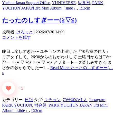
Yuchun Japan Support Office
,
YUNIVERSE
,
박유천
,
PARK
YUCHUN JAPAN 3rd Mini Album「slide」
,
153cm
たったのしすぎーー(⁠≧⁠▽⁠≦⁠)
投稿者:
けろっと
|
2026/07/30 14:09
コメントを残す
昨日…楽しすぎた〜 ユチョンの出演した「70号室の住人」
リアタイして、26:30からのおかわりして 土曜日からはTVer
だー ヽ(=´▽`=)ﾉ ヽ(=´▽`=)ﾉ アフタートーク楽しみすぎる ま
さかの歌からでしたー1…
Read More: たったのしすぎーー(…
»
+5
カテゴリー:
日記
タグ:
ユチョン
,
70号室の住人
,
Instagram
,
PARK YUCHUN
,
박유천
,
PARK YUCHUN JAPAN 3rd Mini
Album「slide」
,
153cm