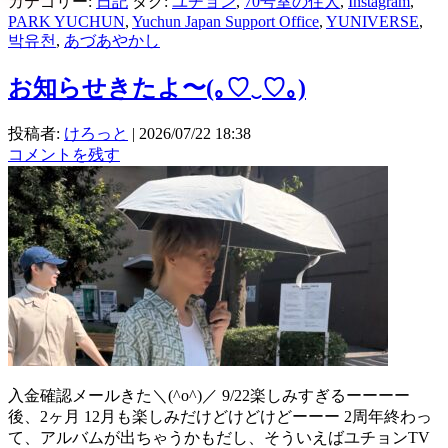
カテゴリー:
日記
タグ:
ユチョン
,
70号室の住人
,
Instagram
,
PARK YUCHUN
,
Yuchun Japan Support Office
,
YUNIVERSE
,
박유천
,
あづあやかし
お知らせきたよ〜(⁠｡⁠♡⁠‿⁠♡⁠｡⁠)
投稿者:
けろっと
|
2026/07/22 18:38
コメントを残す
入金確認メールきた＼(^o^)／ 9/22楽しみすぎるーーーー
後、2ヶ月 12月も楽しみだけどけどけどーーー 2周年終わっ
て、アルバムが出ちゃうかもだし、そういえばユチョンTV