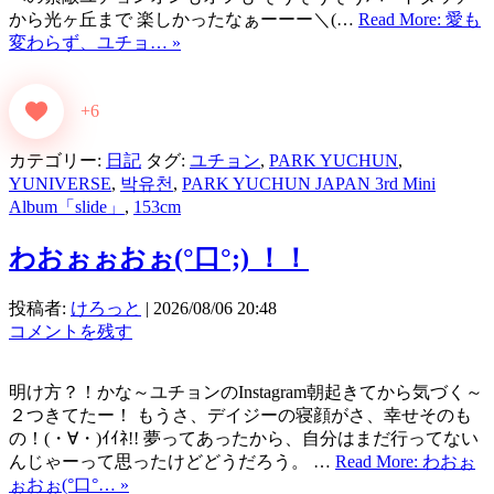
から光ヶ丘まで 楽しかったなぁーーー＼(…
Read More: 愛も
変わらず、ユチョ… »
+6
カテゴリー:
日記
タグ:
ユチョン
,
PARK YUCHUN
,
YUNIVERSE
,
박유천
,
PARK YUCHUN JAPAN 3rd Mini
Album「slide」
,
153cm
わおぉぉおぉ(°口°;) ！！
投稿者:
けろっと
|
2026/08/06 20:48
コメントを残す
明け方？！かな～ユチョンのInstagram朝起きてから気づく～
２つきてたー！ もうさ、デイジーの寝顔がさ、幸せそのも
の！(・∀・)ｲｲﾈ!! 夢ってあったから、自分はまだ行ってない
んじゃーって思ったけどどうだろう。 …
Read More: わおぉ
ぉおぉ(°口°… »