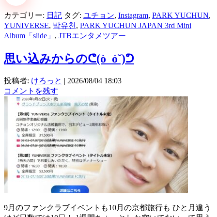
カテゴリー:
日記
タグ:
ユチョン
,
Instagram
,
PARK YUCHUN
,
YUNIVERSE
,
박유천
,
PARK YUCHUN JAPAN 3rd Mini
Album「slide」
,
JTBエンタメツアー
思い込みからのᕦ⁠(⁠ò⁠_⁠ó⁠ˇ⁠)⁠ᕤ
投稿者:
けろっと
|
2026/08/04 18:03
コメントを残す
9月のファンクラブイベントも10月の京都旅行も ひと月違う