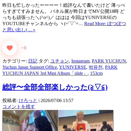
昨日も忙しかったーーーー！総評なんて書いたけど 薄っぺ
らすぎてすみません。 パネル展が昨日までMV公開18時 ど
っちも頑張った＼(^o^)／ ははは 今回はYUNIVERSEの
YOUTUBEチャンネルから ヽ(=´▽`=…
Read More: ぽつぽつ
と思い出し(… »
+8
カテゴリー:
日記
タグ:
ユチョン
,
Instagram
,
PARK YUCHUN
,
Yuchun Japan Support Office
,
YUNIVERSE
,
박유천
,
PARK
YUCHUN JAPAN 3rd Mini Album「slide」
,
153cm
総評〜全部全部楽しかった(⁠≧⁠▽⁠≦⁠)
投稿者:
けろっと
|
2026/07/06 13:57
コメントを残す