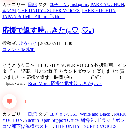
カテゴリー:
日記
タグ:
ユチョン
,
Instagram
,
PARK YUCHUN
,
박유천
,
THE UNITY - SUPER VOICES
,
PARK YUCHUN
JAPAN 3rd Mini Album「slide」
応援で返す時…きた(⁠｡⁠♡⁠‿⁠♡⁠｡⁠)
投稿者:
けろっと
|
2026/07/11 11:30
コメントを残す
とうとう今日〜THE UNITY SUPER VOICES 挨拶動画、イン
タビュー記事、リハの様子 カウントダウン！ 楽しませて貰
いました〜 応援で返す！時間がｷﾀ━━━━(ﾟ∀ﾟ)━━━━!!
https://x.co…
Read More: 応援で返す時…きた(… »
+8
カテゴリー:
日記
タグ:
ユチョン
,
361 -White and Black-
,
PARK
YUCHUN
,
Yuchun Japan Support Office
,
박유천
,
ドラマ「ポン
コツ部下は俺様ホスト」
,
THE UNITY - SUPER VOICES
,