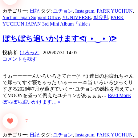
カテゴリー:
日記
タグ:
ユチョン
,
Instagram
,
PARK YUCHUN
,
Yuchun Japan Support Office
,
YUNIVERSE
,
박유천
,
PARK
YUCHUN JAPAN 3rd Mini Album「slide」
ぼちぼち追いかけますᕙ⁠(⁠ ⁠ ⁠•⁠ ⁠‿⁠ ⁠•⁠ ⁠ ⁠)⁠ᕗ
投稿者:
けろっと
|
2026/07/31 14:05
コメントを残す
うゎーーーーんいろいろきてたー(^_^;) 連日のお疲れちゃん
で帰ってすぐ寝ちゃった いゃーーー本当 いろいろびっくり
すぎる2026年7月が過ぎていく〜 ユチョンの感性を考えてい
てMOONを昼って例えたユチョンがあぁぁぁ…
Read More:
ぼちぼち追いかけます… »
+7
カテゴリー:
日記
タグ:
ユチョン
,
Instagram
,
PARK YUCHUN
,