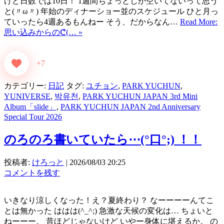
けど日数では10日！ 1週間ちょっとしか空いてないって思う
と(〃ω〃) 年始のディナーショー並のスケジュール ひと月っ
ていったら4週あるもんねー そう、だからなん…
Read More:
思い込みからのᕦ⁠(… »
+7
カテゴリー:
日記
タグ:
ユチョン
,
PARK YUCHUN
,
YUNIVERSE
,
박유천
,
PARK YUCHUN JAPAN 3rd Mini
Album「slide」
,
PARK YUCHUN JAPAN 2nd Anniversary
Special Tour 2026
のろのろ書いていたら⋯(°口°;) ！！
投稿者:
けろっと
|
2026/08/03 20:25
コメントを残す
いきなり涼しくなった！え？夏終わり？ なーーーーんてこ
とは無かった ははは(^_^;) 急激な天候の変化は… ちょいと
ねーーー。 昔ほどじゃないけど いやー身体に堪えるか。 の