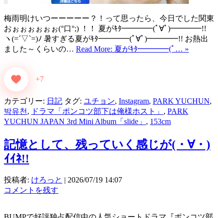
梅雨明けいつーーーーー？！って思ったら、今日でした関東
おぉぉぉぉぉぉ(°口°;) ！！ 夏がｷﾀ━━━━(ﾟ∀ﾟ)━━━━!!
ヽ(=´▽`=)ﾉ 暑すぎる夏がｷﾀ━━━━(ﾟ∀ﾟ)━━━━!! お熱出
ました～くらいの…
Read More: 夏がｷﾀ━━━━(ﾟ… »
+7
カテゴリー:
日記
タグ:
ユチョン
,
Instagram
,
PARK YUCHUN
,
박유천
,
ドラマ「ポンコツ部下は俺様ホスト」
,
PARK
YUCHUN JAPAN 3rd Mini Album「slide」
,
153cm
記憶として、残っていく感じが(・∀・)
ｲｲﾈ!!
投稿者:
けろっと
|
2026/07/19 14:07
コメントを残す
BUMPで好評独占配信中の人気ショートドラマ『ポンコツ部