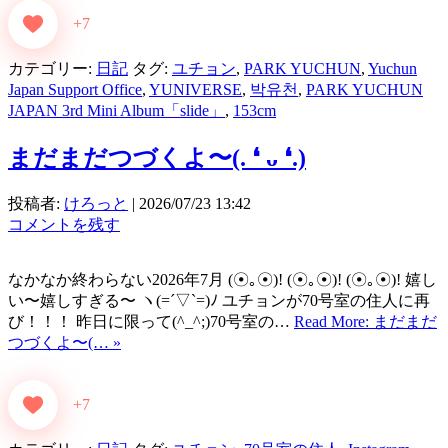
+7
カテゴリー:
日記
タグ:
ユチョン
,
PARK YUCHUN
,
Yuchun
Japan Support Office
,
YUNIVERSE
,
박유천
,
PARK YUCHUN
JAPAN 3rd Mini Album「slide」
,
153cm
まだまだつづくよ〜(⁠.⁠ ⁠❛⁠ ⁠ᴗ⁠ ⁠❛⁠.⁠)
投稿者:
けろっと
|
2026/07/23 13:42
コメントを残す
なかなか終わらない2026年7月 (⁠☉⁠｡⁠☉⁠)⁠! (⁠☉⁠｡⁠☉⁠)⁠! (⁠☉⁠｡⁠☉⁠)⁠! 嬉し
い〜嬉しすぎる〜 ヽ(=´▽`=)ﾉ ユチョンが70号室の住人に再
び！！！ 昨日に限って(^_^;)70号室の…
Read More: まだまだ
つづくよ〜(… »
+7