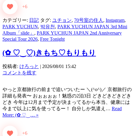
+6
カテゴリー:
日記
タグ:
ユチョン
,
70号室の住人
,
Instagram
,
PARK YUCHUN
,
박유천
,
PARK YUCHUN JAPAN 3rd Mini
Album「slide」
,
PARK YUCHUN JAPAN 2nd Anniversary
Special Tour 2026
,
Free Tonight
(⁠✿⁠ ⁠♡⁠‿⁠♡⁠)きもち♡もりもり
投稿者:
けろっと
|
2026/08/01 15:42
コメントを残す
やっと京都旅行の前まで追いついたー ＼(^o^)／ 京都旅行の
詳細も発表〜 おぉぉぉぉ！魅惑の2泊3日 どきどきどきどき
どき 今年は12月まで予定が決まってるから本当、健康には
今まで以上に気を使ってるー！ 自分しか気遣え…
Read
More: (⁠✿⁠ ⁠♡⁠‿⁠… »
+6