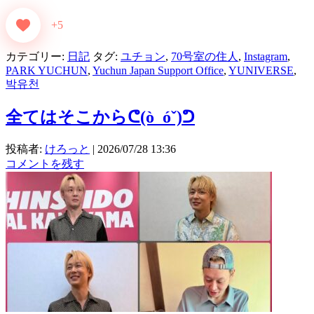
+5
カテゴリー:
日記
タグ:
ユチョン
,
70号室の住人
,
Instagram
,
PARK YUCHUN
,
Yuchun Japan Support Office
,
YUNIVERSE
,
박유천
全てはそこからᕦ⁠(⁠ò⁠_⁠ó⁠ˇ⁠)⁠ᕤ
投稿者:
けろっと
|
2026/07/28 13:36
コメントを残す