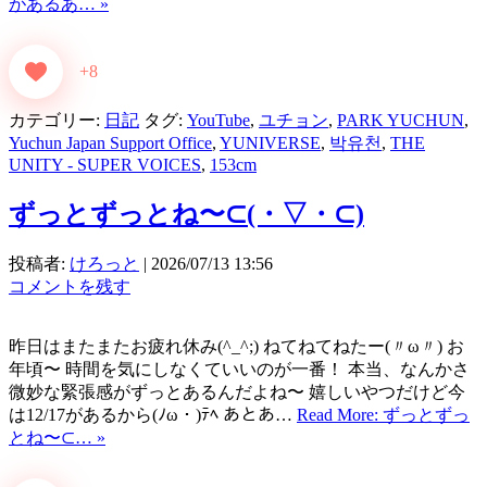
があるあ… »
+8
カテゴリー:
日記
タグ:
YouTube
,
ユチョン
,
PARK YUCHUN
,
Yuchun Japan Support Office
,
YUNIVERSE
,
박유천
,
THE
UNITY - SUPER VOICES
,
153cm
ずっとずっとね〜⊂⁠(⁠・⁠▽⁠・⁠⊂⁠)
投稿者:
けろっと
|
2026/07/13 13:56
コメントを残す
昨日はまたまたお疲れ休み(^_^;) ねてねてねたー(〃ω〃) お
年頃〜 時間を気にしなくていいのが一番！ 本当、なんかさ
微妙な緊張感がずっとあるんだよね〜 嬉しいやつだけど今
は12/17があるから(ﾉω・)ﾃﾍ あとあ…
Read More: ずっとずっ
とね〜⊂⁠… »