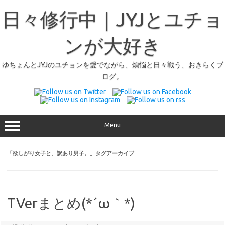
日々修行中｜JYJとユチョ
ンが大好き
ゆちょんとJYJのユチョンを愛でながら、煩悩と日々戦う、おきらくブ
ログ。
Menu
「
欲しがり女子と、訳あり男子。
」タグアーカイブ
TVerまとめ(*´ω｀*)