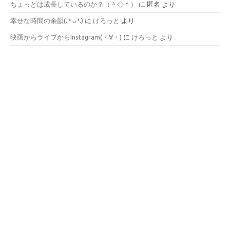
ちょっとは成長しているのか？（＾◇＾）
に
匿名
より
幸せな時間の余韻(⁠.⁠ ⁠❛⁠ ⁠ᴗ⁠ ⁠❛⁠.⁠)
に
けろっと
より
映画からライブからInstagram(⁠・⁠∀⁠・⁠)
に
けろっと
より