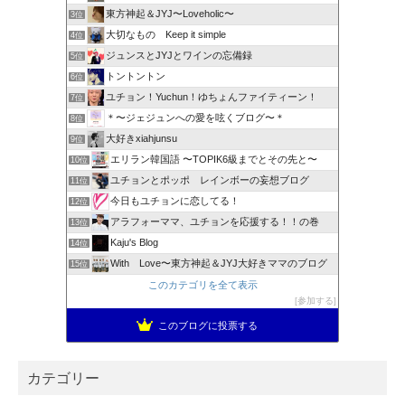
東方神起＆JYJ〜Loveholic〜
3位
大切なもの Keep it simple
4位
ジュンスとJYJとワインの忘備録
5位
トントントン
6位
ユチョン！Yuchun！ゆちょんファイティーン！
7位
＊〜ジェジュンへの愛を呟くブログ〜＊
8位
大好きxiahjunsu
9位
エリラン韓国語 〜TOPIK6級までとその先と〜
10位
ユチョンとポッポ レインボーの妄想ブログ
11位
今日もユチョンに恋してる！
12位
アラフォーママ、ユチョンを応援する！！の巻
13位
Kaju's Blog
14位
With Love〜東方神起＆JYJ大好きママのブログ
15位
このカテゴリを全て表示
参加する
このブログに投票する
カテゴリー