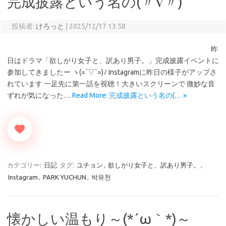
完成披露という名の(〃∇〃)
投稿者:
けろっと
|
2025/12/17 13:58
昨
日はドラマ「欲しがり女子と、訳あり男子。」完成披露イベントに
参加してきましたー ヽ(=´▽`=)ﾉ Instagramに昨日の様子がアップさ
れています 一足先に第一話を視聴！大きいスクリーンで 微妙な音
ずれが気になった…
Read More: 完成披露という名の(… »
カテゴリー:
日記
タグ:
ユチョン
,
欲しがり女子と、訳あり男子。
,
Instagram
,
PARK YUCHUN
,
박유천
懐かしい温もり～(*´ω｀*)～