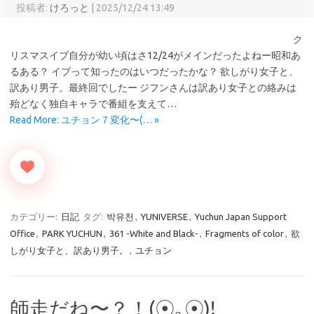
投稿者:
けろっと
|
2025/12/24 13:49
ク
リスマスイブ自分が幼い頃はさ12/24がメインだったよねー昭和あ
るある？ イブって知ったのはいつだったかな？ 欲しがり女子と、
訳あり男子。最終回でしたー ジフンさんは訳あり女子との絡みは
殆どなく独自キャラで番組を支えて…
Read More: ユチョン７変化〜(⁠… »
カテゴリー:
日記
タグ:
박유천
,
YUNIVERSE
,
Yuchun Japan Support
Office
,
PARK YUCHUN
,
361 -White and Black-
,
Fragments of color
,
欲
しがり女子と、訳あり男子。
,
ユチョン
師走だね〜？！(⁠☉⁠｡⁠☉⁠)⁠!