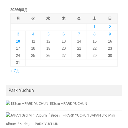
2026年8月
月
火
水
木
金
土
日
1
2
3
4
5
6
7
8
9
10
11
12
13
14
15
16
17
18
19
20
21
22
23
24
25
26
27
28
29
30
31
« 7月
Park Yuchun
153cm – PARK YUCHUN
JAPAN 3rd Mini
Album「slide」 – PARK YUCHUN