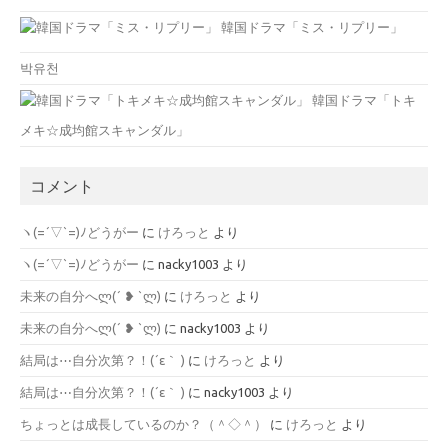
韓国ドラマ「ミス・リプリー」
박유천
韓国ドラマ「トキ
メキ☆成均館スキャンダル」
コメント
ヽ(=´▽`=)ﾉどうがー
に
けろっと
より
ヽ(=´▽`=)ﾉどうがー
に
nacky1003
より
未来の自分へლ⁠(⁠´⁠ ⁠❥⁠ ⁠`⁠ლ⁠)
に
けろっと
より
未来の自分へლ⁠(⁠´⁠ ⁠❥⁠ ⁠`⁠ლ⁠)
に
nacky1003
より
結局は⋯自分次第？！(´ε｀ )
に
けろっと
より
結局は⋯自分次第？！(´ε｀ )
に
nacky1003
より
ちょっとは成長しているのか？（＾◇＾）
に
けろっと
より