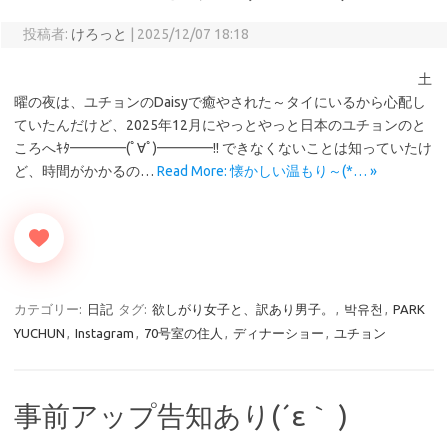
投稿者:
けろっと
|
2025/12/07 18:18
土
曜の夜は、ユチョンのDaisyで癒やされた～タイにいるから心配し
ていたんだけど、2025年12月にやっとやっと日本のユチョンのと
ころへｷﾀ━━━━(ﾟ∀ﾟ)━━━━!! できなくないことは知っていたけ
ど、時間がかかるの…
Read More: 懐かしい温もり～(*… »
カテゴリー:
日記
タグ:
欲しがり女子と、訳あり男子。
,
박유천
,
PARK
YUCHUN
,
Instagram
,
70号室の住人
,
ディナーショー
,
ユチョン
事前アップ告知あり(⁠´⁠ε⁠｀⁠ ⁠)