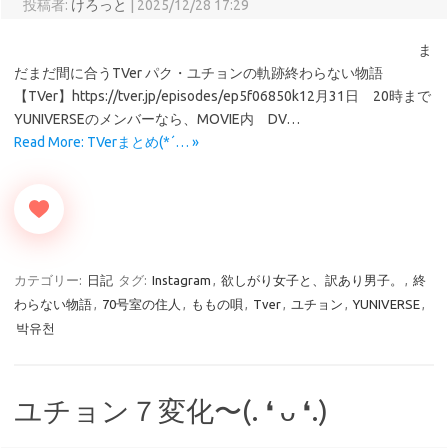
投稿者:
けろっと
|
2025/12/28 17:29
ま
だまだ間に合うTVer パク・ユチョンの軌跡終わらない物語
【TVer】https://tver.jp/episodes/ep5f06850k12月31日 20時まで
YUNIVERSEのメンバーなら、MOVIE内 DV…
Read More: TVerまとめ(*´… »
カテゴリー:
日記
タグ:
Instagram
,
欲しがり女子と、訳あり男子。
,
終
わらない物語
,
70号室の住人
,
ももの唄
,
Tver
,
ユチョン
,
YUNIVERSE
,
박유천
ユチョン７変化〜(⁠.⁠ ⁠❛⁠ ⁠ᴗ⁠ ⁠❛⁠.⁠)