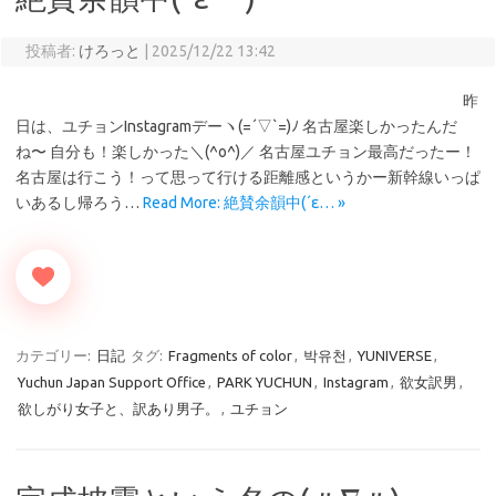
投稿者:
けろっと
|
2025/12/22 13:42
昨
日は、ユチョンInstagramデーヽ(=´▽`=)ﾉ 名古屋楽しかったんだ
ね〜 自分も！楽しかった＼(^o^)／ 名古屋ユチョン最高だったー！
名古屋は行こう！って思って行ける距離感というかー新幹線いっぱ
いあるし帰ろう…
Read More: 絶賛余韻中(⁠´⁠ε… »
カテゴリー:
日記
タグ:
Fragments of color
,
박유천
,
YUNIVERSE
,
Yuchun Japan Support Office
,
PARK YUCHUN
,
Instagram
,
欲女訳男
,
欲しがり女子と、訳あり男子。
,
ユチョン