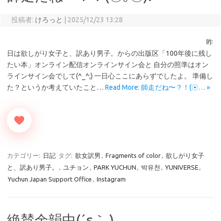
投稿者:
けろっと
|
2025/12/23 13:28
昨
日は欲しがり女子と、訳あり男子。からの出版区「100年後に残し
たい本」オンライン配信オンラインサイン会と 自分の照準はオン
ラインサイン会でして(^_^;) 一日心ここにあらずでしたよ。 準備し
た？というか考えていたこと…
Read More: 師走だね〜？！(⁠☉… »
カテゴリー:
日記
タグ:
欲女訳男
,
Fragments of color
,
欲しがり女子
と、訳あり男子。
,
ユチョン
,
PARK YUCHUN
,
박유천
,
YUNIVERSE
,
Yuchun Japan Support Office
,
Instagram
絶賛余韻中(⁠´⁠ε⁠｀⁠ ⁠)