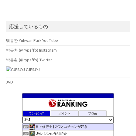
応援しているもの
빢유환 Yuhwan Park YouTube
박유환 (@rypaffo) Instagram
박유환 (@rypaffo) Twitter
CJESJYJ
JVD
ランキング
ポイント
ブロ画
日々修行中 | JYJとユチョンが好き
1位
UVレジンの作品紹介
2位