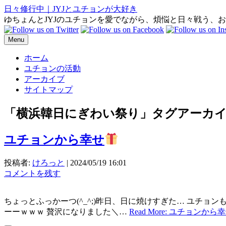
日々修行中｜JYJとユチョンが大好き
ゆちょんとJYJのユチョンを愛でながら、煩悩と日々戦う、
Menu
ホーム
ユチョンの活動
アーカイブ
サイトマップ
「
横浜韓日にぎわい祭り
」タグアーカ
ユチョンから幸せ
投稿者:
けろっと
|
2024/05/19 16:01
コメントを残す
ちょっとふっかーつ(^_^;)昨日、日に焼けすぎた… ユチョン
ーーｗｗｗ 贅沢になりました＼…
Read More: ユチョンから幸