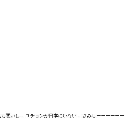
お天気も悪いし… ユチョンが日本にいない… さみしーーーーーー