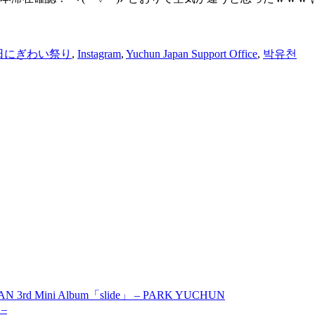
日にぎわい祭り
,
Instagram
,
Yuchun Japan Support Office
,
박유천
AN 3rd Mini Album「slide」 – PARK YUCHUN
 –