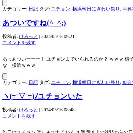
カテゴリー:
日記
タグ:
ユチョン
,
横浜韓日にぎわい祭り
,
박유
あついですね(^_^;)
投稿者:
けろっと
|
2024/05/18 09:21
コメントを残す
あっあついーーー！ ユチョンまでいられるのか？ ｗｗｗ 様
なー横浜ｗｗｗ
カテゴリー:
日記
タグ:
ユチョン
,
横浜韓日にぎわい祭り
,
박유
ヽ(=´▽`=)ﾉユチョンいた
投稿者:
けろっと
|
2024/05/16 08:48
コメントを残す
昨日はユチョン 楽しみでわくわく １週間以上の沈黙からの日本滞