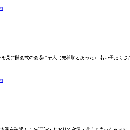
천
子を見に開会式の会場に潜入（先着順とあった） 若い子たくさん
천
在確認！ ヽ(=´▽`=)ﾉ どおりで空気が違うと思ったｗｗｗ