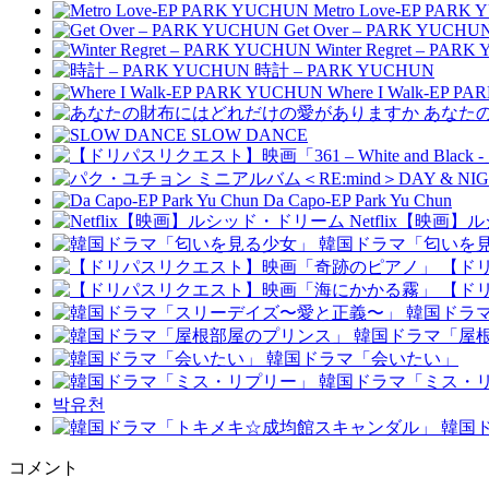
Metro Love-EP PARK
Get Over – PARK YUCHU
Winter Regret – PAR
時計 – PARK YUCHUN
Where I Walk-EP P
あなた
SLOW DANCE
Da Capo-EP Park Yu Chun
Netflix【映画
韓国ドラマ「匂いを
【ド
【ド
韓国ドラ
韓国ドラマ「屋
韓国ドラマ「会いたい」
韓国ドラマ「ミス・
박유천
韓国
コメント