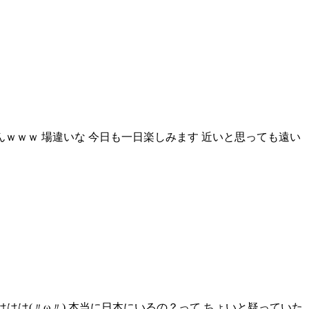
ｗｗｗ 場違いな 今日も一日楽しみます 近いと思っても遠い
 ははは(〃ω〃) 本当に日本にいるの？って ちょいと疑っていた