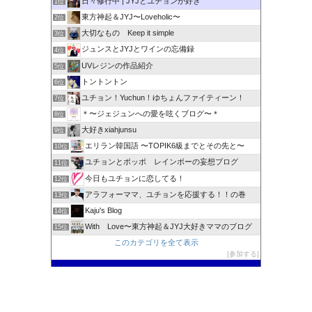
日々修行中 | JYJとユチョンが好き
1位
東方神起＆JYJ〜Loveholic〜
2位
大切なもの Keep it simple
3位
ジュンスとJYJとワインの忘備録
4位
UVレジンの作品紹介
5位
トントントン
6位
ユチョン！Yuchun！ゆちょんファイティーン！
7位
＊〜ジェジュンへの愛を呟くブログ〜＊
8位
大好きxiahjunsu
9位
エリラン韓国語 〜TOPIK6級までとその先と〜
10位
ユチョンとポッポ レインボーの妄想ブログ
11位
今日もユチョンに恋してる！
12位
アラフォーママ、ユチョンを応援する！！の巻
13位
Kaju's Blog
14位
With Love〜東方神起＆JYJ大好きママのブログ
15位
このカテゴリを全て表示
参加する
このブログに投票する