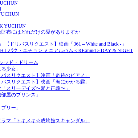
 YUCHUN
N
K YUCHUN
ARK YUCHUN
の財布にはどれだけの愛がありますか
【ドリパスリクエスト】映画「361 – White and Black -」
パク・ユチョン ミニアルバム＜RE:mind＞DAY & NIGHT
】ルシッド・ドリーム
見る少女」
リパスリクエスト】映画「奇跡のピアノ」
リパスリクエスト】映画「海にかかる霧」
マ「スリーデイズ〜愛と正義〜」
根部屋のプリンス」
リプリー」
ドラマ「トキメキ☆成均館スキャンダル」