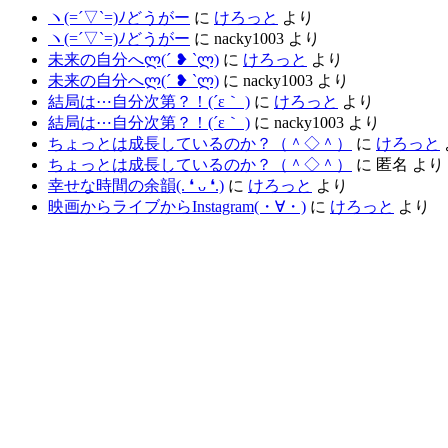
ヽ(=´▽`=)ﾉどうがー
に
けろっと
より
ヽ(=´▽`=)ﾉどうがー
に
nacky1003
より
未来の自分へლ⁠(⁠´⁠ ⁠❥⁠ ⁠`⁠ლ⁠)
に
けろっと
より
未来の自分へლ⁠(⁠´⁠ ⁠❥⁠ ⁠`⁠ლ⁠)
に
nacky1003
より
結局は⋯自分次第？！(´ε｀ )
に
けろっと
より
結局は⋯自分次第？！(´ε｀ )
に
nacky1003
より
ちょっとは成長しているのか？（＾◇＾）
に
けろっと
ちょっとは成長しているのか？（＾◇＾）
に
匿名
より
幸せな時間の余韻(⁠.⁠ ⁠❛⁠ ⁠ᴗ⁠ ⁠❛⁠.⁠)
に
けろっと
より
映画からライブからInstagram(⁠・⁠∀⁠・⁠)
に
けろっと
より