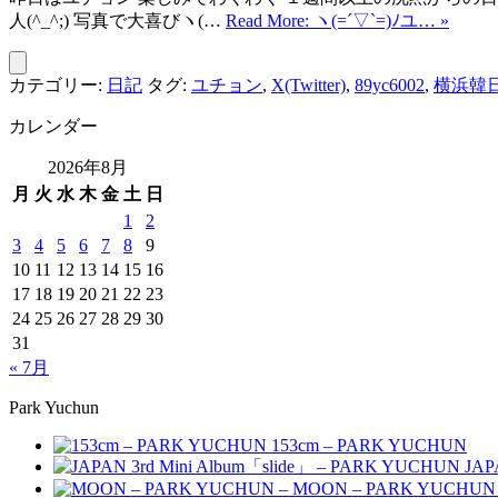
人(^_^;) 写真で大喜びヽ(…
Read More: ヽ(=´▽`=)ﾉユ… »
カテゴリー:
日記
タグ:
ユチョン
,
X(Twitter)
,
89yc6002
,
横浜韓
カレンダー
2026年8月
月
火
水
木
金
土
日
1
2
3
4
5
6
7
8
9
10
11
12
13
14
15
16
17
18
19
20
21
22
23
24
25
26
27
28
29
30
31
« 7月
Park Yuchun
153cm – PARK YUCHUN
JAP
MOON – PARK YUCHUN