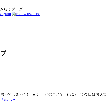
おきらくブログ。
イブ
も帰ってしまった(´；ω；｀)とのことで、(´д⊂)‥ﾊｩ 今日は
せ&#… »