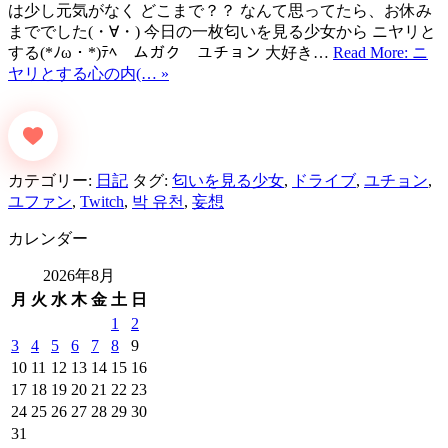
は少し元気がなく どこまで？？ なんて思ってたら、お休み
まででした(・∀・) 今日の一枚匂いを見る少女から ニヤリと
する(*ﾉω・*)ﾃﾍ ムガク ユチョン 大好き…
Read More: ニ
ヤリとする心の内(… »
カテゴリー:
日記
タグ:
匂いを見る少女
,
ドライブ
,
ユチョン
,
ユファン
,
Twitch
,
박 유천
,
妄想
カレンダー
2026年8月
月
火
水
木
金
土
日
1
2
3
4
5
6
7
8
9
10
11
12
13
14
15
16
17
18
19
20
21
22
23
24
25
26
27
28
29
30
31