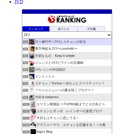
JVD
ランキング
ポイント
ブロ画
日々修行中 | JYJとユチョンが好き
1位
東方神起＆JYJ〜Loveholic〜
2位
大切なもの Keep it simple
3位
ジュンスとJYJとワインの忘備録
4位
UVレジンの作品紹介
5位
トントントン
6位
ユチョン！Yuchun！ゆちょんファイティーン！
7位
＊〜ジェジュンへの愛を呟くブログ〜＊
8位
大好きxiahjunsu
9位
エリラン韓国語 〜TOPIK6級までとその先と〜
10位
ユチョンとポッポ レインボーの妄想ブログ
11位
今日もユチョンに恋してる！
12位
アラフォーママ、ユチョンを応援する！！の巻
13位
Kaju's Blog
14位