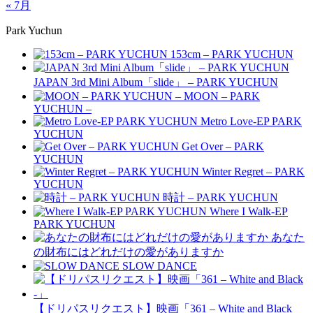
« 7月
Park Yuchun
153cm – PARK YUCHUN
JAPAN 3rd Mini Album「slide」 – PARK YUCHUN
MOON – PARK
YUCHUN –
Metro Love-EP PARK
YUCHUN
Get Over – PARK
YUCHUN
Winter Regret – PARK
YUCHUN
時計 – PARK YUCHUN
Where I Walk-EP
PARK YUCHUN
あなた
の財布にはどれだけの愛がありますか
SLOW DANCE
【ドリパスリクエスト】映画「361 – White and Black