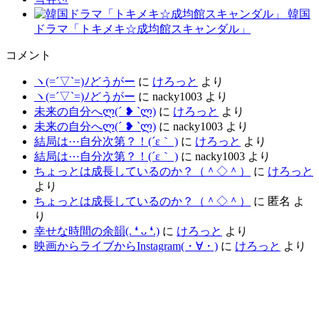
韓国
ドラマ「トキメキ☆成均館スキャンダル」
コメント
ヽ(=´▽`=)ﾉどうがー
に
けろっと
より
ヽ(=´▽`=)ﾉどうがー
に
nacky1003
より
未来の自分へლ⁠(⁠´⁠ ⁠❥⁠ ⁠`⁠ლ⁠)
に
けろっと
より
未来の自分へლ⁠(⁠´⁠ ⁠❥⁠ ⁠`⁠ლ⁠)
に
nacky1003
より
結局は⋯自分次第？！(´ε｀ )
に
けろっと
より
結局は⋯自分次第？！(´ε｀ )
に
nacky1003
より
ちょっとは成長しているのか？（＾◇＾）
に
けろっと
より
ちょっとは成長しているのか？（＾◇＾）
に
匿名
よ
り
幸せな時間の余韻(⁠.⁠ ⁠❛⁠ ⁠ᴗ⁠ ⁠❛⁠.⁠)
に
けろっと
より
映画からライブからInstagram(⁠・⁠∀⁠・⁠)
に
けろっと
より