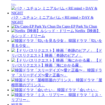
-」
パク・ユチョン ミニアルバム＜RE:mind＞DAY &
NIGHT
Da Capo-EP Park Yu Chun
Netflix【映画】
ルシッド・ドリーム
韓国ドラマ「匂いを
見る少女」
【ド
リパスリクエスト】映画「奇跡のピアノ」
【ド
リパスリクエスト】映画「海にかかる霧」
韓国ドラ
マ「スリーデイズ〜愛と正義〜」
韓国ドラマ「屋
根部屋のプリンス」
韓国ドラマ「会いたい」
韓国ドラマ「ミス・
リプリー」
박유천